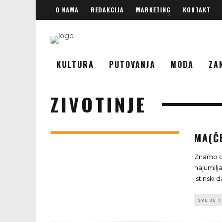
O NAMA
REDAKCIJA
MARKETING
KONTAKT
KULTURA
PUTOVANJA
MODA
ZA
ZIVOTINJE
MA(Č
Znamo da
najumilja
istinski 
SVE JE 