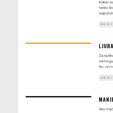
Kakav su
nešto št
raspolož
SVE JE 
LJUBA
Za razli
nemogućno
No, oni 
SVE JE 
MANJ
Ako mačk