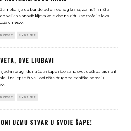
ta mekanije od bunde od prirodnog krzna, zar ne? Ili ništa
od velikih slonovih kljova koje vise na zidu kao trofej iz lova.
 koža umesto
...
TO ŽIVOT
ŽIVOTINJE
VETA, DVE LJUBAVI
i jedni i drugi idu na četiri šape i što su na svet došli da bismo ih
oleli i najlepše čuvali, oni ništa drugo zajedničko nemaju.
 po
...
TO ŽIVOT
ŽIVOTINJE
 ONI UZMU STVAR U SVOJE ŠAPE!