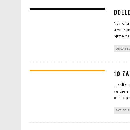
ODELO
Navikli 
u veliko
njima da
UNCATE
10 ZA
Prošli pu
verujemo,
pas i da
SVE JE 