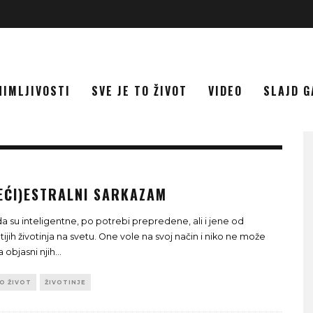
NIMLJIVOSTI
SVE JE TO ŽIVOT
VIDEO
SLAJD G
EĆI)ESTRALNI SARKAZAM
 su inteligentne, po potrebi prepredene, ali i jene od
tijih životinja na svetu. One vole na svoj način i niko ne može
da objasni njih
...
TO ŽIVOT
ŽIVOTINJE