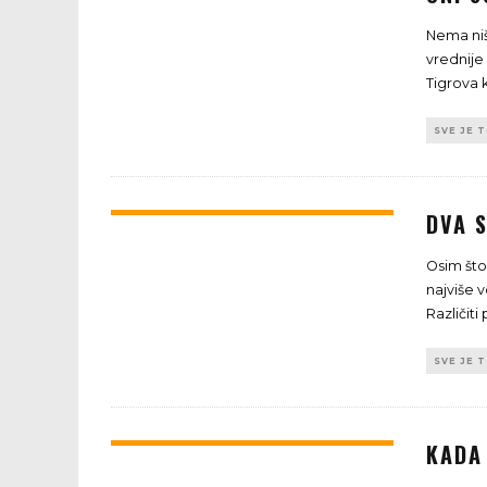
Nema niš
vrednije 
Tigrova
SVE JE 
DVA S
Osim što 
najviše v
Različiti
SVE JE 
KADA