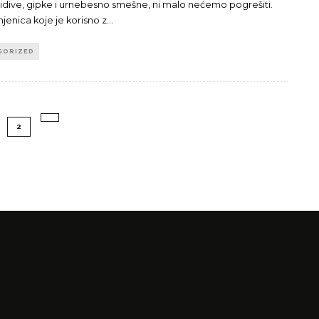
dive, gipke i urnebesno smešne, ni malo nećemo pogrešiti.
njenica koje je korisno z
...
GORIZED
2