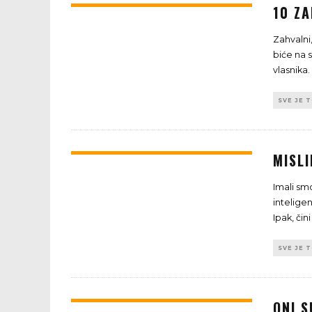
10 ZA
Zahvalni,
biće na 
vlasnika.
SVE JE 
MISLI
Imali sm
intelige
Ipak, čini
SVE JE 
ONI 