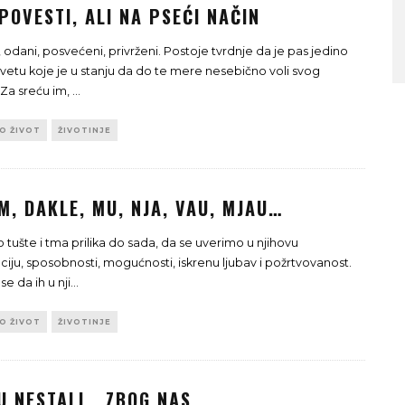
POVESTI, ALI NA PSEĆI NAČIN
 odani, posvećeni, privrženi. Postoje tvrdnje da je pas jedino
svetu koje je u stanju da do te mere nesebično voli svog
 Za sreću im,
...
TO ŽIVOT
ŽIVOTINJE
M, DAKLE, MU, NJA, VAU, MJAU…
o tušte i tma prilika do sada, da se uverimo u njihovu
nciju, sposobnosti, mogućnosti, iskrenu ljubav i požrtvovanost.
 se da ih u nji
...
TO ŽIVOT
ŽIVOTINJE
SU NESTALI… ZBOG NAS…