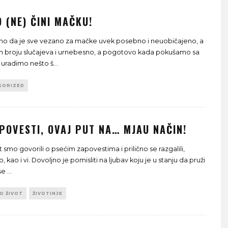
 (NE) ČINI MAČKU!
smo da je sve vezano za mačke uvek posebno i neuobičajeno, a
m broju slučajeva i urnebesno, a pogotovo kada pokušamo sa
 uradimo nešto š
...
GORIZED
POVESTI, OVAJ PUT NA… MJAU NAČIN!
t smo govorili o psećim zapovestima i prilično se razgalili,
 kao i vi. Dovoljno je pomisliti na ljubav koju je u stanju da pruži
 se
...
TO ŽIVOT
ŽIVOTINJE