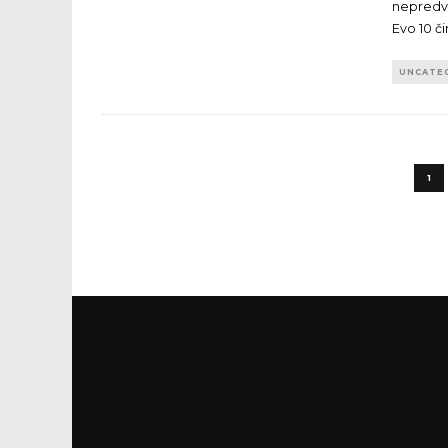
nepredvi
Evo 10 či
UNCATE
1