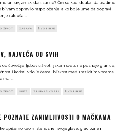
moran, siv, zimski dan, zar ne? Čini se kao idealan da uradimo
o bi vam popravilo raspoloženje, a ko bolje ume da popravi
enje i ulepša
...
TO ŽIVOT
ZABAVA
ŽIVOTINJE
V, NAJVEĆA OD SVIH
ku od čovečije, ljubav u životinjskom svetu ne poznaje granice,
sti i koristi. Vrlo je česta i bliskost među različitim vrstama.
ne mar
...
TO ŽIVOT
SVET
ZANIMLJIVOSTI
ŽIVOTINJE
E POZNATE ZANIMLJIVOSTI O MAČKAMA
e opišemo kao misteriozne i svojeglave, graciozne i