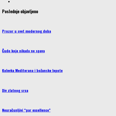
Poslednje objavljeno
Prozor u svet modernog doba
Čudo koje nikada ne spava
Kolevka Mediterana i božanske lepote
Div zlatnog srca
Neuračunljivi “par excellence”