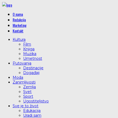
O nama
Redakcija
Marketing
Kontakt
Kultura
Film
Knjiga
Muzika
Umetnost
Putovanja
Destinacije
Događaji
Moda
Zanimljivosti
Zemlja
Svet
Sport
Ugostiteljstvo
Sve je to život
Edukacija
Uradi sam