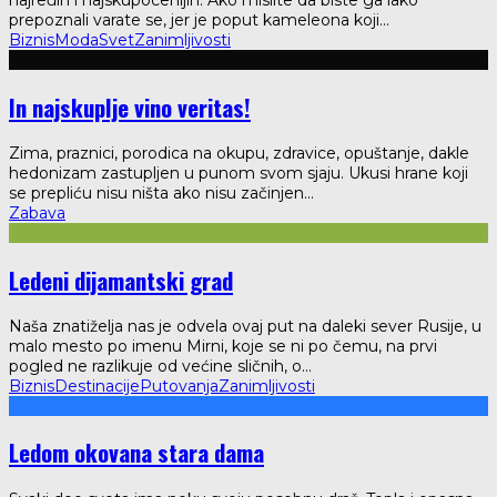
najređih i najskupocenijih. Ako mislite da biste ga lako
prepoznali varate se, jer je poput kameleona koji
...
Biznis
Moda
Svet
Zanimljivosti
In najskuplje vino veritas!
Zima, praznici, porodica na okupu, zdravice, opuštanje, dakle
hedonizam zastupljen u punom svom sjaju. Ukusi hrane koji
se prepliću nisu ništa ako nisu začinjen
...
Zabava
Ledeni dijamantski grad
Naša znatiželja nas je odvela ovaj put na daleki sever Rusije, u
malo mesto po imenu Mirni, koje se ni po čemu, na prvi
pogled ne razlikuje od većine sličnih, o
...
Biznis
Destinacije
Putovanja
Zanimljivosti
Ledom okovana stara dama