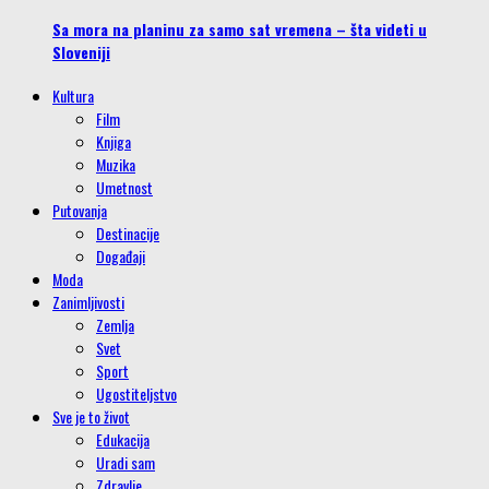
Sa mora na planinu za samo sat vremena – šta videti u
Sloveniji
Kultura
Film
Knjiga
Muzika
Umetnost
Putovanja
Destinacije
Događaji
Moda
Zanimljivosti
Zemlja
Svet
Sport
Ugostiteljstvo
Sve je to život
Edukacija
Uradi sam
Zdravlje