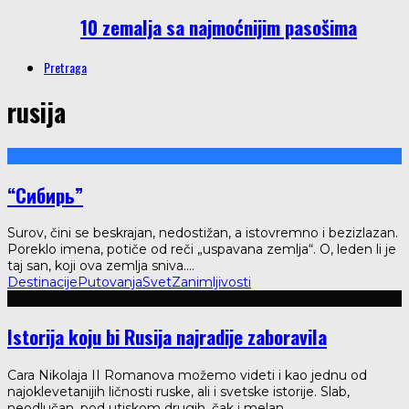
10 zemalja sa najmoćnijim pasošima
Pretraga
rusija
“Сибирь”
Surov, čini se beskrajan, nedostižan, a istovremno i bezizlazan.
Poreklo imena, potiče od reči „uspavana zemlja“. O, leden li je
taj san, koji ova zemlja sniva.
...
Destinacije
Putovanja
Svet
Zanimljivosti
Istorija koju bi Rusija najradije zaboravila
Cara Nikolaja II Romanova možemo videti i kao jednu od
najoklevetanijih ličnosti ruske, ali i svetske istorije. Slab,
neodlučan, pod utiskom drugih, čak i melan
...