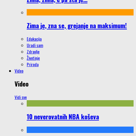
Zima je, zna se, grejanje na maksimum!
Edukacija
Uradi sam
Zdravlje
Životinje
Priroda
Video
Video
Vidi sve
10 neverovatnih NBA koševa