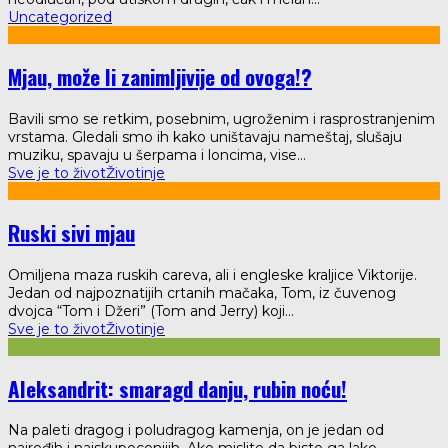
Uncategorized
Mjau, može li zanimljivije od ovoga!?
Bavili smo se retkim, posebnim, ugroženim i rasprostranjenim
vrstama. Gledali smo ih kako uništavaju nameštaj, slušaju
muziku, spavaju u šerpama i loncima, vise
...
Sve je to život
Životinje
Ruski sivi mjau
Omiljena maza ruskih careva, ali i engleske kraljice Viktorije.
Jedan od najpoznatijih crtanih mačaka, Tom, iz čuvenog
dvojca “Tom i Džeri” (Tom and Jerry) koji
...
Sve je to život
Životinje
Aleksandrit: smaragd danju, rubin noću!
Na paleti dragog i poludragog kamenja, on je jedan od