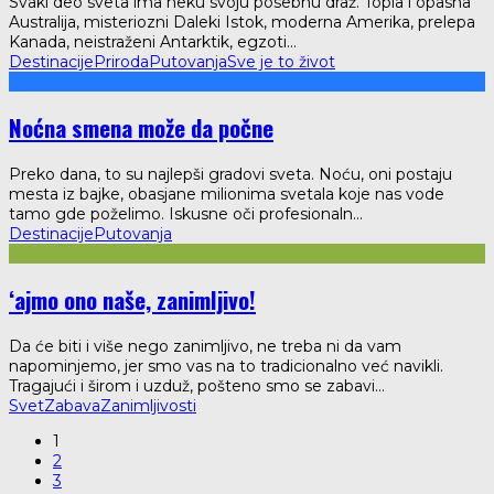
Svaki deo sveta ima neku svoju posebnu draž. Topla i opasna
Australija, misteriozni Daleki Istok, moderna Amerika, prelepa
Kanada, neistraženi Antarktik, egzoti
...
Destinacije
Priroda
Putovanja
Sve je to život
Noćna smena može da počne
Preko dana, to su najlepši gradovi sveta. Noću, oni postaju
mesta iz bajke, obasjane milionima svetala koje nas vode
tamo gde poželimo. Iskusne oči profesionaln
...
Destinacije
Putovanja
‘ajmo ono naše, zanimljivo!
Da će biti i više nego zanimljivo, ne treba ni da vam
napominjemo, jer smo vas na to tradicionalno već navikli.
Tragajući i širom i uzduž, pošteno smo se zabavi
...
Svet
Zabava
Zanimljivosti
1
2
3