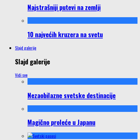
Najstrašniji putevi na zemlji
10 najvećih kruzera na svetu
Slajd galerije
Slajd galerije
Vidi sve
Nezaobilazne svetske destinacije
Magično proleće u Japanu