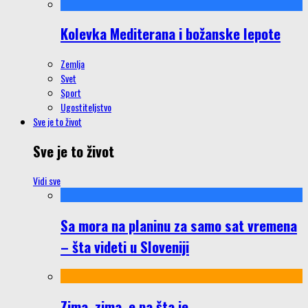
Kolevka Mediterana i božanske lepote
Zemlja
Svet
Sport
Ugostiteljstvo
Sve je to život
Sve je to život
Vidi sve
Sa mora na planinu za samo sat vremena
– šta videti u Sloveniji
Zima, zima, e pa šta je…