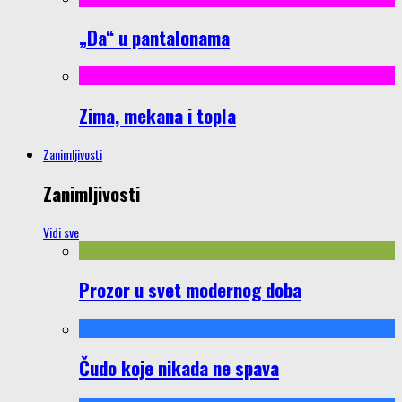
„Da“ u pantalonama
Zima, mekana i topla
Zanimljivosti
Zanimljivosti
Vidi sve
Prozor u svet modernog doba
Čudo koje nikada ne spava