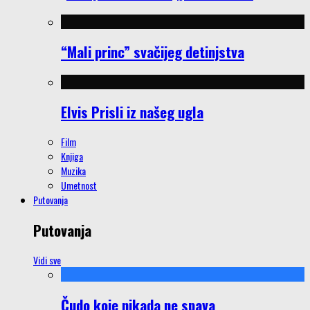
“Mali princ” svačijeg detinjstva
Elvis Prisli iz našeg ugla
Film
Knjiga
Muzika
Umetnost
Putovanja
Putovanja
Vidi sve
Čudo koje nikada ne spava