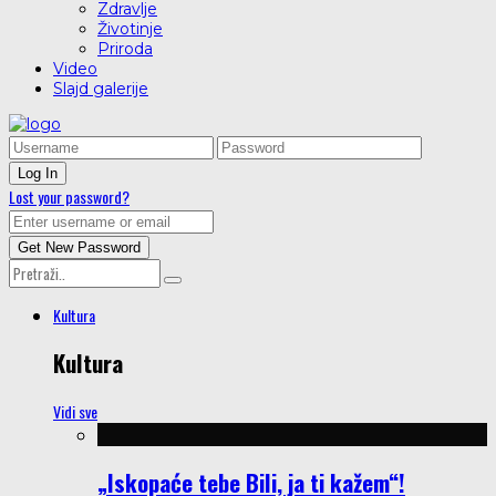
Zdravlje
Životinje
Priroda
Video
Slajd galerije
Lost your password?
Kultura
Kultura
Vidi sve
„Iskopaće tebe Bili, ja ti kažem“!