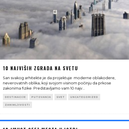
10 NAJVIŠIH ZGRADA NA SVETU
San svakog arhitekte je da projektuje moderne oblakodere,
neverovatnih oblika, koji svojom visinom počinju da prkose
zakonima fizike. Predstavljamo vam 10 najv
...
DESTINACIJE
PUTOVANJA
SVET
UNCATEGORIZED
ZANIMLJIVOSTI