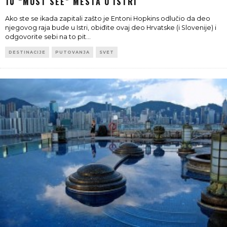
10 “MUST SEE” MESTA U ISTRI
Ako ste se ikada zapitali zašto je Entoni Hopkins odlučio da deo
njegovog raja bude u Istri, obiđite ovaj deo Hrvatske (i Slovenije) i
odgovorite sebi na to pit
...
DESTINACIJE
PUTOVANJA
SVET