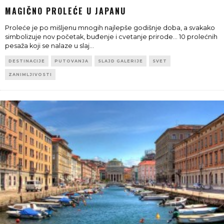
MAGIČNO PROLEĆE U JAPANU
Proleće je po mišljenu mnogih najlepše godišnje doba, a svakako
simbolizuje nov početak, buđenje i cvetanje prirode... 10 prolećnih
pesaža koji se nalaze u slaj
...
DESTINACIJE
PUTOVANJA
SLAJD GALERIJE
SVET
ZANIMLJIVOSTI