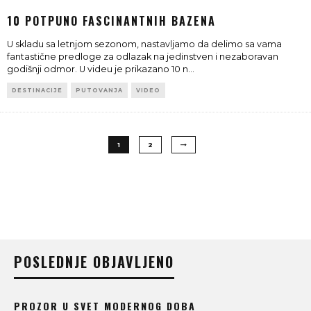
10 POTPUNO FASCINANTNIH BAZENA
U skladu sa letnjom sezonom, nastavljamo da delimo sa vama
fantastične predloge za odlazak na jedinstven i nezaboravan
godišnji odmor. U videu je prikazano 10 n
...
DESTINACIJE
PUTOVANJA
VIDEO
1
2
POSLEDNJE OBJAVLJENO
PROZOR U SVET MODERNOG DOBA