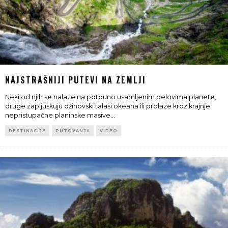
NAJSTRAŠNIJI PUTEVI NA ZEMLJI
Neki od njih se nalaze na potpuno usamljenim delovima planete,
druge zapljuskuju džinovski talasi okeana ili prolaze kroz krajnje
nepristupačne planinske masive
...
DESTINACIJE
PUTOVANJA
VIDEO