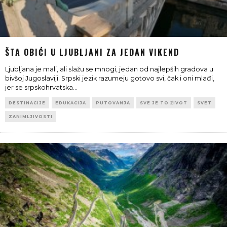
ŠTA OBIĆI U LJUBLJANI ZA JEDAN VIKEND
Ljubljana je mali, ali slažu se mnogi, jedan od najlepših gradova u
bivšoj Jugoslaviji. Srpski jezik razumeju gotovo svi, čak i oni mlađi,
jer se srpskohrvatska
...
DESTINACIJE
EDUKACIJA
PUTOVANJA
SVE JE TO ŽIVOT
SVET
ZANIMLJIVOSTI