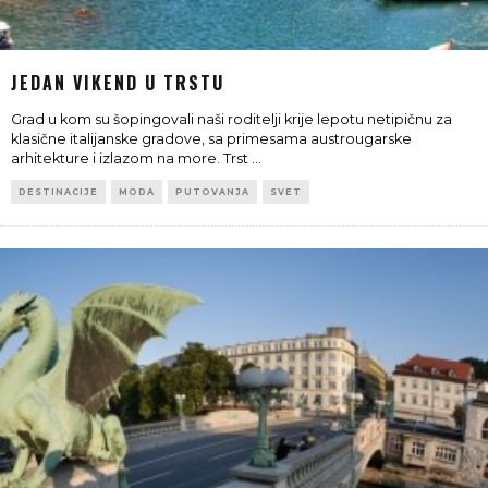
JEDAN VIKEND U TRSTU
Grad u kom su šopingovali naši roditelji krije lepotu netipičnu za
klasične italijanske gradove, sa primesama austrougarske
arhitekture i izlazom na more. Trst
...
DESTINACIJE
MODA
PUTOVANJA
SVET