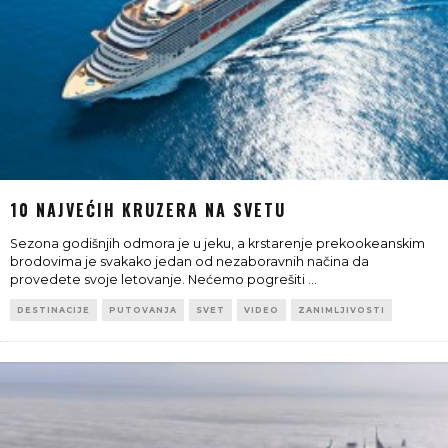
10 NAJVEĆIH KRUZERA NA SVETU
Sezona godišnjih odmora je u jeku, a krstarenje prekookeanskim
brodovima je svakako jedan od nezaboravnih načina da
provedete svoje letovanje. Nećemo pogrešiti
...
DESTINACIJE
PUTOVANJA
SVET
VIDEO
ZANIMLJIVOSTI