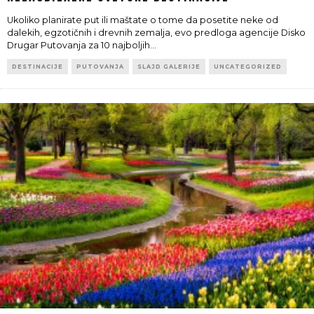
Ukoliko planirate put ili maštate o tome da posetite neke od
dalekih, egzotičnih i drevnih zemalja, evo predloga agencije Disko
Drugar Putovanja za 10 najboljih
...
DESTINACIJE
PUTOVANJA
SLAJD GALERIJE
UNCATEGORIZED