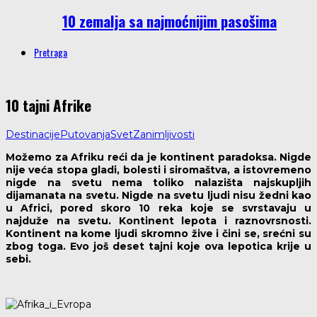
10 zemalja sa najmoćnijim pasošima
Pretraga
10 tajni Afrike
Destinacije
Putovanja
Svet
Zanimljivosti
Možemo za Afriku reći da je kontinent paradoksa. Nigde
nije veća stopa gladi, bolesti i siromaštva, a istovremeno
nigde na svetu nema toliko nalazišta najskupljih
dijamanata na svetu. Nigde na svetu ljudi nisu žedni kao
u Africi, pored skoro 10 reka koje se svrstavaju u
najduže na svetu. Kontinent lepota i raznovrsnosti.
Kontinent na kome ljudi skromno žive i čini se, srećni su
zbog toga. Evo još deset tajni koje ova lepotica krije u
sebi.