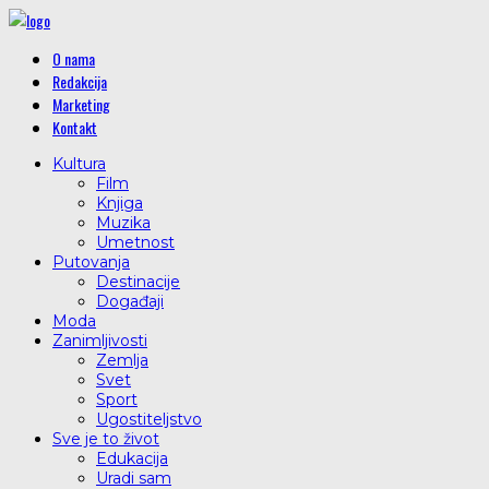
O nama
Redakcija
Marketing
Kontakt
Kultura
Film
Knjiga
Muzika
Umetnost
Putovanja
Destinacije
Događaji
Moda
Zanimljivosti
Zemlja
Svet
Sport
Ugostiteljstvo
Sve je to život
Edukacija
Uradi sam