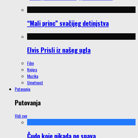
“Mali princ” svačijeg detinjstva
Elvis Prisli iz našeg ugla
Film
Knjiga
Muzika
Umetnost
Putovanja
Putovanja
Vidi sve
Čudo koje nikada ne spava