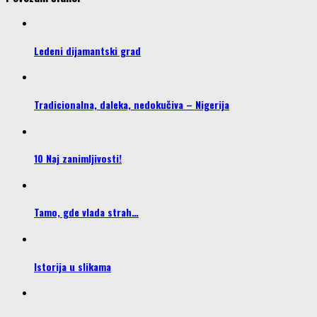
Ledeni dijamantski grad
Tradicionalna, daleka, nedokučiva – Nigerija
10 Naj zanimljivosti!
Tamo, gde vlada strah…
Istorija u slikama