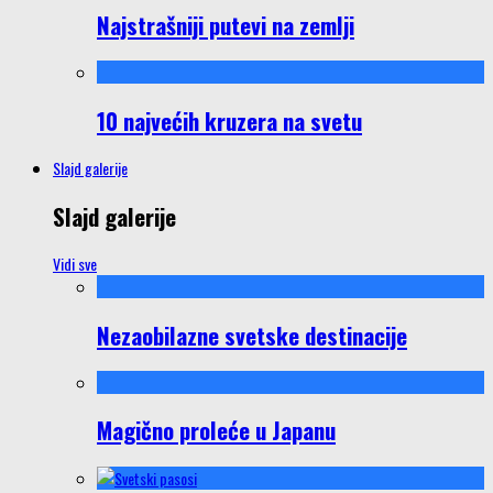
Najstrašniji putevi na zemlji
10 najvećih kruzera na svetu
Slajd galerije
Slajd galerije
Vidi sve
Nezaobilazne svetske destinacije
Magično proleće u Japanu