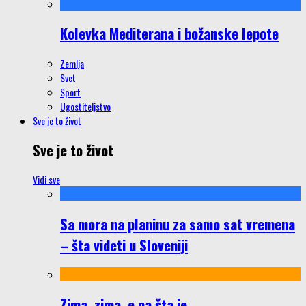
Kolevka Mediterana i božanske lepote
Zemlja
Svet
Sport
Ugostiteljstvo
Sve je to život
Sve je to život
Vidi sve
Sa mora na planinu za samo sat vremena
– šta videti u Sloveniji
Zima, zima, e pa šta je…