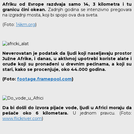
Afriku od Evrope razdvaja samo 14, 3 kilometra i tu
granicu čini okean.
Zadnjih godina se intenzivno pregovara
na izgradnji mosta, koji bi spojio ova dva sveta.
(Foto:
14km.org
)
Neverovatan je podatak da ljudi koji naseljavaju prostor
Južne Afrike, i danas, u aktivnoj upotrebi koriste alate i
oruđe koji su pronađeni u drevnim pećinama, a koji su
stari, kako se procenjuje, oko 44.000 godina.
(Foto:
footage.framepool.com
)
Da bi došli do izvora pijaće vode, ljudi u Africi moraju da
pešače oko 6 kilometara.
U jednom pravcu. (Foto:
www.flickriver.com
)