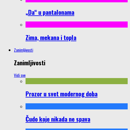
„Da“ u pantalonama
Zima, mekana i topla
Zanimljivosti
Zanimljivosti
Vidi sve
Prozor u svet modernog doba
Čudo koje nikada ne spava