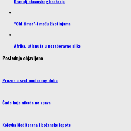
Dragulj okeanskog beskraja
“Old timer”-i među životinjama
Afrika, utisnuta u nezaboravne slike
Poslednje objavljeno
Prozor u svet modernog doba
Čudo koje nikada ne spava
Kolevka Mediterana i božanske lepote