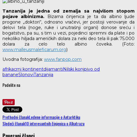
Tanzanija je jedna od zemalja sa najvišom stopom
pojave albinizma.
Bizarna činjenica je ta da albino ljude
progone „doktori“, odnosno vračevi, jer postoji verovanje da
delovi tela (noge, ruke i unutrašnji organi) donose sreću i
bogatstvo, pa su, s tim u vezi, pojedinci spremni da plate i po
nekoliko hiljada američkih dolara za neki deo tela ili pak 75.000
dolara za celo telo albino čoveka. (Foto:
www.malleusmaleficarum.org
)
Uvodna fotografija:
www.fanpop.com
afrika
crni kontinent
dijamanti
Nilski konj
pivo od
banane
Slonovi
Tanzanija
Podelite na
Prethodni članak
Ledene informacije o Antarktiku
Sledeći članak
10 interesantnih činjenica o Alkatrazu
Povezani članci