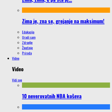
Zima je, zna se, grejanje na maksimum!
Edukacija
Uradi sam
Zdravlje
Životinje
Priroda
Video
Video
Vidi sve
10 neverovatnih NBA koševa