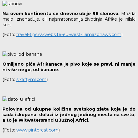
Na ovom kontinentu se dnevno ubije 96 slonova.
Možda
malo iznenađuje, ali najsmrtonosnija životinja Afrike je nilski
konj.
(Foto:
travel-tips.s3-website-eu-west-1.amazonaws.com
)
Omiljeno piće Afrikanaca je pivo koje se pravi, ni manje
ni više nego, od banane.
(Foto:
sixfiftyml.com
)
Polovina od ukupne količine svetskog zlata koja je do
sada iskopana, dolazi iz jednog jedinog mesta na svetu,
a to je Witwatersrand u Južnoj Africi.
(Foto:
www.pinterest.com
)