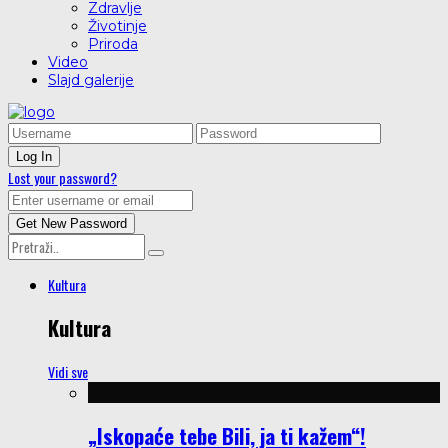
Zdravlje
Životinje
Priroda
Video
Slajd galerije
Lost your password?
Kultura
Kultura
Vidi sve
„Iskopaće tebe Bili, ja ti kažem“!