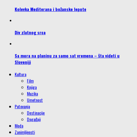
Kolevka Mediterana i božanske lepote
Div zlatnog srca
Sa mora na planinu za samo sat vremena – šta videti u
Sloveniji
Kultura
Film
Knjiga
Muzika
Umetnost
Putovanja
Destinacije
Događaji
Moda
Zanimljivosti