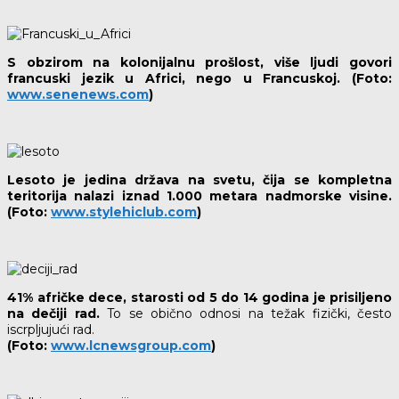
S obzirom na kolonijalnu prošlost, više ljudi govori
francuski jezik u Africi, nego u Francuskoj. (Foto:
www.senenews.com
)
Lesoto je jedina država na svetu, čija se kompletna
teritorija nalazi iznad 1.000 metara nadmorske visine.
(Foto:
www.stylehiclub.com
)
41% afričke dece, starosti od 5 do 14 godina je prisiljeno
na dečiji rad.
To se obično odnosi na težak fizički, često
iscrpljujući rad.
(Foto:
www.lcnewsgroup.com
)