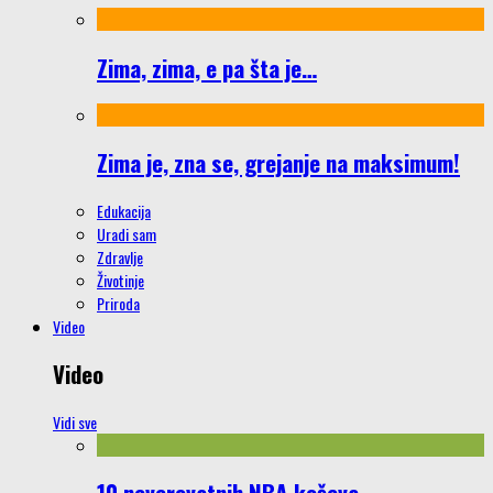
Zima, zima, e pa šta je…
Zima je, zna se, grejanje na maksimum!
Edukacija
Uradi sam
Zdravlje
Životinje
Priroda
Video
Video
Vidi sve
10 neverovatnih NBA koševa