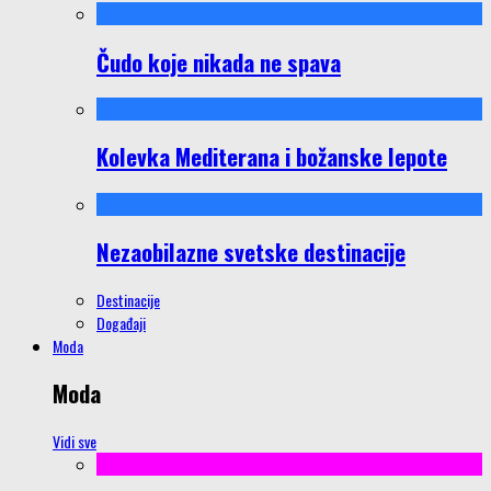
Čudo koje nikada ne spava
Kolevka Mediterana i božanske lepote
Nezaobilazne svetske destinacije
Destinacije
Događaji
Moda
Moda
Vidi sve