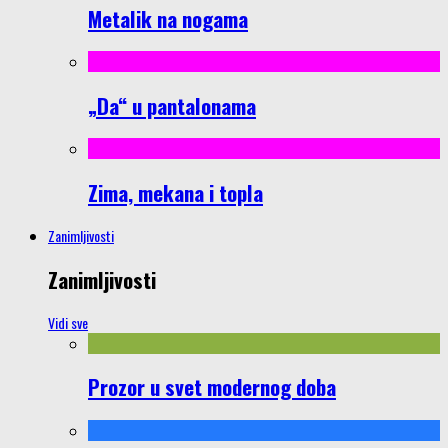
Metalik na nogama
„Da“ u pantalonama
Zima, mekana i topla
Zanimljivosti
Zanimljivosti
Vidi sve
Prozor u svet modernog doba