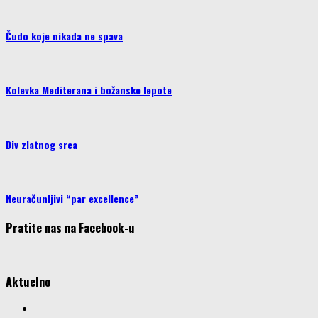
Čudo koje nikada ne spava
Kolevka Mediterana i božanske lepote
Div zlatnog srca
Neuračunljivi “par excellence”
Pratite nas na Facebook-u
Aktuelno