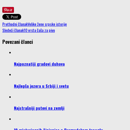
Prethodni članak
Velike žene srpske istorije
Sledeći članak
10 vrsta čaša za pivo
Povezani članci
Najpoznatiji gradovi duhova
Najlepša jezera u Srbiji i svetu
Najstrašniji putevi na zemlji
10 misterioznih činjenica o Bermudskom trouglu