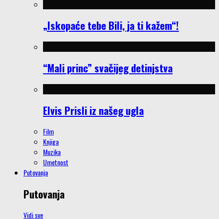
„Iskopaće tebe Bili, ja ti kažem“!
“Mali princ” svačijeg detinjstva
Elvis Prisli iz našeg ugla
Film
Knjiga
Muzika
Umetnost
Putovanja
Putovanja
Vidi sve