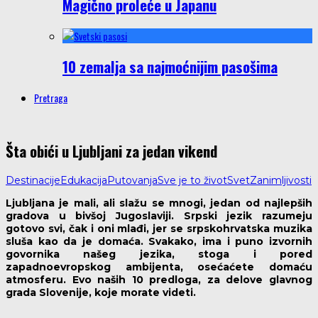
Magično proleće u Japanu
10 zemalja sa najmoćnijim pasošima
Pretraga
Šta obići u Ljubljani za jedan vikend
Destinacije
Edukacija
Putovanja
Sve je to život
Svet
Zanimljivosti
Ljubljana je mali, ali slažu se mnogi, jedan od najlepših
gradova u bivšoj Jugoslaviji. Srpski jezik razumeju
gotovo svi, čak i oni mlađi, jer se srpskohrvatska muzika
sluša kao da je domaća. Svakako, ima i puno izvornih
govornika našeg jezika, stoga i pored
zapadnoevropskog ambijenta, osećaćete domaću
atmosferu. Evo naših 10 predloga, za delove glavnog
grada Slovenije, koje morate videti.