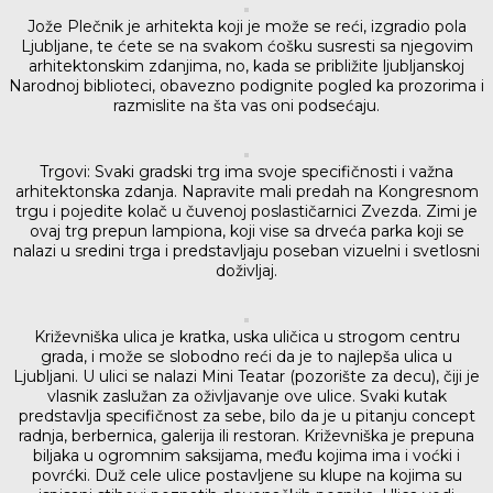
Jože Plečnik je arhitekta koji je može se reći, izgradio pola
Ljubljane, te ćete se na svakom ćošku susresti sa njegovim
arhitektonskim zdanjima, no, kada se približite ljubljanskoj
Narodnoj biblioteci, obavezno podignite pogled ka prozorima i
razmislite na šta vas oni podsećaju.
Trgovi: Svaki gradski trg ima svoje specifičnosti i važna
arhitektonska zdanja. Napravite mali predah na Kongresnom
trgu i pojedite kolač u čuvenoj poslastičarnici Zvezda. Zimi je
ovaj trg prepun lampiona, koji vise sa drveća parka koji se
nalazi u sredini trga i predstavljaju poseban vizuelni i svetlosni
doživljaj.
Križevniška ulica je kratka, uska uličica u strogom centru
grada, i može se slobodno reći da je to najlepša ulica u
Ljubljani. U ulici se nalazi Mini Teatar (pozorište za decu), čiji je
vlasnik zaslužan za oživljavanje ove ulice. Svaki kutak
predstavlja specifičnost za sebe, bilo da je u pitanju concept
radnja, berbernica, galerija ili restoran. Križevniška je prepuna
biljaka u ogromnim saksijama, među kojima ima i voćki i
povrćki. Duž cele ulice postavljene su klupe na kojima su