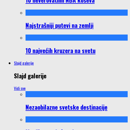
Najstrašniji putevi na zemlji
10 najvećih kruzera na svetu
Slajd galerije
Slajd galerije
Vidi sve
Nezaobilazne svetske destinacije