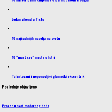
Jedan vikend u Trstu
10 najčudnijih naselja na svetu
10 “must see” mesta u Istri
Talentovani i neponovljivi glumački ekscentrik
Poslednje objavljeno
Prozor u svet modernog doba