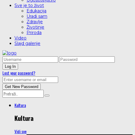
Ugostiteljstvo
Sve je to život
Edukacija
Uradi sam
Zdravlje
Životinje
Priroda
Video
Slajd galerije
Lost your password?
Kultura
Kultura
Vidi sve