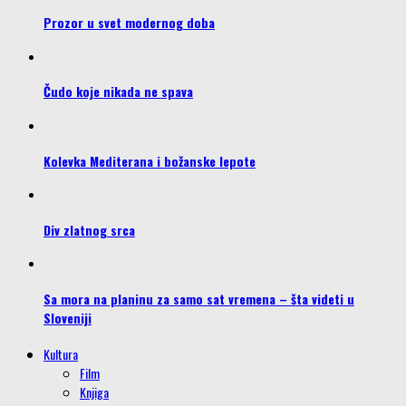
Prozor u svet modernog doba
Čudo koje nikada ne spava
Kolevka Mediterana i božanske lepote
Div zlatnog srca
Sa mora na planinu za samo sat vremena – šta videti u
Sloveniji
Kultura
Film
Knjiga