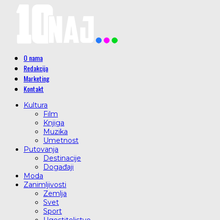
O nama
Redakcija
Marketing
Kontakt
Kultura
Film
Knjiga
Muzika
Umetnost
Putovanja
Destinacije
Događaji
Moda
Zanimljivosti
Zemlja
Svet
Sport