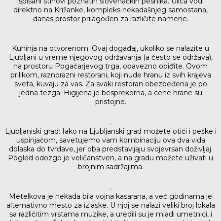
ispisani stihovi poznatih slovenačkih pesnika. Ulica vodi
direktno na Križanke, kompleks nekadašnjeg samostana,
danas prostor prilagođen za različite namene.
Kuhinja na otvorenom: Ovaj događaj, ukoliko se nalazite u
Ljubljani u vreme njegovog održavanja (a često se održava),
na prostoru Pogačarjevog trga, obavezno obiđite. Ovom
prilikom, raznorazni restorani, koji nude hranu iz svih krajeva
sveta, kuvaju za vas. Za svaki restoran obezbeđena je po
jedna tezga. Higijena je besprekorna, a cene hrane su
pristojne.
Ljubljaniski grad: Iako na Ljubljanski grad možete otići i peške i
uspinjačom, savetujemo vam kombinaciju ova dva vida
dolaska do tvrđave, jer oba predstavljaju svojevrsan doživljaj.
Pogled odozgo je veličanstven, a na gradu možete uživati u
brojnim sadržajima.
Metelkova je nekada bila vojna kasarana, a već godinama je
alternativno mesto za izlaske. U njoj se nalazi veliki broj lokala
sa različitim vrstama muzike, a uredili su je mladi umetnici, i