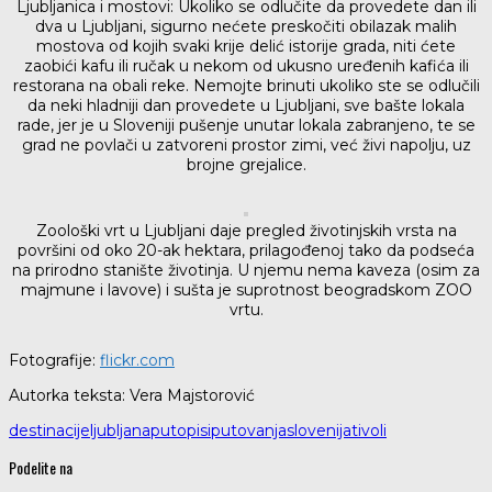
Ljubljanica i mostovi: Ukoliko se odlučite da provedete dan ili
dva u Ljubljani, sigurno nećete preskočiti obilazak malih
mostova od kojih svaki krije delić istorije grada, niti ćete
zaobići kafu ili ručak u nekom od ukusno uređenih kafića ili
restorana na obali reke. Nemojte brinuti ukoliko ste se odlučili
da neki hladniji dan provedete u Ljubljani, sve bašte lokala
rade, jer je u Sloveniji pušenje unutar lokala zabranjeno, te se
grad ne povlači u zatvoreni prostor zimi, već živi napolju, uz
brojne grejalice.
Zoološki vrt u Ljubljani daje pregled životinjskih vrsta na
površini od oko 20-ak hektara, prilagođenoj tako da podseća
na prirodno stanište životinja. U njemu nema kaveza (osim za
majmune i lavove) i sušta je suprotnost beogradskom ZOO
vrtu.
Fotografije:
flickr.com
Autorka teksta: Vera Majstorović
destinacije
ljubljana
putopisi
putovanja
slovenija
tivoli
Podelite na