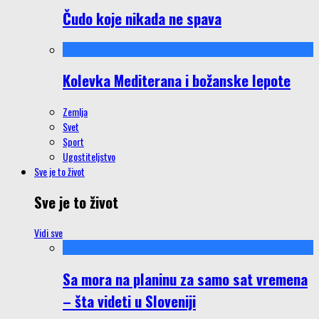
Čudo koje nikada ne spava
Kolevka Mediterana i božanske lepote
Zemlja
Svet
Sport
Ugostiteljstvo
Sve je to život
Sve je to život
Vidi sve
Sa mora na planinu za samo sat vremena
– šta videti u Sloveniji