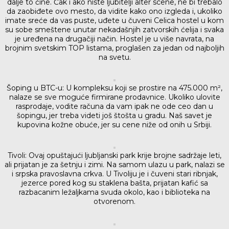
dalje to čine. Čak i ako niste ljubitelji alter scene, ne bi trebalo
da zaobiđete ovo mesto, da vidite kako ono izgleda i, ukoliko
imate sreće da vas puste, uđete u čuveni Celica hostel u kom
su sobe smeštene unutar nekadašnjih zatvorskih ćelija i svaka
je uređena na drugačiji način. Hostel je u više navrata, na
brojnim svetskim TOP listama, proglašen za jedan od najboljih
na svetu.
Šoping u BTC-u: U kompleksu koji se prostire na 475.000 m²,
nalaze se sve moguće firmirane prodavnice. Ukoliko ulovite
rasprodaje, vodite računa da vam ipak ne ode ceo dan u
šopingu, jer treba videti još štošta u gradu. Naš savet je
kupovina kožne obuće, jer su cene niže od onih u Srbiji.
Tivoli: Ovaj opuštajući ljubljanski park krije brojne sadržaje leti,
ali prijatan je za šetnju i zimi. Na samom ulazu u park, nalazi se
i srpska pravoslavna crkva. U Tivoliju je i čuveni stari ribnjak,
jezerce pored kog su staklena bašta, prijatan kafić sa
razbacanim ležaljkama svuda okolo, kao i biblioteka na
otvorenom.