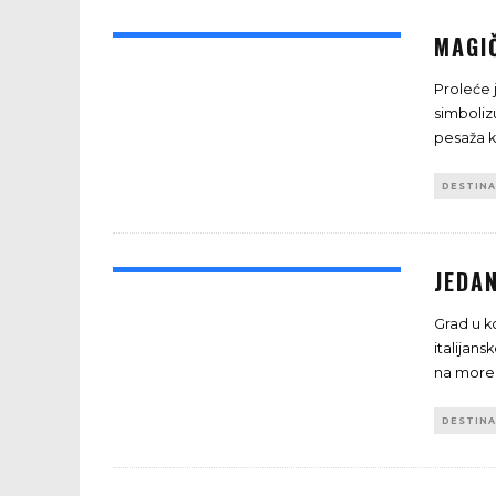
MAGI
Proleće 
simboliz
pesaža ko
DESTINA
JEDA
Grad u ko
italijan
na more.
DESTINA