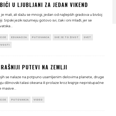
BIĆI U LJUBLJANI ZA JEDAN VIKEND
 je mali, ali slažu se mnogi, jedan od najlepših gradova u bivšoj
ji. Srpski jezik razumeju gotovo svi, čak i oni mlađi, jer se
vatska
...
CIJE
EDUKACIJA
PUTOVANJA
SVE JE TO ŽIVOT
SVET
IVOSTI
RAŠNIJI PUTEVI NA ZEMLJI
njih se nalaze na potpuno usamljenim delovima planete, druge
ju džinovski talasi okeana ili prolaze kroz krajnje nepristupačne
e masive
...
CIJE
PUTOVANJA
VIDEO