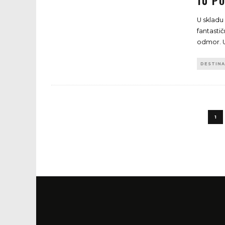
10 P
U skladu
fantasti
odmor. U
DESTINA
1