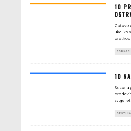
10 P
OSTR
Gotovo d
ukoliko 
prethod
EDUKACI
10 N
Sezona g
brodovim
svoje le
DESTINA