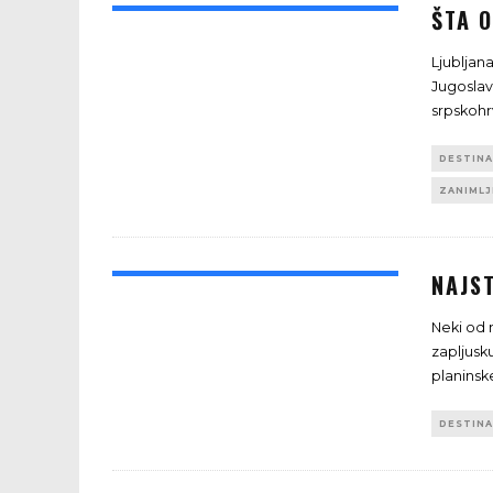
ŠTA O
Ljubljana
Jugoslavi
srpskohr
DESTINA
ZANIMLJ
NAJST
Neki od 
zapljusku
planinsk
DESTINA