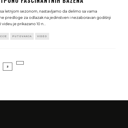
OTPUNO FASCINANTNIH BAZENA
 sa letnjom sezonom, nastavljamo da delimo sa vama
čne predloge za odlazak na jedinstven i nezaboravan godišnji
 videu je prikazano 10 n
...
CIJE
PUTOVANJA
VIDEO
2