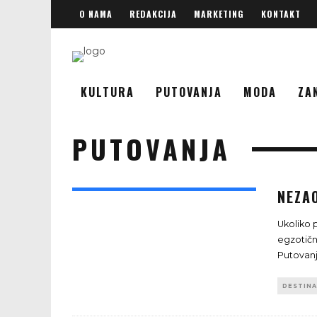
O NAMA
REDAKCIJA
MARKETING
KONTAKT
KULTURA
PUTOVANJA
MODA
ZA
PUTOVANJA
NEZA
Ukoliko 
egzotičn
Putovanj
DESTINA