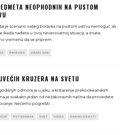
REDMETA NEOPHODNIH NA PUSTOM
VU
a je scenario vašeg boravka na pustom ostrvu nemoguć, ali
se ikada nađete u ovoj neverovatnoj situaciji, a imate
no vremena da se priprem
...
JA
PRIRODA
URADI SAM
AJVEĆIH KRUZERA NA SVETU
odišnjih odmora je u jeku, a krstarenje prekookeanskim
a je svakako jedan od nezaboravnih načina da provedete
tovanje. Nećemo pogrešiti
...
CIJE
PUTOVANJA
SVET
VIDEO
ZANIMLJIVOSTI