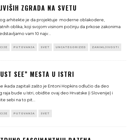
JVIŠIH ZGRADA NA SVETU
og arhitekte je da projektuje moderne oblakodere,
tnih oblika, koji svojom visinom počinju da prkose zakonima
Predstavljamo vam 10 najv
...
CIJE
PUTOVANJA
SVET
UNCATEGORIZED
ZANIMLJIVOSTI
UST SEE” MESTA U ISTRI
se ikada zapitali zašto je Entoni Hopkins odlučio da deo
raja bude u Istri, obiđite ovaj deo Hrvatske (i Slovenije) i
te sebi na to pit
...
CIJE
PUTOVANJA
SVET