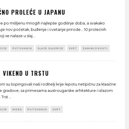
ČNO PROLEĆE U JAPANU
je po mišljenu mnogih najlepše godišnje doba, a svakako
uje nov početak, buđenje i cvetanje prirode... 10 prolećnih
ji se nalaze u slaj
...
CIJE
PUTOVANJA
SLAJD GALERIJE
SVET
ZANIMLJIVOSTI
N VIKEND U TRSTU
m su šopingovali naši roditelji krije lepotu netipičnu za klasične
ske gradove, sa primesama austrougarske arhitekture i izlazom
 Trst
...
CIJE
MODA
PUTOVANJA
SVET