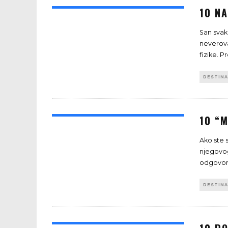
10 NA
San svak
neverova
fizike. 
DESTINA
10 “M
Ako ste 
njegovog 
odgovori
DESTINA