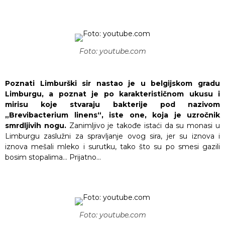
Foto: youtube.com
Poznati Limburški sir nastao je u belgijskom gradu
Limburgu, a poznat je po karakterističnom ukusu i
mirisu koje stvaraju bakterije pod nazivom
„Brevibacterium linens“, iste one, koja je uzročnik
smrdljivih nogu.
Zanimljivo je takođe istaći da su monasi u
Limburgu zaslužni za spravljanje ovog sira, jer su iznova i
iznova mešali mleko i surutku, tako što su po smesi gazili
bosim stopalima… Prijatno…
Foto: youtube.com