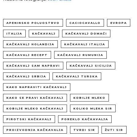
APENINSKO POLUOSTRVO
CACIOCAVALLO
EVROPA
ITALIJA
KAČKAVALJ
KAČKAVALJ DOMAĆI
KAČKAVALJ HOLANDIJA
KAČKAVALJ ITALIJA
KAČKAVALJ RECEPT
KAČKAVALJ RUMUNIJA
KAČKAVALJ SAM NAPRAVI
KAČKAVALJ SICILIJA
KAČKAVALJ SRBIJA
KAČKAVALJ TURSKA
KAKO NAPRAVITI KAČKAVALJ
KAKO SE PRAVI KAČKAVALJ
KOBILJE MLEKO
KOBILJE MLEKO KAČKAVALJ
KOLIKO MLEKA SIR
PIROTSKI KAČKAVALJ
POREKLO KAČKAVALJA
PROIZVODNJA KAČKAVALJA
TVRDI SIR
ŽUTI SIR