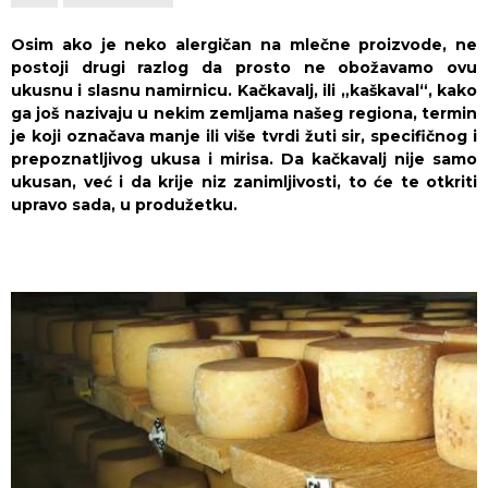
Osim ako je neko alergičan na mlečne proizvode, ne
postoji drugi razlog da prosto ne obožavamo ovu
ukusnu i slasnu namirnicu. Kačkavalj, ili „kaškaval“, kako
ga još nazivaju u nekim zemljama našeg regiona, termin
je koji označava manje ili više tvrdi žuti sir, specifičnog i
prepoznatljivog ukusa i mirisa. Da kačkavalj nije samo
ukusan, već i da krije niz zanimljivosti, to će te otkriti
upravo sada, u produžetku.