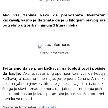
Ako vas zanima kako da prepoznate kvalitetan
kačkavalj, važno je da znate da je u kilogram pravog sira
potrebno utrošiti minimum 5 litara mleka.
Foto: informer.rs
Svi znamo da se pravi kačkavalj na toploti topi i počinje
da kaplje.
Ako spadate u grupu ljudi koja voli da kupuje
kačkavalj u listićima – nemojte, jer je jedna žena iz Amerike
posumnjala u njihov kvalitet, te je testirala jedan listić, tako
što ga je stavila iznad plamena upaljača, pa umesto da počne
da se topi, postao je krut i potamneo je, baš kao što potamni i
plastika na toploti!
Naslovna fotografija:
Josh Gitalis