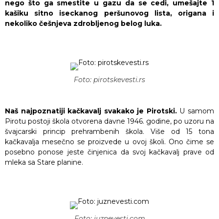
nego što ga smestite u gazu da se cedi, umešajte 1
kašiku sitno iseckanog peršunovog lista, origana i
nekoliko češnjeva zdrobljenog belog luka.
Foto: pirotskevesti.rs
Naš najpoznatiji kačkavalj svakako je Pirotski.
U samom
Pirotu postoji škola otvorena davne 1946. godine, po uzoru na
švajcarski princip prehrambenih škola. Više od 15 tona
kačkavalja mesečno se proizvede u ovoj školi. Ono čime se
posebno ponose jeste činjenica da svoj kačkavalj prave od
mleka sa Stare planine.
Foto: juznevesti.com