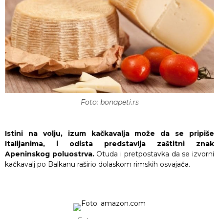
Foto: bonapeti.rs
Istini na volju, izum kačkavalja može da se pripiše
Italijanima, i odista predstavlja zaštitni znak
Apeninskog poluostrva.
Otuda i pretpostavka da se izvorni
kačkavalj po Balkanu raširio dolaskom rimskih osvajača.