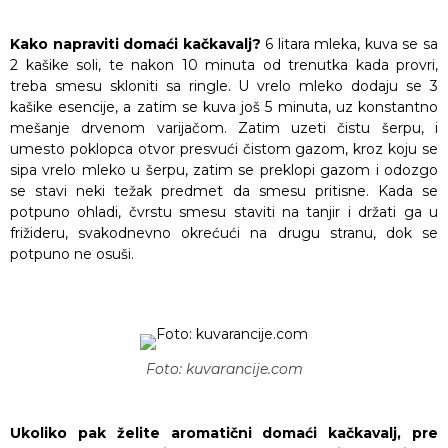
Kako napraviti domaći kačkavalj?
6 litara mleka, kuva se sa
2 kašike soli, te nakon 10 minuta od trenutka kada provri,
treba smesu skloniti sa ringle. U vrelo mleko dodaju se 3
kašike esencije, a zatim se kuva još 5 minuta, uz konstantno
mešanje drvenom varijačom. Zatim uzeti čistu šerpu, i
umesto poklopca otvor presvući čistom gazom, kroz koju se
sipa vrelo mleko u šerpu, zatim se preklopi gazom i odozgo
se stavi neki težak predmet da smesu pritisne. Kada se
potpuno ohladi, čvrstu smesu staviti na tanjir i držati ga u
frižideru, svakodnevno okrećući na drugu stranu, dok se
potpuno ne osuši.
Foto: kuvarancije.com
Ukoliko pak želite aromatični domaći kačkavalj, pre