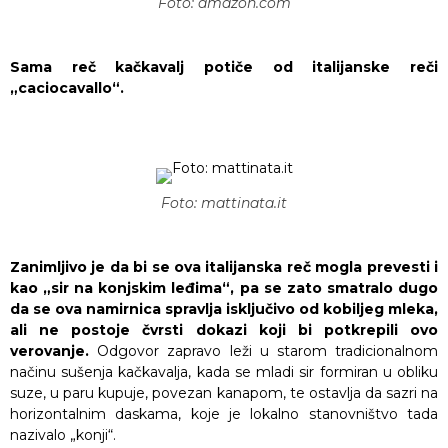
Foto: amazon.com
Sama reč kačkavalj potiče od italijanske reči
„caciocavallo“.
Foto: mattinata.it
Zanimljivo je da bi se ova italijanska reč mogla prevesti i
kao „sir na konjskim leđima“, pa se zato smatralo dugo
da se ova namirnica spravlja isključivo od kobiljeg mleka,
ali ne postoje čvrsti dokazi koji bi potkrepili ovo
verovanje.
Odgovor zapravo leži u starom tradicionalnom
načinu sušenja kačkavalja, kada se mladi sir formiran u obliku
suze, u paru kupuje, povezan kanapom, te ostavlja da sazri na
horizontalnim daskama, koje je lokalno stanovništvo tada
nazivalo „konji“.