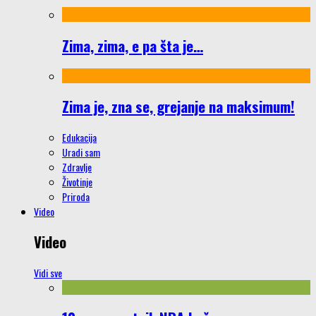
Zima, zima, e pa šta je…
Zima je, zna se, grejanje na maksimum!
Edukacija
Uradi sam
Zdravlje
Životinje
Priroda
Video
Video
Vidi sve