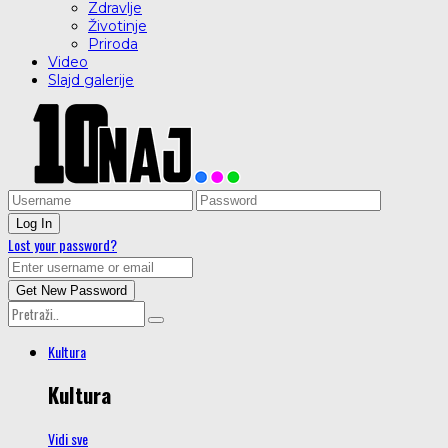
Zdravlje
Životinje
Priroda
Video
Slajd galerije
Lost your password?
Kultura
Kultura
Vidi sve