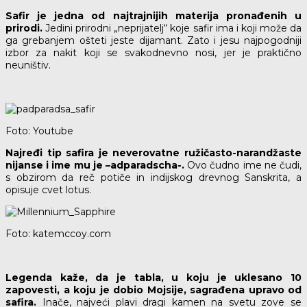
Safir je jedna od najtrajnijih materija pronađenih u
prirodi.
Jedini prirodni „neprijatelj“ koje safir ima i koji može da
ga grebanjem ošteti jeste dijamant. Zato i jesu najpogodniji
izbor za nakit koji se svakodnevno nosi, jer je praktično
neuništiv.
Foto: Youtube
Najređi tip safira je neverovatne ružičasto-narandžaste
nijanse i ime mu je –adparadscha-.
Ovo čudno ime ne čudi,
s obzirom da reč potiče in indijskog drevnog Sanskrita, a
opisuje cvet lotus.
Foto: katemccoy.com
Legenda kaže, da je tabla, u koju je uklesano 10
zapovesti, a koju je dobio Mojsije, sagrađena upravo od
safira.
Inače, najveći plavi dragi kamen na svetu zove se