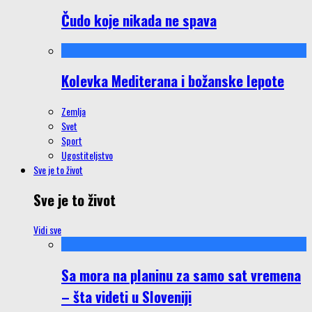
Čudo koje nikada ne spava
Kolevka Mediterana i božanske lepote
Zemlja
Svet
Sport
Ugostiteljstvo
Sve je to život
Sve je to život
Vidi sve
Sa mora na planinu za samo sat vremena
– šta videti u Sloveniji