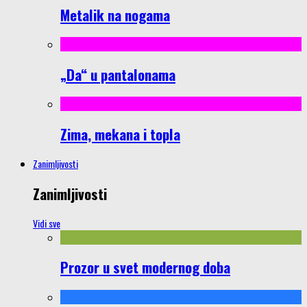
Metalik na nogama
„Da“ u pantalonama
Zima, mekana i topla
Zanimljivosti
Zanimljivosti
Vidi sve
Prozor u svet modernog doba