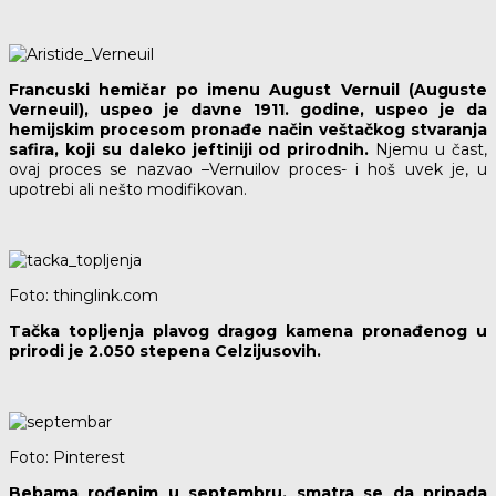
Francuski hemičar po imenu August Vernuil (Auguste
Verneuil), uspeo je davne 1911. godine, uspeo je da
hemijskim procesom pronađe način veštačkog stvaranja
safira, koji su daleko jeftiniji od prirodnih.
Njemu u čast,
ovaj proces se nazvao –Vernuilov proces- i hoš uvek je, u
upotrebi ali nešto modifikovan.
Foto: thinglink.com
Tačka topljenja plavog dragog kamena pronađenog u
prirodi je 2.050 stepena Celzijusovih.
Foto: Pinterest
Bebama rođenim u septembru, smatra se da pripada