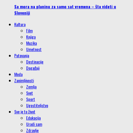
Sa mora na planinu za samo sat vremena – šta videti u
Sloveniji
Kultura
Film
Knjiga
Muzika
Umetnost
Putovanja
Destinacije
Događaji
Moda
Zanimljivosti
Zemlja
Svet
Sport
Ugostiteljstvo
Sve je to život
Edukacija
Uradi sam
Zdravlje