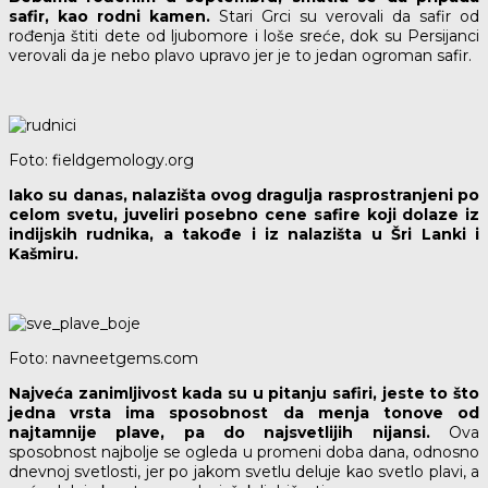
safir, kao rodni kamen.
Stari Grci su verovali da safir od
rođenja štiti dete od ljubomore i loše sreće, dok su Persijanci
verovali da je nebo plavo upravo jer je to jedan ogroman safir.
Foto: fieldgemology.org
Iako su danas, nalazišta ovog dragulja rasprostranjeni po
celom svetu, juveliri posebno cene safire koji dolaze iz
indijskih rudnika, a takođe i iz nalazišta u Šri Lanki i
Kašmiru.
Foto: navneetgems.com
Najveća zanimljivost kada su u pitanju safiri, jeste to što
jedna vrsta ima sposobnost da menja tonove od
najtamnije plave, pa do najsvetlijih nijansi.
Ova
sposobnost najbolje se ogleda u promeni doba dana, odnosno
dnevnoj svetlosti, jer po jakom svetlu deluje kao svetlo plavi, a