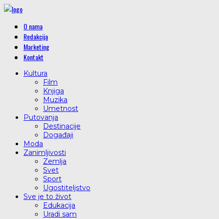
O nama
Redakcija
Marketing
Kontakt
Kultura
Film
Knjiga
Muzika
Umetnost
Putovanja
Destinacije
Događaji
Moda
Zanimljivosti
Zemlja
Svet
Sport
Ugostiteljstvo
Sve je to život
Edukacija
Uradi sam