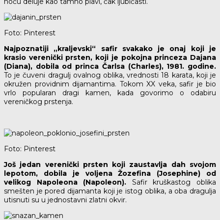
noću deluje kao tamno plavi, čak ljubičasti.
Foto: Pinterest
Najpoznatiji „kraljevski“ safir svakako je onaj koji je
krasio verenički prsten, koji je pokojna princeza Dajana
(Diana), dobila od princa Čarlsa (Charles), 1981. godine.
To je čuveni dragulj ovalnog oblika, vrednosti 18 karata, koji je
okružen providnim dijamantima. Tokom XX veka, safir je bio
vrlo popularan dragi kamen, kada govorimo o odabiru
vereničkog prstenja.
Foto: Pinterest
Još jedan verenički prsten koji zaustavlja dah svojom
lepotom, dobila je voljena Žozefina (Josephine) od
velikog Napoleona (Napoleon).
Safir kruškastog oblika
smešten je pored dijamanta koji je istog oblika, a oba dragulja
utisnuti su u jednostavni zlatni okvir.