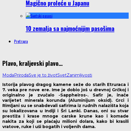
Magično proleće u Japanu
10 zemalja sa najmoćnijim pasošima
Pretraga
Plavo, kraljevski plavo…
Moda
Priroda
Sve je to život
Svet
Zanimljivosti
Istorija plavog dragog kamene seže do starih Etruraca i
7. veka pre nove ere. Ime je dobio još u drevnoj Grčkoj i
originalno je zvučalo -Sappheiros-. Safir je, inače
varijetet minerala korunda (Aluminijum oksid). Grci i
Rimljani su se snabdevali safirima iz rudnih nalazišta koja
su lokalizovana u Indiji i Šri Lanki. Danas, oni su stvar
prestiža i krase mnoge carske krune kao i komade
nakita za koji se plaćaju milioni dolara, kako bi krasili
vratove, ruke i uši bogatih i voljenih dama.