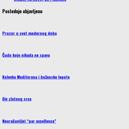
Poslednje objavljeno
Prozor u svet modernog doba
Čudo koje nikada ne spava
Kolevka Mediterana i božanske lepote
Div zlatnog srca
Neuračunljivi “par excellence”