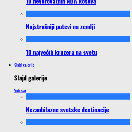
10 neverovatnih NBA koševa
Najstrašniji putevi na zemlji
10 najvećih kruzera na svetu
Slajd galerije
Slajd galerije
Vidi sve
Nezaobilazne svetske destinacije