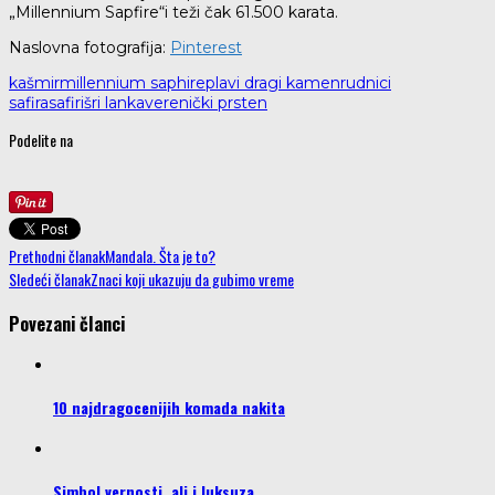
„Millennium Sapfire“i teži čak 61.500 karata.
Naslovna fotografija:
Pinterest
kašmir
millennium saphire
plavi dragi kamen
rudnici
safira
safiri
šri lanka
verenički prsten
Podelite na
Prethodni članak
Mandala. Šta je to?
Sledeći članak
Znaci koji ukazuju da gubimo vreme
Povezani članci
10 najdragocenijih komada nakita
Simbol vernosti, ali i luksuza