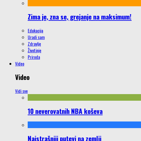
Zima je, zna se, grejanje na maksimum!
Edukacija
Uradi sam
Zdravlje
Životinje
Priroda
Video
Video
Vidi sve
10 neverovatnih NBA koševa
Najstrašniji putevi na zemlji