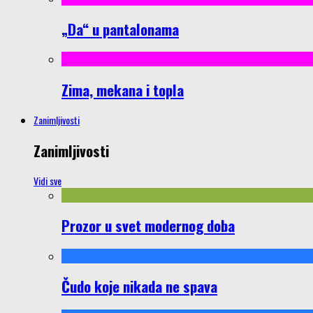
„Da“ u pantalonama
Zima, mekana i topla
Zanimljivosti
Zanimljivosti
Vidi sve
Prozor u svet modernog doba
Čudo koje nikada ne spava