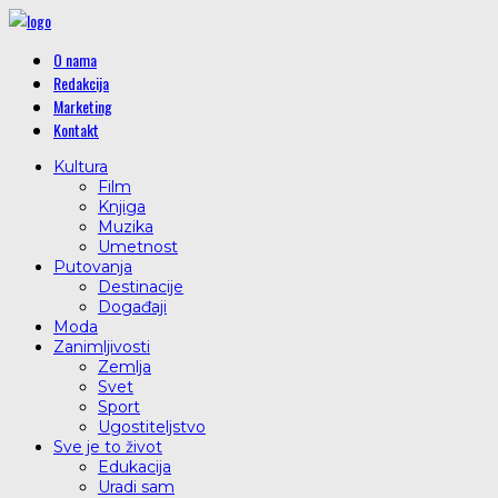
O nama
Redakcija
Marketing
Kontakt
Kultura
Film
Knjiga
Muzika
Umetnost
Putovanja
Destinacije
Događaji
Moda
Zanimljivosti
Zemlja
Svet
Sport
Ugostiteljstvo
Sve je to život
Edukacija
Uradi sam