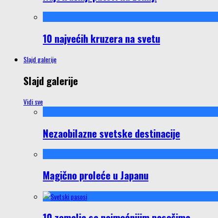
10 najvećih kruzera na svetu
Slajd galerije
Slajd galerije
Vidi sve
Nezaobilazne svetske destinacije
Magično proleće u Japanu
10 zemalja sa najmoćnijim pasošima