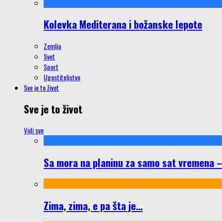
Kolevka Mediterana i božanske lepote
Zemlja
Svet
Sport
Ugostiteljstvo
Sve je to život
Sve je to život
Vidi sve
Sa mora na planinu za samo sat vremena – š
Zima, zima, e pa šta je…