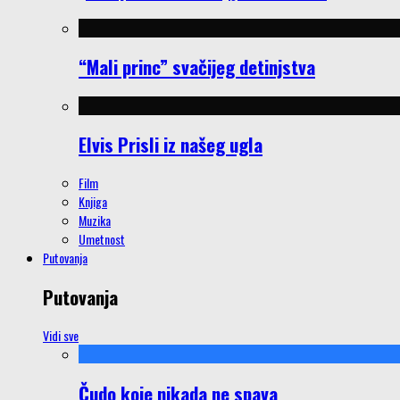
“Mali princ” svačijeg detinjstva
Elvis Prisli iz našeg ugla
Film
Knjiga
Muzika
Umetnost
Putovanja
Putovanja
Vidi sve
Čudo koje nikada ne spava