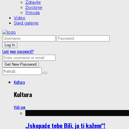
Zdravlje
Životinje
Priroda
Video
Slajd galerije
Lost your password?
Kultura
Kultura
Vidi sve
„Iskopaće tebe Bili, ja ti kažem“!