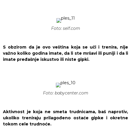
Foto: self.com
S obzirom da je ovo veština koja se uči i trenira, nije
važno koliko godina imate, da li ste mršavi ili puniji i da li
imate pređašnje iskustvo ili niste gipki.
Foto: babycenter.com
Aktivnost je koja ne smeta trudnicama, baš naprotiv,
ukoliko treniraju prilagođeno ostaće gipke i okretne
tokom cele trudnoće.