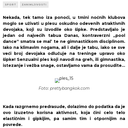
SPORT
ZANIMLJIVOSTI
Nekada, tek tamo iza ponoći, u tmini noćnih klubova
moglo se uživati u plesu oskudno odevenih atraktivnih
devojaka, koji su izvodile oko šipke. Predstavljalo je
jedan od najvećih tabua Danas, kontraverzni „pool
dance“ smatra se mal’ te ne gimnastičkom disciplinom.
Iako na klimavim nogama, ali i dalje je tabu, iako se sve
veći broj devojaka odlučuje na treninge upravo oko
šipke! Senzualni ples koji navodi na greh, ili gimnastika,
istezanje i vežba snage, ostavljamo vama da prosudite…
Foto: prettybangkok.com
Kada razgrnemo predrasude, dolazimo do podatka da je
ovo izuzetno korisna aktivnost, koja čini celo telo
elastičnim i gipkijim, pa samim tim i otpornijim na
povrede.