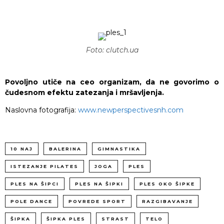
Foto: clutch.ua
Povoljno utiče na ceo organizam, da ne govorimo o
čudesnom efektu zatezanja i mršavljenja.
Naslovna fotografija:
www.newperspectivesnh.com
10 NAJ
BALERINA
GIMNASTIKA
ISTEZANJE PILATES
JOGA
PLES
PLES NA ŠIPCI
PLES NA ŠIPKI
PLES OKO ŠIPKE
POLE DANCE
POVREDE SPORT
RAZGIBAVANJE
ŠIPKA
ŠIPKA PLES
STRAST
TELO