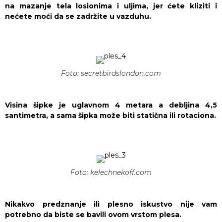
na mazanje tela losionima i uljima, jer ćete kliziti i
nećete moći da se zadržite u vazduhu.
Foto: secretbirdslondon.com
Visina šipke je uglavnom 4 metara a debljina 4,5
santimetra, a sama šipka može biti statična ili rotaciona.
Foto: kelechnekoff.com
Nikakvo predznanje ili plesno iskustvo nije vam
potrebno da biste se bavili ovom vrstom plesa.