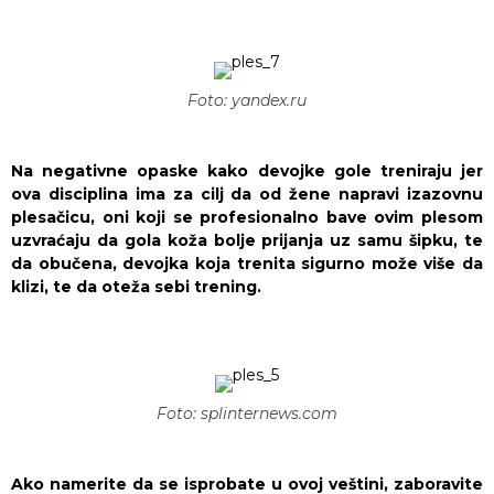
Foto: yandex.ru
Na negativne opaske kako devojke gole treniraju jer
ova disciplina ima za cilj da od žene napravi izazovnu
plesačicu, oni koji se profesionalno bave ovim plesom
uzvraćaju da gola koža bolje prijanja uz samu šipku, te
da obučena, devojka koja trenita sigurno može više da
klizi, te da oteža sebi trening.
Foto: splinternews.com
Ako namerite da se isprobate u ovoj veštini, zaboravite