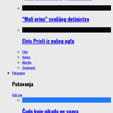
“Mali princ” svačijeg detinjstva
Elvis Prisli iz našeg ugla
Film
Knjiga
Muzika
Umetnost
Putovanja
Putovanja
Vidi sve
Čudo koje nikada ne spava