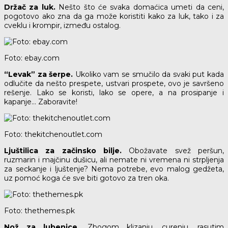
Držač za luk.
Nešto što će svaka domaćica umeti da ceni,
pogotovo ako zna da ga može koristiti kako za luk, tako i za
cveklu i krompir, između ostalog.
Foto: ebay.com
“Levak” za šerpe.
Ukoliko vam se smučilo da svaki put kada
odlučite da nešto prespete, ustvari prospete, ovo je savršeno
rešenje. Lako se koristi, lako se opere, a na prosipanje i
kapanje… Zaboravite!
Foto: thekitchenoutlet.com
Ljuštilica za začinsko bilje.
Obožavate svež peršun,
ruzmarin i majčinu dušicu, ali nemate ni vremena ni strpljenja
za seckanje i ljuštenje? Nema potrebe, evo malog gedžeta,
uz pomoć koga će sve biti gotovo za tren oka.
Foto: thethemes.pk
Nož za lubenice.
Zbogom klizanju, curenju, rasutim