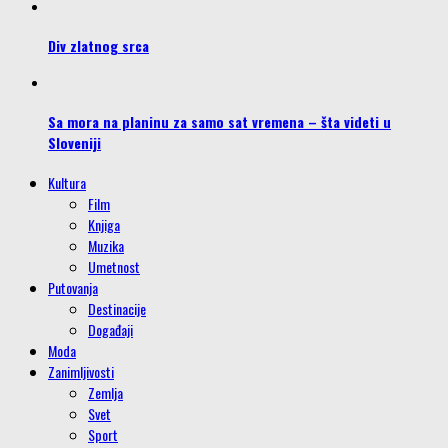
Div zlatnog srca
Sa mora na planinu za samo sat vremena – šta videti u
Sloveniji
Kultura
Film
Knjiga
Muzika
Umetnost
Putovanja
Destinacije
Događaji
Moda
Zanimljivosti
Zemlja
Svet
Sport