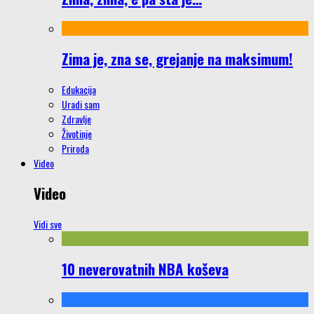
Zima je, zna se, grejanje na maksimum!
Edukacija
Uradi sam
Zdravlje
Životinje
Priroda
Video
Video
Vidi sve
10 neverovatnih NBA koševa