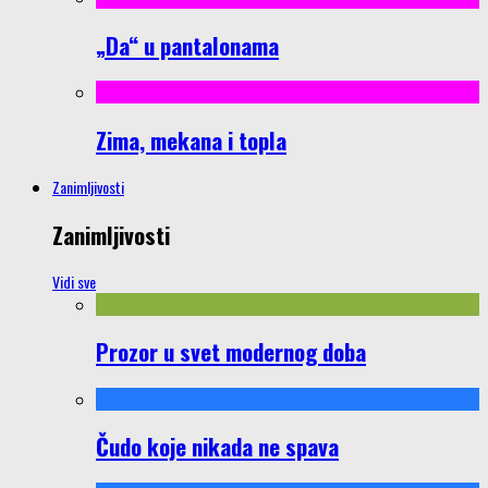
„Da“ u pantalonama
Zima, mekana i topla
Zanimljivosti
Zanimljivosti
Vidi sve
Prozor u svet modernog doba
Čudo koje nikada ne spava