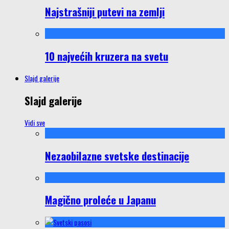
Najstrašniji putevi na zemlji
10 najvećih kruzera na svetu
Slajd galerije
Slajd galerije
Vidi sve
Nezaobilazne svetske destinacije
Magično proleće u Japanu