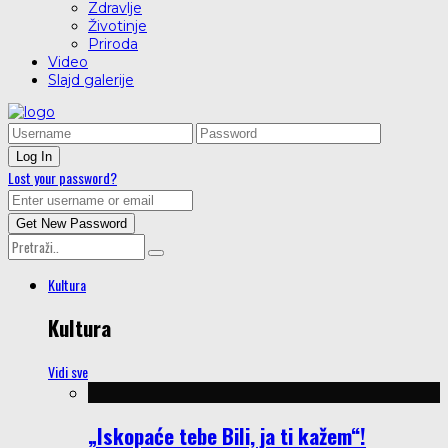
Zdravlje
Životinje
Priroda
Video
Slajd galerije
Lost your password?
Kultura
Kultura
Vidi sve
„Iskopaće tebe Bili, ja ti kažem“!