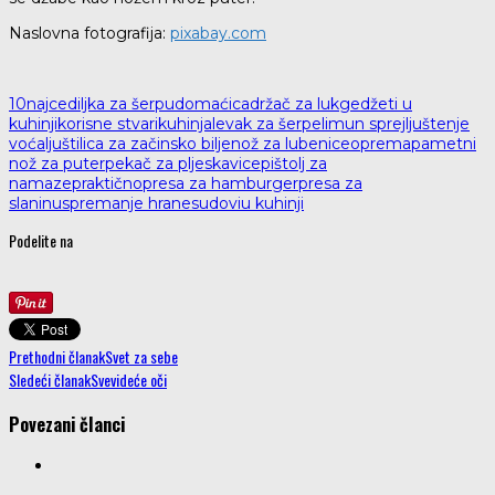
Naslovna fotografija:
pixabay.com
10naj
cediljka za šerpu
domaćica
držač za luk
gedžeti u
kuhinji
korisne stvari
kuhinja
levak za šerpe
limun sprej
ljuštenje
voća
ljuštilica za začinsko bilje
nož za lubenice
oprema
pametni
nož za puter
pekač za pljeskavice
pištolj za
namaze
praktično
presa za hamburger
presa za
slaninu
spremanje hrane
sudovi
u kuhinji
Podelite na
Prethodni članak
Svet za sebe
Sledeći članak
Svevideće oči
Povezani članci