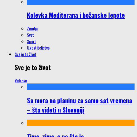
Kolevka Mediterana i božanske lepote
Zemlja
Svet
Sport
Ugostiteljstvo
Sve je to život
Sve je to život
Vidi sve
Sa mora na planinu za samo sat vremena
– šta videti u Sloveniji
Zima, zima, e pa šta je…