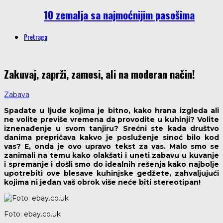
10 zemalja sa najmoćnijim pasošima
Pretraga
Zakuvaj, zaprži, zamesi, ali na moderan način!
Zabava
Spadate u ljude kojima je bitno, kako hrana izgleda ali
ne volite previše vremena da provodite u kuhinji? Volite
iznenađenje u svom tanjiru? Srećni ste kada društvo
danima prepričava kakvo je posluženje sinoć bilo kod
vas? E, onda je ovo upravo tekst za vas. Malo smo se
zanimali na temu kako olakšati i uneti zabavu u kuvanje
i spremanje i došli smo do idealnih rešenja kako najbolje
upotrebiti ove blesave kuhinjske gedžete, zahvaljujući
kojima ni jedan vaš obrok više neće biti stereotipan!
Foto: ebay.co.uk