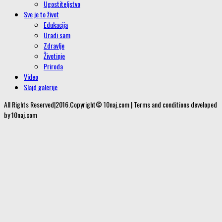
Ugostiteljstvo
Sve je to život
Edukacija
Uradi sam
Zdravlje
Životinje
Priroda
Video
Slajd galerije
All Rights Reserved|2016.Copyright© 10naj.com | Terms and conditions developed
by 10naj.com