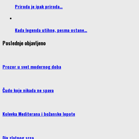
Priroda je ipak priroda…
Kada legenda utihne, pesma ostane…
Poslednje objavljeno
Prozor u svet modernog doba
Čudo koje nikada ne spava
Kolevka Mediterana i božanske lepote
Div zlatnog srca