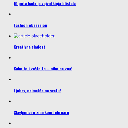
10 puta kada je vojvotkinja blistala
Fashion obssesion
Kreativna sladost
Kako to i zašto to – niko ne zna!
Ljubav, najmekša na svetu!
Slavljenici u zimskom februaru