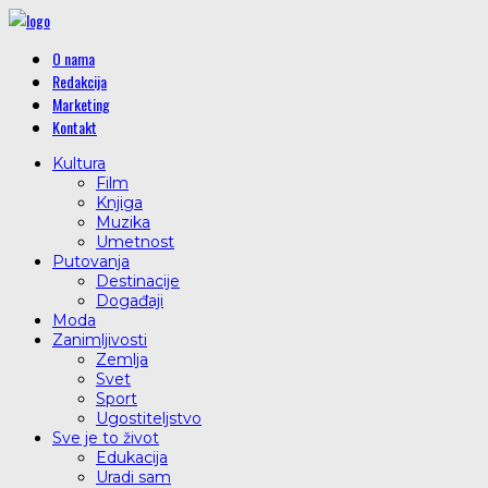
O nama
Redakcija
Marketing
Kontakt
Kultura
Film
Knjiga
Muzika
Umetnost
Putovanja
Destinacije
Događaji
Moda
Zanimljivosti
Zemlja
Svet
Sport
Ugostiteljstvo
Sve je to život
Edukacija
Uradi sam