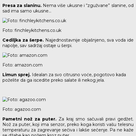
Presa za slaninu.
Nema više ukusne i “zgužvane” slanine, od
sad ima samo ukusne…
Foto: finchleykitchens.co.uk
Cediljka za šerpe.
Najjednostavnije objašnjeno, sva voda ide
napolje, sav sadržaj ostaje u šerpi.
Foto: amazon.com
Limun sprej.
Idealan za svo citrusno voće, pogotovo kada
poželite da ga iscedite preko salate ili nekog jela.
Foto: agazoo.com
Pametni nož za puter.
Za kraj smo sačuvali pravi gedžet.
Nož za puter, koji ima senzor, preko koga koristi vašu telesnu
temperaturu za zagrevanje sečiva i lakše sečenje. Pa ne kaže
se džabe kao nožem kroz puter.