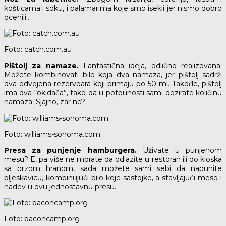
košticama i soku, i palamarima koje smo isekli jer nismo dobro
ocenili…
Foto: catch.com.au
Pištolj za namaze.
Fantastična ideja, odlično realizovana.
Možete kombinovati bilo koja dva namaza, jer pištolj sadrži
dva odvojena rezervoara koji primaju po 50 ml. Takođe, pištolj
ima dva “okidača”, tako da u potpunosti sami dozirate količinu
namaza. Sjajno, zar ne?
Foto: williams-sonoma.com
Presa za punjenje hamburgera.
Uživate u punjenom
mesu? E, pa više ne morate da odlazite u restoran ili do kioska
sa brzom hranom, sada možete sami sebi da napunite
pljeskavicu, kombinujući bilo koje sastojke, a stavljajući meso i
nadev u ovu jednostavnu presu.
Foto: baconcamp.org