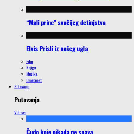
“Mali princ” svačijeg detinjstva
Elvis Prisli iz našeg ugla
Film
Knjiga
Muzika
Umetnost
Putovanja
Putovanja
Vidi sve
Čudo koje nikada ne spava