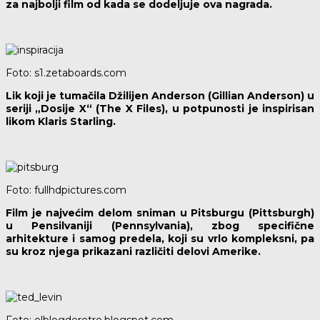
za najbolji film od kada se dodeljuje ova nagrada.
Foto: s1.zetaboards.com
Lik koji je tumačila Džilijen Anderson (Gillian Anderson) u
seriji „Dosije X“ (The X Files), u potpunosti je inspirisan
likom Klaris Starling.
Foto: fullhdpictures.com
Film je najvećim delom sniman u Pitsburgu (Pittsburgh)
u Pensilvaniji (Pennsylvania), zbog specifične
arhitekture i samog predela, koji su vrlo kompleksni, pa
su kroz njega prikazani različiti delovi Amerike.