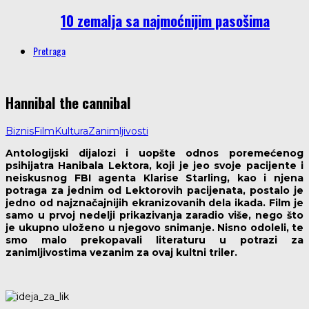
10 zemalja sa najmoćnijim pasošima
Pretraga
Hannibal the cannibal
Biznis
Film
Kultura
Zanimljivosti
Antologijski dijalozi i uopšte odnos poremećenog
psihijatra Hanibala Lektora, koji je jeo svoje pacijente i
neiskusnog FBI agenta Klarise Starling, kao i njena
potraga za jednim od Lektorovih pacijenata, postalo je
jedno od najznačajnijih ekranizovanih dela ikada. Film je
samo u prvoj nedelji prikazivanja zaradio više, nego što
je ukupno uloženo u njegovo snimanje. Nisno odoleli, te
smo malo prekopavali literaturu u potrazi za
zanimljivostima vezanim za ovaj kultni triler.