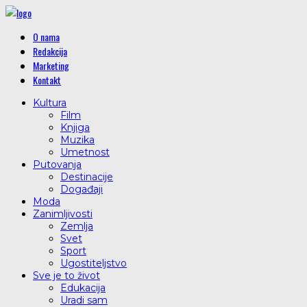
O nama
Redakcija
Marketing
Kontakt
Kultura
Film
Knjiga
Muzika
Umetnost
Putovanja
Destinacije
Događaji
Moda
Zanimljivosti
Zemlja
Svet
Sport
Ugostiteljstvo
Sve je to život
Edukacija
Uradi sam