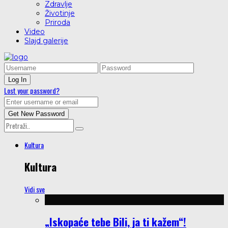
Zdravlje
Životinje
Priroda
Video
Slajd galerije
Lost your password?
Kultura
Kultura
Vidi sve
„Iskopaće tebe Bili, ja ti kažem“!