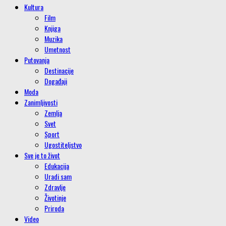
Kultura
Film
Knjiga
Muzika
Umetnost
Putovanja
Destinacije
Događaji
Moda
Zanimljivosti
Zemlja
Svet
Sport
Ugostiteljstvo
Sve je to život
Edukacija
Uradi sam
Zdravlje
Životinje
Priroda
Video