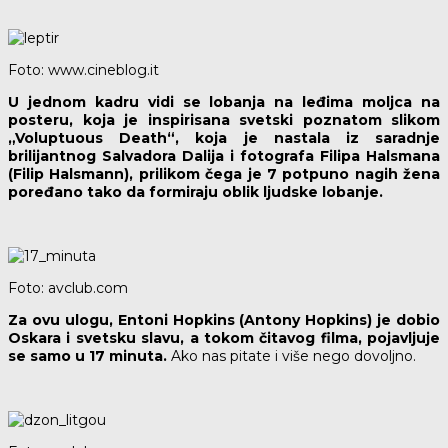
Foto: www.cineblog.it
U jednom kadru vidi se lobanja na leđima moljca na
posteru, koja je inspirisana svetski poznatom slikom
„Voluptuous Death“, koja je nastala iz saradnje
brilijantnog Salvadora Dalija i fotografa Filipa Halsmana
(Filip Halsmann), prilikom čega je 7 potpuno nagih žena
poređano tako da formiraju oblik ljudske lobanje.
Foto: avclub.com
Za ovu ulogu, Entoni Hopkins (Antony Hopkins) je dobio
Oskara i svetsku slavu, a tokom čitavog filma, pojavljuje
se samo u 17 minuta.
Ako nas pitate i više nego dovoljno.