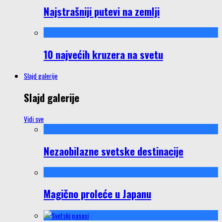
Najstrašniji putevi na zemlji
10 najvećih kruzera na svetu
Slajd galerije
Slajd galerije
Vidi sve
Nezaobilazne svetske destinacije
Magično proleće u Japanu