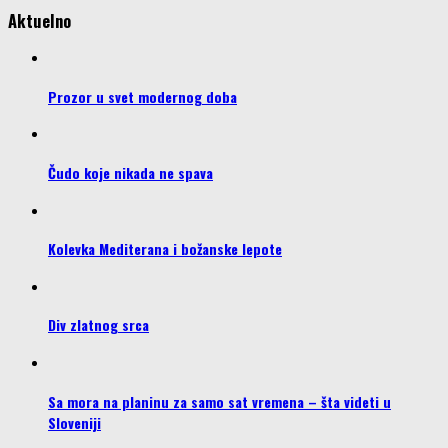
Aktuelno
Prozor u svet modernog doba
Čudo koje nikada ne spava
Kolevka Mediterana i božanske lepote
Div zlatnog srca
Sa mora na planinu za samo sat vremena – šta videti u
Sloveniji