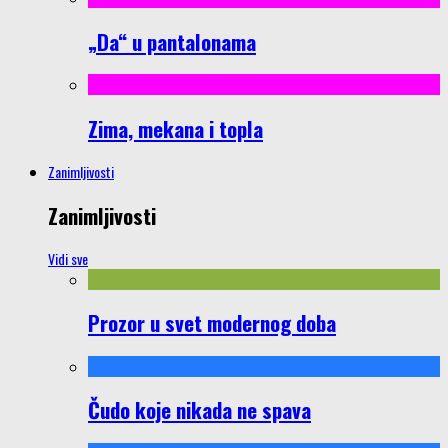
„Da“ u pantalonama
Zima, mekana i topla
Zanimljivosti
Zanimljivosti
Vidi sve
Prozor u svet modernog doba
Čudo koje nikada ne spava