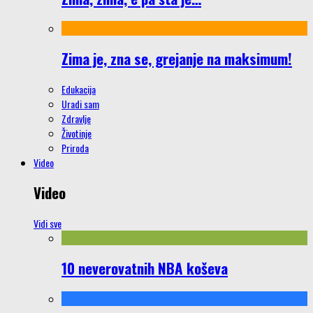
Zima je, zna se, grejanje na maksimum!
Edukacija
Uradi sam
Zdravlje
Životinje
Priroda
Video
Video
Vidi sve
10 neverovatnih NBA koševa