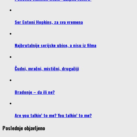
Ser Entoni Hopkins, za sva vremena
Najbrutalnije serijske ubice, a nisu iz filma
Čudni, mračni, mistični, drugačiji
Bradonje – da ili ne?
Are you talkin’ to me? You talkin’ to me?
Poslednje objavljeno