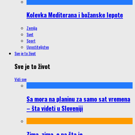
Kolevka Mediterana i božanske lepote
Zemlja
Svet
Sport
Ugostiteljstvo
Sve je to život
Sve je to život
Vidi sve
Sa mora na planinu za samo sat vremena
– šta videti u Sloveniji
Zima, zima, e pa šta je…