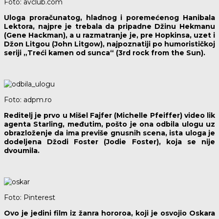
Foto: avclub.com
Uloga proračunatog, hladnog i poremećenog Hanibala
Lektora, najpre je trebala da pripadne Džinu Hekmanu
(Gene Hackman), a u razmatranje je, pre Hopkinsa, uzet i
Džon Litgou (John Litgow), najpoznatiji po humorističkoj
seriji „Treći kamen od sunca“ (3rd rock from the Sun).
Foto: adpm.ro
Reditelj je prvo u Mišel Fajfer (Michelle Pfeiffer) video lik
agenta Starling, međutim, pošto je ona odbila ulogu uz
obrazloženje da ima previše gnusnih scena, ista uloga je
dodeljena Džodi Foster (Jodie Foster), koja se nije
dvoumila.
Foto: Pinterest
Ovo je jedini film iz žanra hororoa, koji je osvojio Oskara