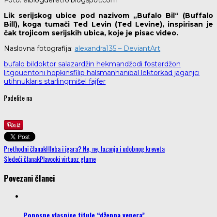
Foto: elblogderetro.blogspot.com
Lik serijskog ubice pod nazivom „Bufalo Bil“ (Buffalo
Bill), koga tumači Ted Levin (Ted Levine), inspirisan je
čak trojicom serijskih ubica, koje je pisac video.
Naslovna fotografija:
alexandra135 – DeviantArt
bufalo bil
doktor salazar
džin hekman
džodi foster
džon
litgou
entoni hopkins
filip halsman
hanibal lektor
kad jaganjci
utihnu
klaris starling
mišel fajfer
Podelite na
Prethodni članak
Hleba i igara? Ne, ne, lazanja i udobnog kreveta
Sledeći članak
Plavooki virtuoz glume
Povezani članci
Ponosne vlasnice titule “džepna venera”