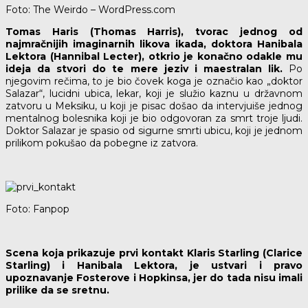
Foto: The Weirdo – WordPress.com
Tomas Haris (Thomas Harris), tvorac jednog od
najmračnijih imaginarnih likova ikada, doktora Hanibala
Lektora (Hannibal Lecter), otkrio je konačno odakle mu
ideja da stvori do te mere jeziv i maestralan lik.
Po
njegovim rečima, to je bio čovek koga je označio kao „doktor
Salazar“, lucidni ubica, lekar, koji je služio kaznu u državnom
zatvoru u Meksiku, u koji je pisac došao da intervjuiše jednog
mentalnog bolesnika koji je bio odgovoran za smrt troje ljudi.
Doktor Salazar je spasio od sigurne smrti ubicu, koji je jednom
prilikom pokušao da pobegne iz zatvora.
Foto: Fanpop
Scena koja prikazuje prvi kontakt Klaris Starling (Clarice
Starling) i Hanibala Lektora, je ustvari i pravo
upoznavanje Fosterove i Hopkinsa, jer do tada nisu imali
prilike da se sretnu.