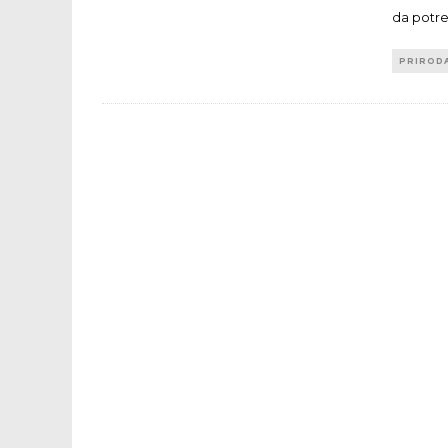
da potre
PRIROD