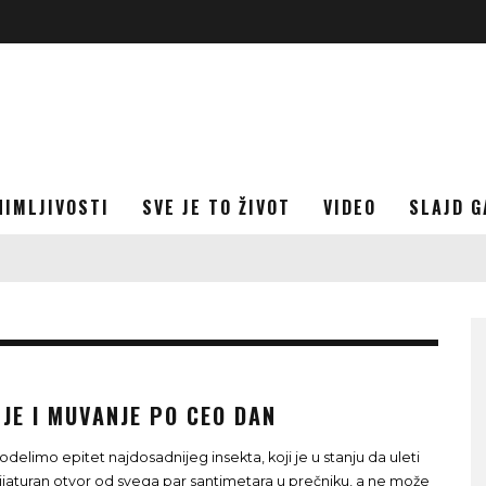
NIMLJIVOSTI
SVE JE TO ŽIVOT
VIDEO
SLAJD G
JE I MUVANJE PO CEO DAN
odelimo epitet najdosadnijeg insekta, koji je u stanju da uleti
ijaturan otvor od svega par santimetara u prečniku, a ne može