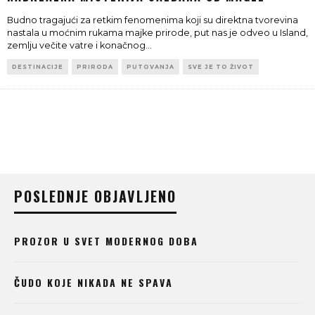
Budno tragajući za retkim fenomenima koji su direktna tvorevina
nastala u moćnim rukama majke prirode, put nas je odveo u Island,
zemlju večite vatre i konačnog
...
DESTINACIJE
PRIRODA
PUTOVANJA
SVE JE TO ŽIVOT
POSLEDNJE OBJAVLJENO
PROZOR U SVET MODERNOG DOBA
ČUDO KOJE NIKADA NE SPAVA