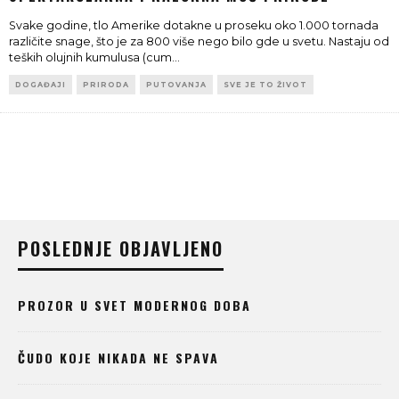
Svake godine, tlo Amerike dotakne u proseku oko 1.000 tornada
različite snage, što je za 800 više nego bilo gde u svetu. Nastaju od
teških olujnih kumulusa (cum
...
DOGAĐAJI
PRIRODA
PUTOVANJA
SVE JE TO ŽIVOT
POSLEDNJE OBJAVLJENO
PROZOR U SVET MODERNOG DOBA
ČUDO KOJE NIKADA NE SPAVA