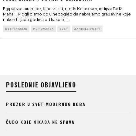
Egipatske piramide, Kineski zid, rimski Koloseum, indijski Tadž
Mahal... Mogli bismo do u nedogled da nabrajamo građevine koje
nakon hiljada godina od kako su i
...
DESTINACIJE
PUTOVANJA
SVET
ZANIMLJIVOSTI
POSLEDNJE OBJAVLJENO
PROZOR U SVET MODERNOG DOBA
ČUDO KOJE NIKADA NE SPAVA