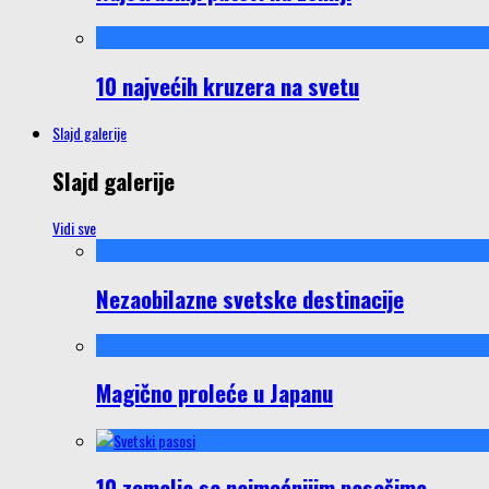
10 najvećih kruzera na svetu
Slajd galerije
Slajd galerije
Vidi sve
Nezaobilazne svetske destinacije
Magično proleće u Japanu
10 zemalja sa najmoćnijim pasošima