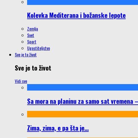
Kolevka Mediterana i božanske lepote
Zemlja
Svet
Sport
Ugostiteljstvo
Sve je to život
Sve je to život
Vidi sve
Sa mora na planinu za samo sat vremena – š
Zima, zima, e pa šta je…