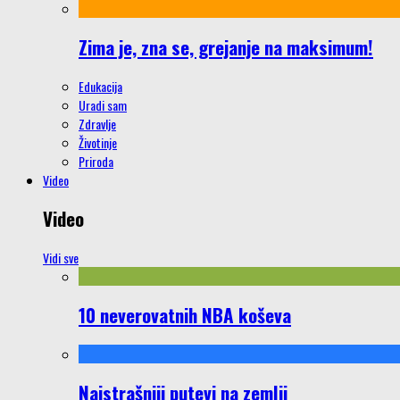
Zima je, zna se, grejanje na maksimum!
Edukacija
Uradi sam
Zdravlje
Životinje
Priroda
Video
Video
Vidi sve
10 neverovatnih NBA koševa
Najstrašniji putevi na zemlji