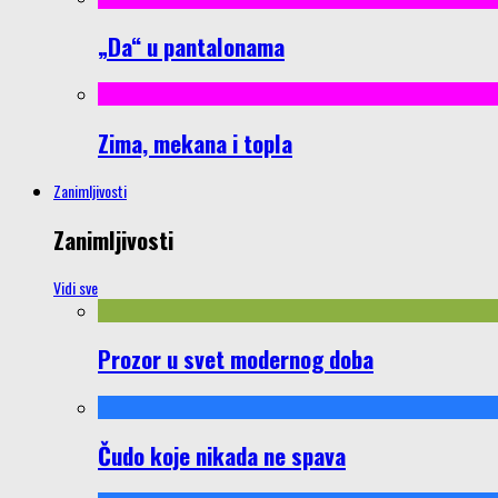
„Da“ u pantalonama
Zima, mekana i topla
Zanimljivosti
Zanimljivosti
Vidi sve
Prozor u svet modernog doba
Čudo koje nikada ne spava