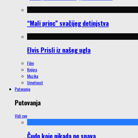
“Mali princ” svačijeg detinjstva
Elvis Prisli iz našeg ugla
Film
Knjiga
Muzika
Umetnost
Putovanja
Putovanja
Vidi sve
Čudo koje nikada ne spava