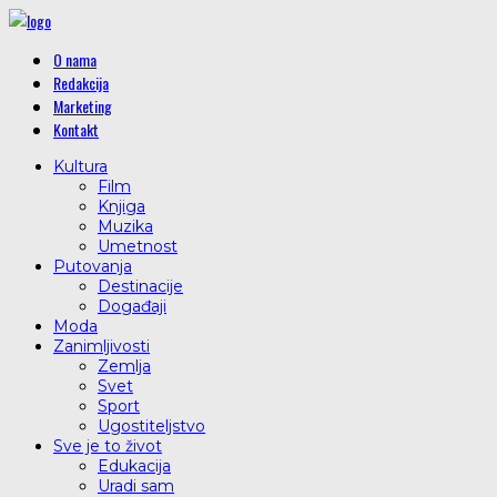
O nama
Redakcija
Marketing
Kontakt
Kultura
Film
Knjiga
Muzika
Umetnost
Putovanja
Destinacije
Događaji
Moda
Zanimljivosti
Zemlja
Svet
Sport
Ugostiteljstvo
Sve je to život
Edukacija
Uradi sam