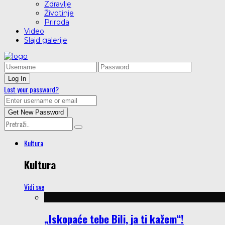
Zdravlje
Životinje
Priroda
Video
Slajd galerije
Lost your password?
Kultura
Kultura
Vidi sve
„Iskopaće tebe Bili, ja ti kažem“!