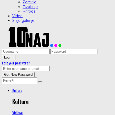
Zdravlje
Životinje
Priroda
Video
Slajd galerije
Lost your password?
Kultura
Kultura
Vidi sve