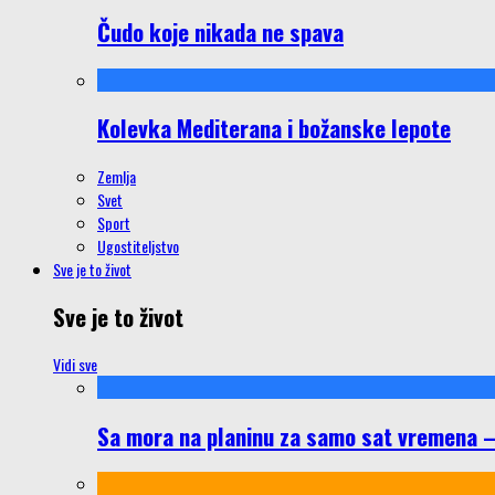
Čudo koje nikada ne spava
Kolevka Mediterana i božanske lepote
Zemlja
Svet
Sport
Ugostiteljstvo
Sve je to život
Sve je to život
Vidi sve
Sa mora na planinu za samo sat vremena – š