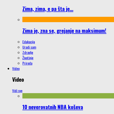
Zima, zima, e pa šta je…
Zima je, zna se, grejanje na maksimum!
Edukacija
Uradi sam
Zdravlje
Životinje
Priroda
Video
Video
Vidi sve
10 neverovatnih NBA koševa