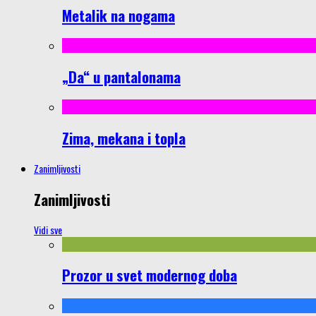
Metalik na nogama
„Da“ u pantalonama
Zima, mekana i topla
Zanimljivosti
Zanimljivosti
Vidi sve
Prozor u svet modernog doba