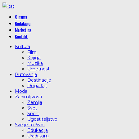
O nama
Redakcija
Marketing
Kontakt
Kultura
Film
Knjiga
Muzika
Umetnost
Putovanja
Destinacije
Događaji
Moda
Zanimljivosti
Zemlja
Svet
Sport
Ugostiteljstvo
Sve je to život
Edukacija
Uradi sam