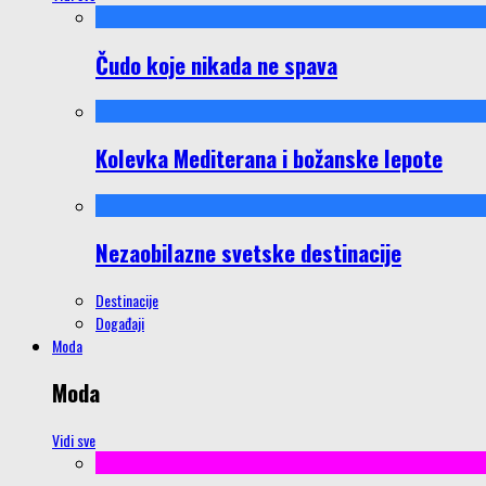
Čudo koje nikada ne spava
Kolevka Mediterana i božanske lepote
Nezaobilazne svetske destinacije
Destinacije
Događaji
Moda
Moda
Vidi sve