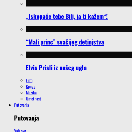
„Iskopaće tebe Bili, ja ti kažem“!
“Mali princ” svačijeg detinjstva
Elvis Prisli iz našeg ugla
Film
Knjiga
Muzika
Umetnost
Putovanja
Putovanja
Vidi sve