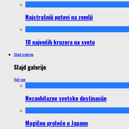
Najstrašniji putevi na zemlji
10 najvećih kruzera na svetu
Slajd galerije
Slajd galerije
Vidi sve
Nezaobilazne svetske destinacije
Magično proleće u Japanu