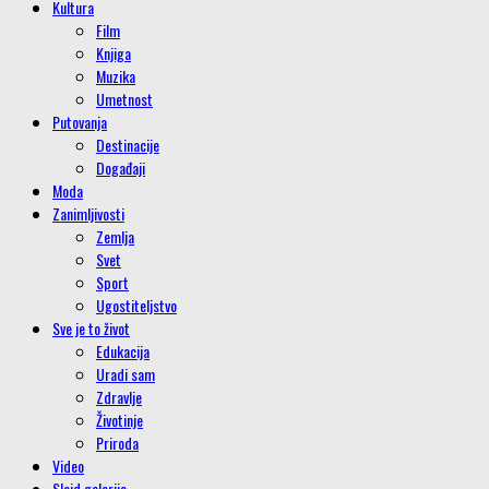
Kultura
Film
Knjiga
Muzika
Umetnost
Putovanja
Destinacije
Događaji
Moda
Zanimljivosti
Zemlja
Svet
Sport
Ugostiteljstvo
Sve je to život
Edukacija
Uradi sam
Zdravlje
Životinje
Priroda
Video
Slajd galerije