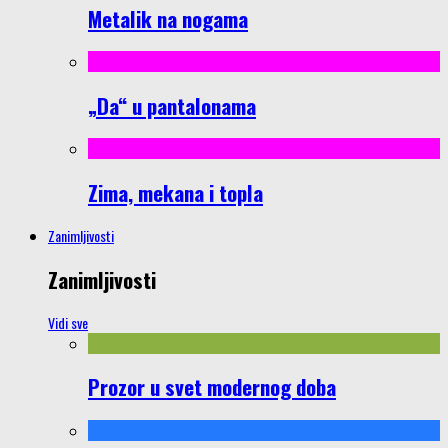
Metalik na nogama
„Da“ u pantalonama
Zima, mekana i topla
Zanimljivosti
Zanimljivosti
Vidi sve
Prozor u svet modernog doba