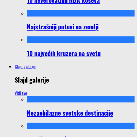
Najstrašniji putevi na zemlji
10 najvećih kruzera na svetu
Slajd galerije
Slajd galerije
Vidi sve
Nezaobilazne svetske destinacije