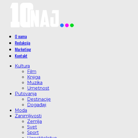
O nama
Redakcija
Marketing
Kontakt
Kultura
Film
Knjiga
Muzika
Umetnost
Putovanja
Destinacije
Događaji
Moda
Zanimljivosti
Zemlja
Svet
Sport