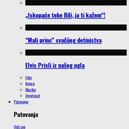
„Iskopaće tebe Bili, ja ti kažem“!
“Mali princ” svačijeg detinjstva
Elvis Prisli iz našeg ugla
Film
Knjiga
Muzika
Umetnost
Putovanja
Putovanja
Vidi sve