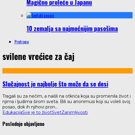
Magično proleće u Japanu
10 zemalja sa najmoćnijim pasošima
Pretraga
svilene vrećice za čaj
Slučajnost je najbolje što može da se desi
Tragali su za nečim, a naišli na otkrića koja su promenila život i
njima i ljudima širom sveta. Bili su anonimusi koji su voleli svoj
posao, dok ih njihovi pron
...
Edukacija
Sve je to život
Svet
Zanimljivosti
Poslednje objavljeno