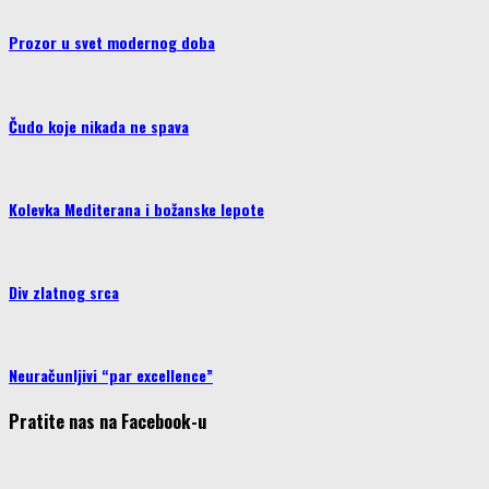
Prozor u svet modernog doba
Čudo koje nikada ne spava
Kolevka Mediterana i božanske lepote
Div zlatnog srca
Neuračunljivi “par excellence”
Pratite nas na Facebook-u