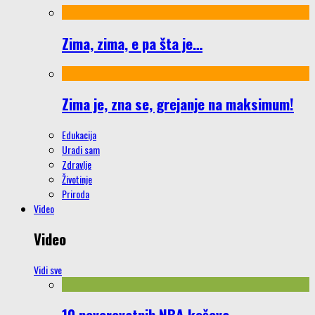
Zima, zima, e pa šta je…
Zima je, zna se, grejanje na maksimum!
Edukacija
Uradi sam
Zdravlje
Životinje
Priroda
Video
Video
Vidi sve
10 neverovatnih NBA koševa