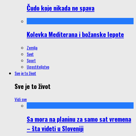
Čudo koje nikada ne spava
Kolevka Mediterana i božanske lepote
Zemlja
Svet
Sport
Ugostiteljstvo
Sve je to život
Sve je to život
Vidi sve
Sa mora na planinu za samo sat vremena
– šta videti u Sloveniji