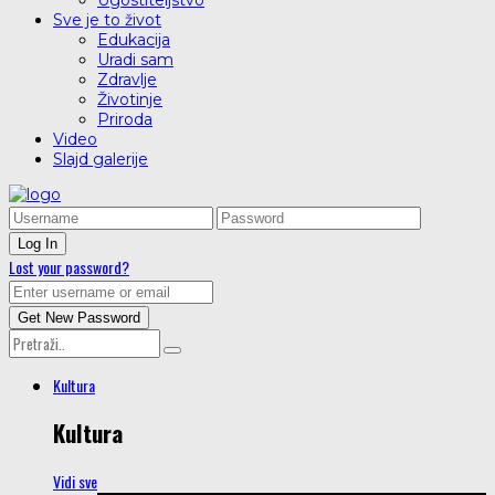
Ugostiteljstvo
Sve je to život
Edukacija
Uradi sam
Zdravlje
Životinje
Priroda
Video
Slajd galerije
Lost your password?
Kultura
Kultura
Vidi sve