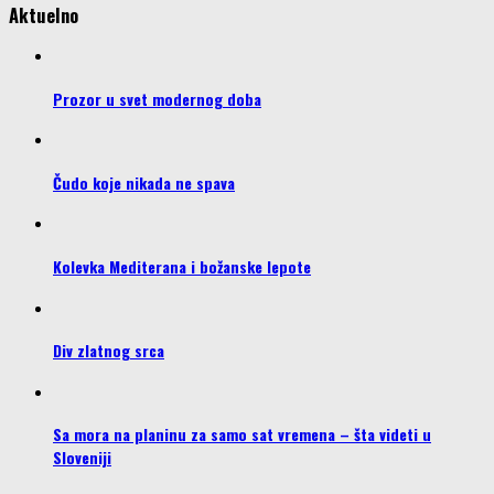
Aktuelno
Prozor u svet modernog doba
Čudo koje nikada ne spava
Kolevka Mediterana i božanske lepote
Div zlatnog srca
Sa mora na planinu za samo sat vremena – šta videti u
Sloveniji