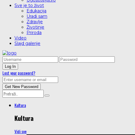
Ugostiteljstvo
Sve je to život
Edukacija
Uradi sam
Zdravlje
Životinje
Priroda
Video
Slajd galerije
Lost your password?
Kultura
Kultura
Vidi sve