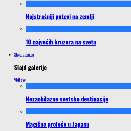
Najstrašniji putevi na zemlji
10 najvećih kruzera na svetu
Slajd galerije
Slajd galerije
Vidi sve
Nezaobilazne svetske destinacije
Magično proleće u Japanu