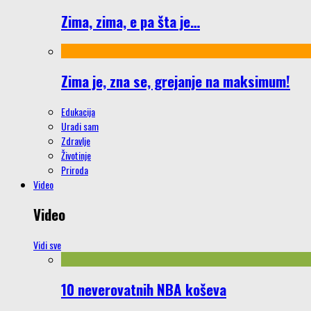
Zima, zima, e pa šta je…
Zima je, zna se, grejanje na maksimum!
Edukacija
Uradi sam
Zdravlje
Životinje
Priroda
Video
Video
Vidi sve
10 neverovatnih NBA koševa