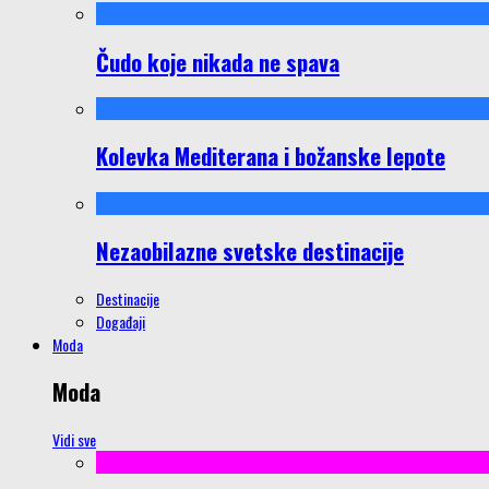
Čudo koje nikada ne spava
Kolevka Mediterana i božanske lepote
Nezaobilazne svetske destinacije
Destinacije
Događaji
Moda
Moda
Vidi sve