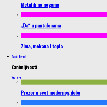
Metalik na nogama
„Da“ u pantalonama
Zima, mekana i topla
Zanimljivosti
Zanimljivosti
Vidi sve
Prozor u svet modernog doba