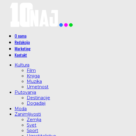
O nama
Redakcija
Marketing
Kontakt
Kultura
Film
Knjiga
Muzika
Umetnost
Putovanja
Destinacije
Događaji
Moda
Zanimljivosti
Zemlja
Svet
Sport