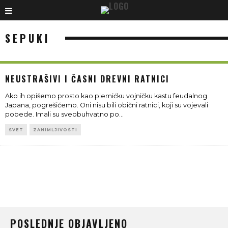
SEPUKI
NEUSTRAŠIVI I ČASNI DREVNI RATNICI
Ako ih opišemo prosto kao plemićku vojničku kastu feudalnog
Japana, pogrešićemo. Oni nisu bili obični ratnici, koji su vojevali
pobede. Imali su sveobuhvatno po
...
SVET
ZANIMLJIVOSTI
POSLEDNJE OBJAVLJENO