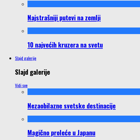
Najstrašniji putevi na zemlji
10 najvećih kruzera na svetu
Slajd galerije
Slajd galerije
Vidi sve
Nezaobilazne svetske destinacije
Magično proleće u Japanu