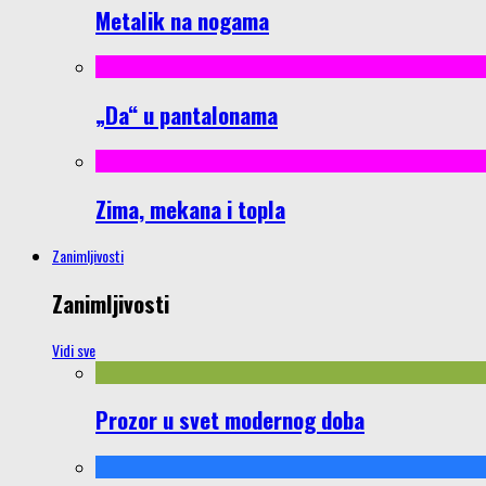
Metalik na nogama
„Da“ u pantalonama
Zima, mekana i topla
Zanimljivosti
Zanimljivosti
Vidi sve
Prozor u svet modernog doba