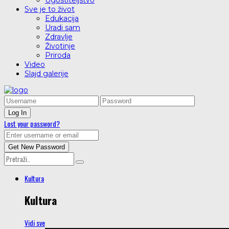
Ugostiteljstvo
Sve je to život
Edukacija
Uradi sam
Zdravlje
Životinje
Priroda
Video
Slajd galerije
Lost your password?
Kultura
Kultura
Vidi sve