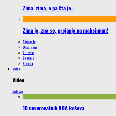
Zima, zima, e pa šta je…
Zima je, zna se, grejanje na maksimum!
Edukacija
Uradi sam
Zdravlje
Životinje
Priroda
Video
Video
Vidi sve
10 neverovatnih NBA koševa