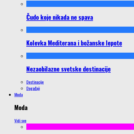
Čudo koje nikada ne spava
Kolevka Mediterana i božanske lepote
Nezaobilazne svetske destinacije
Destinacije
Događaji
Moda
Moda
Vidi sve