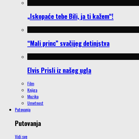
„Iskopaće tebe Bili, ja ti kažem“!
“Mali princ” svačijeg detinjstva
Elvis Prisli iz našeg ugla
Film
Knjiga
Muzika
Umetnost
Putovanja
Putovanja
Vidi sve