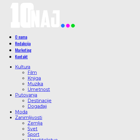
O nama
Redakcija
Marketing
Kontakt
Kultura
Film
Knjiga
Muzika
Umetnost
Putovanja
Destinacije
Događaji
Moda
Zanimljivosti
Zemlja
Svet
Sport