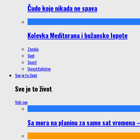
Čudo koje nikada ne spava
Kolevka Mediterana i božanske lepote
Zemlja
Svet
Sport
Ugostiteljstvo
Sve je to život
Sve je to život
Vidi sve
Sa mora na planinu za samo sat vremena – š