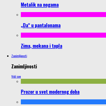
Metalik na nogama
„Da“ u pantalonama
Zima, mekana i topla
Zanimljivosti
Zanimljivosti
Vidi sve
Prozor u svet modernog doba