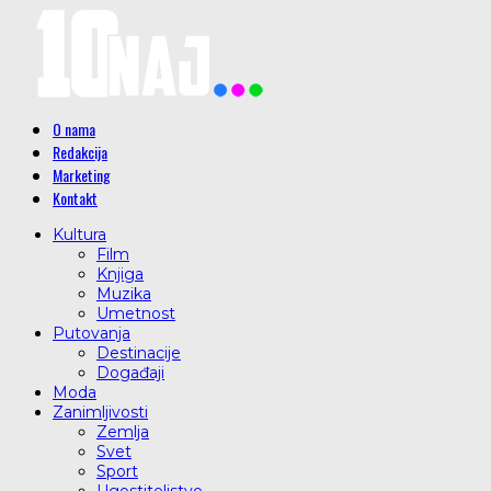
O nama
Redakcija
Marketing
Kontakt
Kultura
Film
Knjiga
Muzika
Umetnost
Putovanja
Destinacije
Događaji
Moda
Zanimljivosti
Zemlja
Svet
Sport