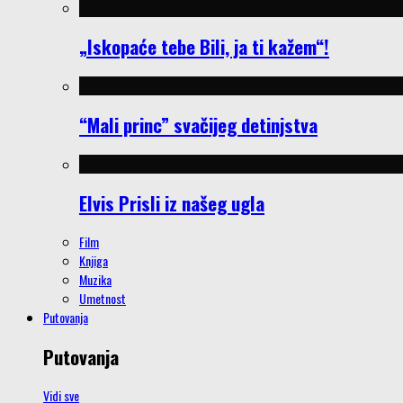
„Iskopaće tebe Bili, ja ti kažem“!
“Mali princ” svačijeg detinjstva
Elvis Prisli iz našeg ugla
Film
Knjiga
Muzika
Umetnost
Putovanja
Putovanja
Vidi sve