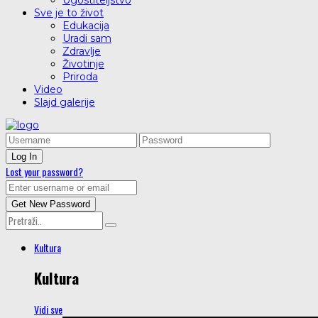
Ugostiteljstvo
Sve je to život
Edukacija
Uradi sam
Zdravlje
Životinje
Priroda
Video
Slajd galerije
Lost your password?
Kultura
Kultura
Vidi sve