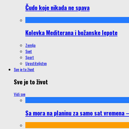
Čudo koje nikada ne spava
Kolevka Mediterana i božanske lepote
Zemlja
Svet
Sport
Ugostiteljstvo
Sve je to život
Sve je to život
Vidi sve
Sa mora na planinu za samo sat vremena – š