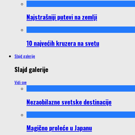
Najstrašniji putevi na zemlji
10 najvećih kruzera na svetu
Slajd galerije
Slajd galerije
Vidi sve
Nezaobilazne svetske destinacije
Magično proleće u Japanu