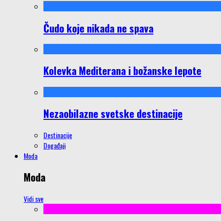
Čudo koje nikada ne spava
Kolevka Mediterana i božanske lepote
Nezaobilazne svetske destinacije
Destinacije
Događaji
Moda
Moda
Vidi sve