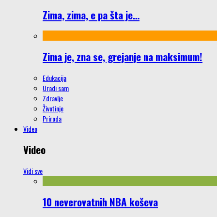
Zima, zima, e pa šta je…
Zima je, zna se, grejanje na maksimum!
Edukacija
Uradi sam
Zdravlje
Životinje
Priroda
Video
Video
Vidi sve
10 neverovatnih NBA koševa