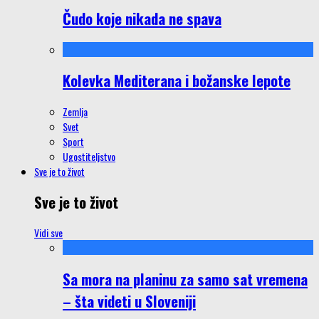
Čudo koje nikada ne spava
Kolevka Mediterana i božanske lepote
Zemlja
Svet
Sport
Ugostiteljstvo
Sve je to život
Sve je to život
Vidi sve
Sa mora na planinu za samo sat vremena
– šta videti u Sloveniji