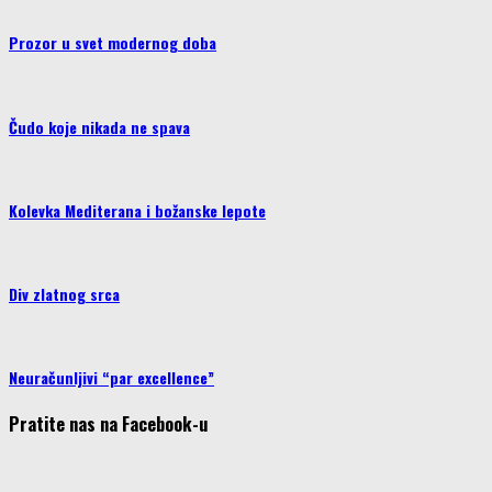
Prozor u svet modernog doba
Čudo koje nikada ne spava
Kolevka Mediterana i božanske lepote
Div zlatnog srca
Neuračunljivi “par excellence”
Pratite nas na Facebook-u