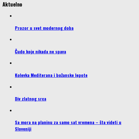
Aktuelno
Prozor u svet modernog doba
Čudo koje nikada ne spava
Kolevka Mediterana i božanske lepote
Div zlatnog srca
Sa mora na planinu za samo sat vremena – šta videti u
Sloveniji