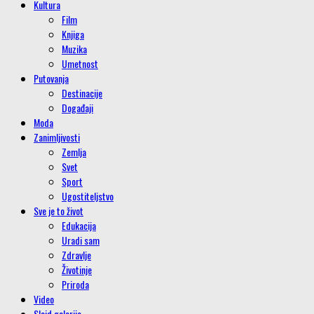
Kultura
Film
Knjiga
Muzika
Umetnost
Putovanja
Destinacije
Događaji
Moda
Zanimljivosti
Zemlja
Svet
Sport
Ugostiteljstvo
Sve je to život
Edukacija
Uradi sam
Zdravlje
Životinje
Priroda
Video
Slajd galerije