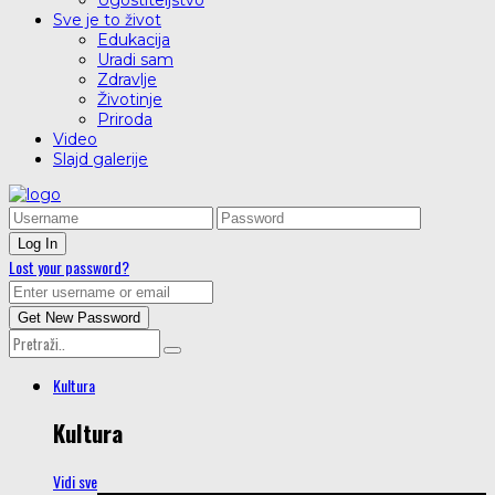
Ugostiteljstvo
Sve je to život
Edukacija
Uradi sam
Zdravlje
Životinje
Priroda
Video
Slajd galerije
Lost your password?
Kultura
Kultura
Vidi sve