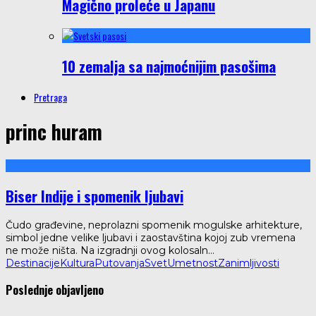
Magično proleće u Japanu
10 zemalja sa najmoćnijim pasošima
Pretraga
princ huram
Biser Indije i spomenik ljubavi
Čudo građevine, neprolazni spomenik mogulske arhitekture,
simbol jedne velike ljubavi i zaostavština kojoj zub vremena
ne može ništa. Na izgradnji ovog kolosaln
...
Destinacije
Kultura
Putovanja
Svet
Umetnost
Zanimljivosti
Poslednje objavljeno