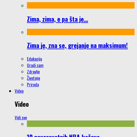
Zima, zima, e pa šta je…
Zima je, zna se, grejanje na maksimum!
Edukacija
Uradi sam
Zdravlje
Životinje
Priroda
Video
Video
Vidi sve
10 neverovatnih NBA koševa