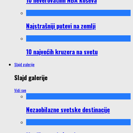
Najstrašniji putevi na zemlji
10 najvećih kruzera na svetu
Slajd galerije
Slajd galerije
Vidi sve
Nezaobilazne svetske destinacije