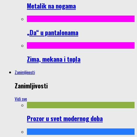
Metalik na nogama
„Da“ u pantalonama
Zima, mekana i topla
Zanimljivosti
Zanimljivosti
Vidi sve
Prozor u svet modernog doba