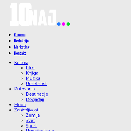
O nama
Redakcija
Marketing
Kontakt
Kultura
Film
Knjiga
Muzika
Umetnost
Putovanja
Destinacije
Događaji
Moda
Zanimljivosti
Zemlja
Svet
Sport