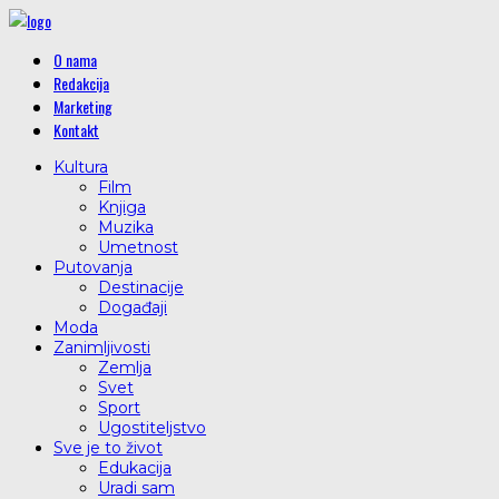
O nama
Redakcija
Marketing
Kontakt
Kultura
Film
Knjiga
Muzika
Umetnost
Putovanja
Destinacije
Događaji
Moda
Zanimljivosti
Zemlja
Svet
Sport
Ugostiteljstvo
Sve je to život
Edukacija
Uradi sam