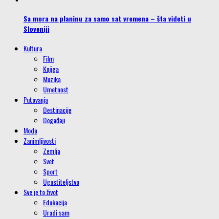
Sa mora na planinu za samo sat vremena – šta videti u
Sloveniji
Kultura
Film
Knjiga
Muzika
Umetnost
Putovanja
Destinacije
Događaji
Moda
Zanimljivosti
Zemlja
Svet
Sport
Ugostiteljstvo
Sve je to život
Edukacija
Uradi sam