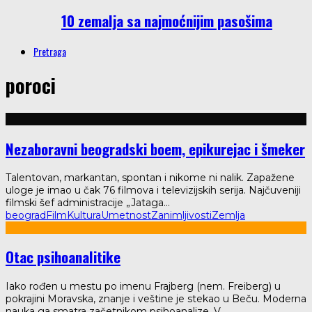
10 zemalja sa najmoćnijim pasošima
Pretraga
poroci
Nezaboravni beogradski boem, epikurejac i šmeker
Talentovan, markantan, spontan i nikome ni nalik. Zapažene
uloge je imao u čak 76 filmova i televizijskih serija. Najčuveniji
filmski šef administracije „Jataga
...
beograd
Film
Kultura
Umetnost
Zanimljivosti
Zemlja
Otac psihoanalitike
Iako rođen u mestu po imenu Frajberg (nem. Freiberg) u
pokrajini Moravska, znanje i veštine je stekao u Beču. Moderna
nauka ga smatra začetnikom psihoanalize. V
...