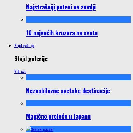
Najstrašniji putevi na zemlji
10 najvećih kruzera na svetu
Slajd galerije
Slajd galerije
Vidi sve
Nezaobilazne svetske destinacije
Magično proleće u Japanu