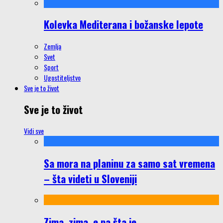
Kolevka Mediterana i božanske lepote
Zemlja
Svet
Sport
Ugostiteljstvo
Sve je to život
Sve je to život
Vidi sve
Sa mora na planinu za samo sat vremena
– šta videti u Sloveniji
Zima, zima, e pa šta je…