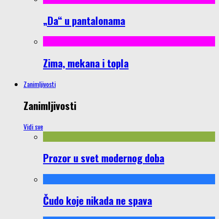
„Da“ u pantalonama
Zima, mekana i topla
Zanimljivosti
Zanimljivosti
Vidi sve
Prozor u svet modernog doba
Čudo koje nikada ne spava