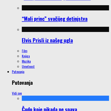
“Mali princ” svačijeg detinjstva
Elvis Prisli iz našeg ugla
Film
Knjiga
Muzika
Umetnost
Putovanja
Putovanja
Vidi sve
Čudo koje nikada ne spava