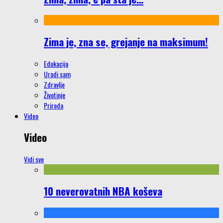
Zima je, zna se, grejanje na maksimum!
Edukacija
Uradi sam
Zdravlje
Životinje
Priroda
Video
Video
Vidi sve
10 neverovatnih NBA koševa