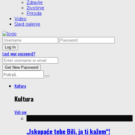
Zdravlje
Životinje
Priroda
Video
Slajd galerije
Lost your password?
Kultura
Kultura
Vidi sve
„Iskopaće tebe Bili, ja ti kažem“!