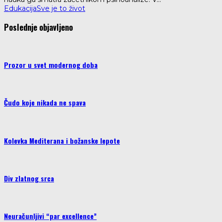
Edukacija
Sve je to život
Poslednje objavljeno
Prozor u svet modernog doba
Čudo koje nikada ne spava
Kolevka Mediterana i božanske lepote
Div zlatnog srca
Neuračunljivi “par excellence”