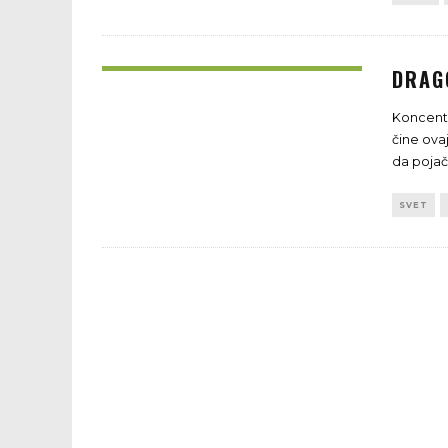
DRAG
Koncentr
čine ova
DIV ZL
da pojač
SVET