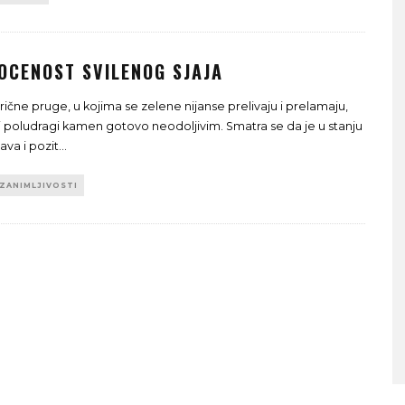
OCENOST SVILENOG SJAJA
ične pruge, u kojima se zelene nijanse prelivaju i prelamaju,
j poludragi kamen gotovo neodoljivim. Smatra se da je u stanju
ATNOG SRCA
ava i pozit
...
ZANIMLJIVOSTI
SA MORA NA PLANINU ZA SAMO S
VREMENA – ŠTA VIDETI U
SLOVENIJI