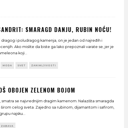
SANDRIT: SMARAGD DANJU, RUBIN NOĆU!
i dragog i poludragog kamenja, on je jedan od najređih i
enijih. Ako mislite da biste ga lako prepoznali varate se, jer je
ameleona koji
...
MODA
SVET
ZANIMLJIVOSTI
OŠ OBOJEN ZELENOM BOJOM
i, smatra se najvrednijim dragim kamenom. Nalazišta smaragda
u širom celog sveta. Zajedno sa rubinom, dijamantom i safirom,
grupu najsku
...
ZABAVA