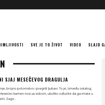
NIMLJIVOSTI
SVE JE TO ŽIVOT
VIDEO
SLAJD G
EN
NI SJAJ MESEČEVOG DRAGULJA
nje, brojno potomstvo i pregršt ljubavi. To je, između ostalog,
Mesečev kamen nosi sa sobom, ukoliko odlučite da ga imate u
izini. Zago
...