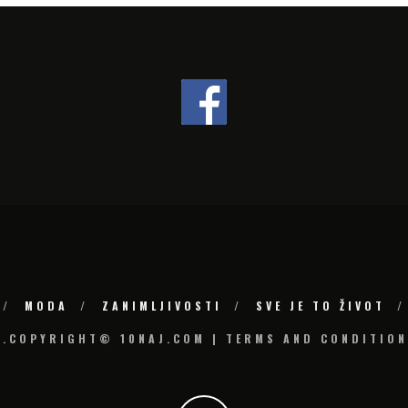
MODA
ZANIMLJIVOSTI
SVE JE TO ŽIVOT
6.COPYRIGHT© 10NAJ.COM | TERMS AND CONDITION