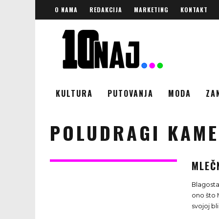
O NAMA
REDAKCIJA
MARKETING
KONTAKT
KULTURA
PUTOVANJA
MODA
ZA
POLUDRAGI KAM
MLEČ
Blagosta
ono što 
svojoj bl