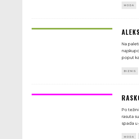
MODA
ALEK
Na palet
najskupoc
poput k
BIZNIS
RASK
Po težin
rasuta s
spada u 
MODA