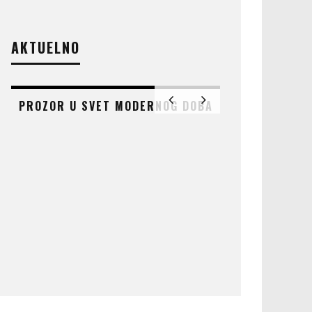
AKTUELNO
PROZOR U SVET MODERNOG DOBA
AT
ČUDO KOJE 