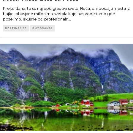
Preko dana, to su najlepši gradovi sveta. Noću, oni postaju mesta iz
bajke, obasjane milionima svetala koje nas vode tamo gde
poželimo. Iskusne oči profesionaln
...
DESTINACIJE
PUTOVANJA