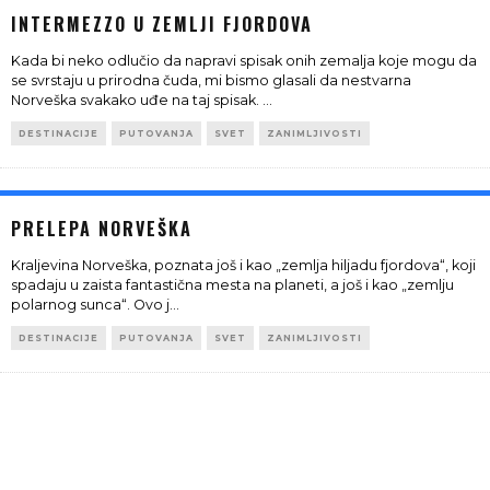
INTERMEZZO U ZEMLJI FJORDOVA
Kada bi neko odlučio da napravi spisak onih zemalja koje mogu da
se svrstaju u prirodna čuda, mi bismo glasali da nestvarna
Norveška svakako uđe na taj spisak.
...
DESTINACIJE
PUTOVANJA
SVET
ZANIMLJIVOSTI
PRELEPA NORVEŠKA
Kraljevina Norveška, poznata još i kao „zemlja hiljadu fjordova“, koji
spadaju u zaista fantastična mesta na planeti, a još i kao „zemlju
polarnog sunca“. Ovo j
...
DESTINACIJE
PUTOVANJA
SVET
ZANIMLJIVOSTI