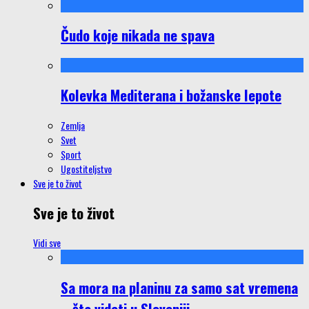
Čudo koje nikada ne spava
Kolevka Mediterana i božanske lepote
Zemlja
Svet
Sport
Ugostiteljstvo
Sve je to život
Sve je to život
Vidi sve
Sa mora na planinu za samo sat vremena
– šta videti u Sloveniji