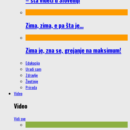
Zima, zima, e pa šta je…
Zima je, zna se, grejanje na maksimum!
Edukacija
Uradi sam
Zdravlje
Životinje
Priroda
Video
Video
Vidi sve