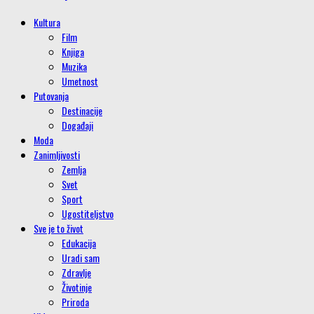
Kultura
Film
Knjiga
Muzika
Umetnost
Putovanja
Destinacije
Događaji
Moda
Zanimljivosti
Zemlja
Svet
Sport
Ugostiteljstvo
Sve je to život
Edukacija
Uradi sam
Zdravlje
Životinje
Priroda