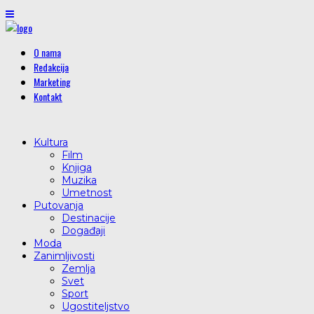
O nama
Redakcija
Marketing
Kontakt
Kultura
Film
Knjiga
Muzika
Umetnost
Putovanja
Destinacije
Događaji
Moda
Zanimljivosti
Zemlja
Svet
Sport
Ugostiteljstvo