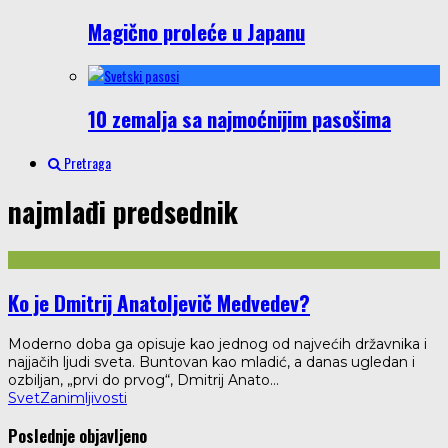
Magično proleće u Japanu
10 zemalja sa najmoćnijim pasošima
Pretraga
najmlađi predsednik
Ko je Dmitrij Anatoljevič Medvedev?
Moderno doba ga opisuje kao jednog od najvećih državnika i
najjačih ljudi sveta. Buntovan kao mladić, a danas ugledan i
ozbiljan, „prvi do prvog“, Dmitrij Anato
...
Svet
Zanimljivosti
Poslednje objavljeno