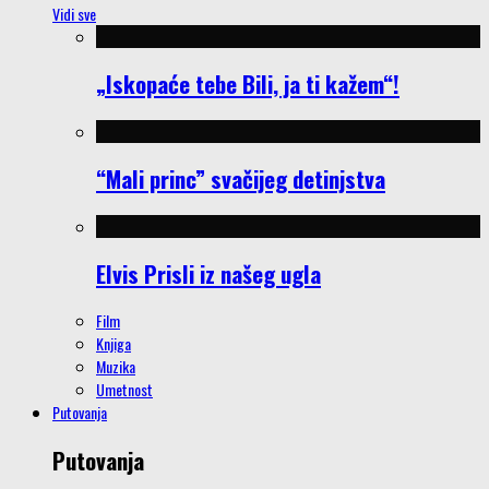
Vidi sve
„Iskopaće tebe Bili, ja ti kažem“!
“Mali princ” svačijeg detinjstva
Elvis Prisli iz našeg ugla
Film
Knjiga
Muzika
Umetnost
Putovanja
Putovanja