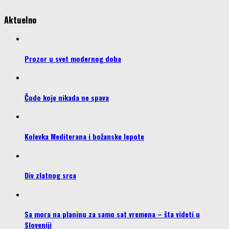
Aktuelno
Prozor u svet modernog doba
Čudo koje nikada ne spava
Kolevka Mediterana i božanske lepote
Div zlatnog srca
Sa mora na planinu za samo sat vremena – šta videti u
Sloveniji