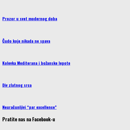
Prozor u svet modernog doba
Čudo koje nikada ne spava
Kolevka Mediterana i božanske lepote
Div zlatnog srca
Neuračunljivi “par excellence”
Pratite nas na Facebook-u