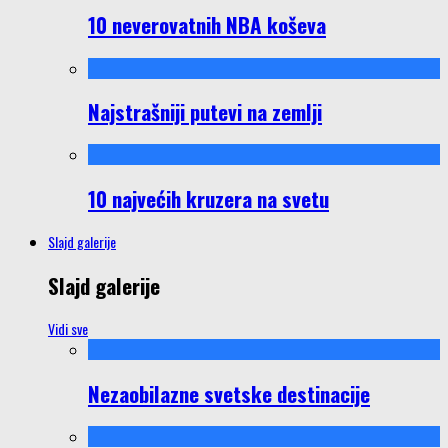
10 neverovatnih NBA koševa
Najstrašniji putevi na zemlji
10 najvećih kruzera na svetu
Slajd galerije
Slajd galerije
Vidi sve
Nezaobilazne svetske destinacije