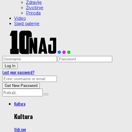
Zdravlje
Životinje
Priroda
Video
Slajd galerije
Lost your password?
Kultura
Kultura
Vidi sve