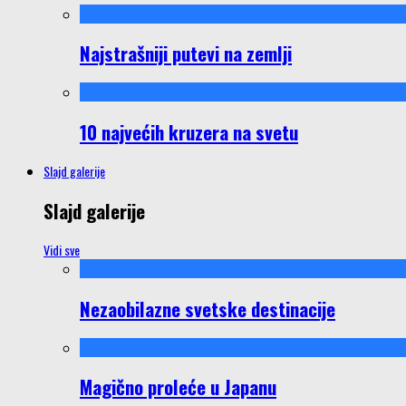
Najstrašniji putevi na zemlji
10 najvećih kruzera na svetu
Slajd galerije
Slajd galerije
Vidi sve
Nezaobilazne svetske destinacije
Magično proleće u Japanu