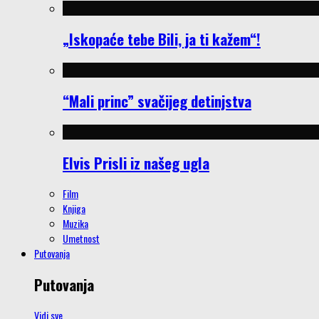
„Iskopaće tebe Bili, ja ti kažem“!
“Mali princ” svačijeg detinjstva
Elvis Prisli iz našeg ugla
Film
Knjiga
Muzika
Umetnost
Putovanja
Putovanja
Vidi sve