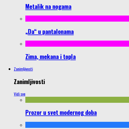
Metalik na nogama
„Da“ u pantalonama
Zima, mekana i topla
Zanimljivosti
Zanimljivosti
Vidi sve
Prozor u svet modernog doba