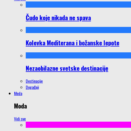
Čudo koje nikada ne spava
Kolevka Mediterana i božanske lepote
Nezaobilazne svetske destinacije
Destinacije
Događaji
Moda
Moda
Vidi sve