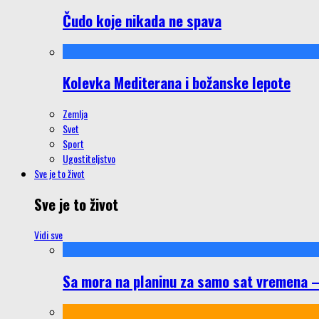
Čudo koje nikada ne spava
Kolevka Mediterana i božanske lepote
Zemlja
Svet
Sport
Ugostiteljstvo
Sve je to život
Sve je to život
Vidi sve
Sa mora na planinu za samo sat vremena – š