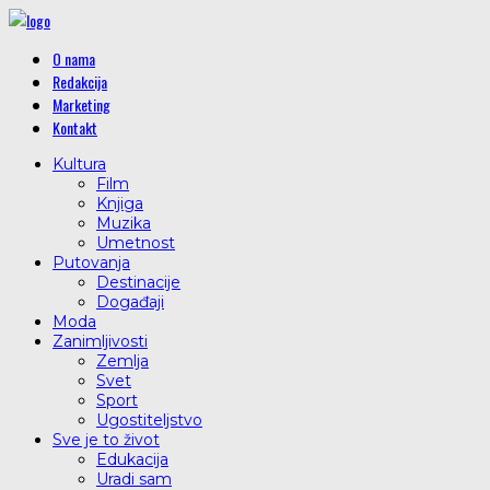
O nama
Redakcija
Marketing
Kontakt
Kultura
Film
Knjiga
Muzika
Umetnost
Putovanja
Destinacije
Događaji
Moda
Zanimljivosti
Zemlja
Svet
Sport
Ugostiteljstvo
Sve je to život
Edukacija
Uradi sam