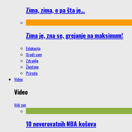
Zima, zima, e pa šta je…
Zima je, zna se, grejanje na maksimum!
Edukacija
Uradi sam
Zdravlje
Životinje
Priroda
Video
Video
Vidi sve
10 neverovatnih NBA koševa