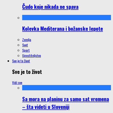
Čudo koje nikada ne spava
Kolevka Mediterana i božanske lepote
Zemlja
Svet
Sport
Ugostiteljstvo
Sve je to život
Sve je to život
Vidi sve
Sa mora na planinu za samo sat vremena
– šta videti u Sloveniji