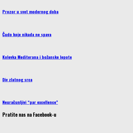
Prozor u svet modernog doba
Čudo koje nikada ne spava
Kolevka Mediterana i božanske lepote
Div zlatnog srca
Neuračunljivi “par excellence”
Pratite nas na Facebook-u