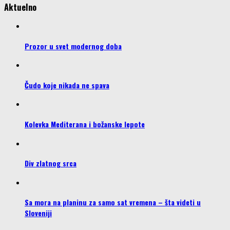
Aktuelno
Prozor u svet modernog doba
Čudo koje nikada ne spava
Kolevka Mediterana i božanske lepote
Div zlatnog srca
Sa mora na planinu za samo sat vremena – šta videti u
Sloveniji