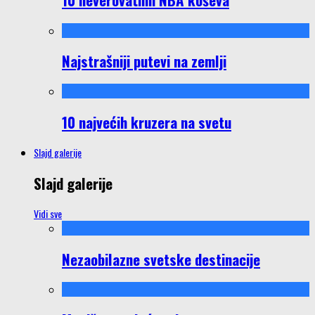
Najstrašniji putevi na zemlji
10 najvećih kruzera na svetu
Slajd galerije
Slajd galerije
Vidi sve
Nezaobilazne svetske destinacije