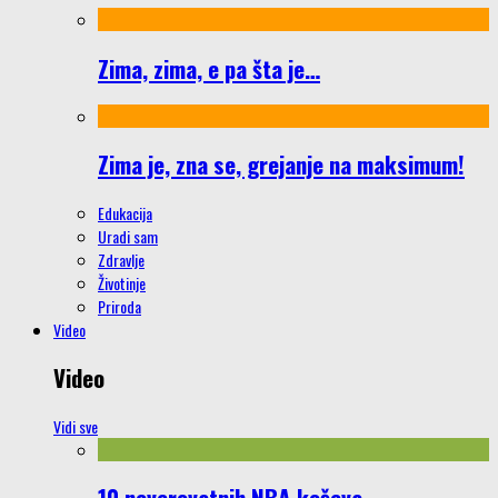
Zima, zima, e pa šta je…
Zima je, zna se, grejanje na maksimum!
Edukacija
Uradi sam
Zdravlje
Životinje
Priroda
Video
Video
Vidi sve
10 neverovatnih NBA koševa