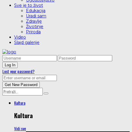
Ugostiteljstvo
Sve je to život
Edukacija
Uradi sam
Zdravlje
Životinje
Priroda
Video
Slajd galerije
Lost your password?
Kultura
Kultura
Vidi sve