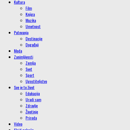
Kultura
Film
Knjiga
Muzika
Umetnost
Putovanja
Destinacije
Događaji
Moda
Zanimljivosti
Zemlja
Svet
Sport
Ugostiteljstvo
Sve je to život
Edukacija
Uradi sam
Zdravlje
Životinje
Priroda
Video
Slajd galerije