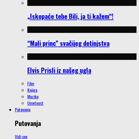
„Iskopaće tebe Bili, ja ti kažem“!
“Mali princ” svačijeg detinjstva
Elvis Prisli iz našeg ugla
Film
Knjiga
Muzika
Umetnost
Putovanja
Putovanja
Vidi sve