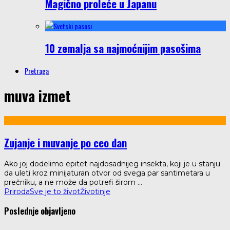
Magično proleće u Japanu
10 zemalja sa najmoćnijim pasošima
Pretraga
muva izmet
Zujanje i muvanje po ceo dan
Ako joj dodelimo epitet najdosadnijeg insekta, koji je u stanju
da uleti kroz minijaturan otvor od svega par santimetara u
prečniku, a ne može da potrefi širom
...
Priroda
Sve je to život
Životinje
Poslednje objavljeno