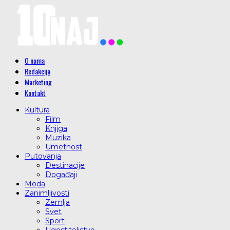
O nama
Redakcija
Marketing
Kontakt
Kultura
Film
Knjiga
Muzika
Umetnost
Putovanja
Destinacije
Događaji
Moda
Zanimljivosti
Zemlja
Svet
Sport