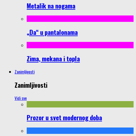
Metalik na nogama
„Da“ u pantalonama
Zima, mekana i topla
Zanimljivosti
Zanimljivosti
Vidi sve
Prozor u svet modernog doba