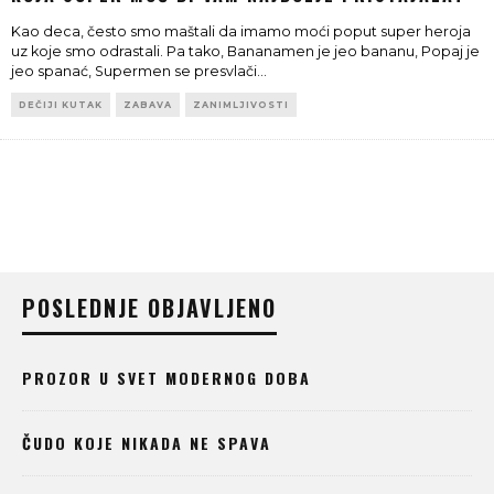
Kao deca, često smo maštali da imamo moći poput super heroja
uz koje smo odrastali. Pa tako, Bananamen je jeo bananu, Popaj je
jeo spanać, Supermen se presvlači
...
DEČIJI KUTAK
ZABAVA
ZANIMLJIVOSTI
POSLEDNJE OBJAVLJENO
PROZOR U SVET MODERNOG DOBA
ČUDO KOJE NIKADA NE SPAVA