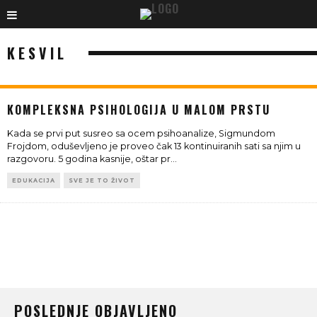
KESVIL
KOMPLEKSNA PSIHOLOGIJA U MALOM PRSTU
Kada se prvi put susreo sa ocem psihoanalize, Sigmundom
Frojdom, oduševljeno je proveo čak 13 kontinuiranih sati sa njim u
razgovoru. 5 godina kasnije, oštar pr
...
EDUKACIJA
SVE JE TO ŽIVOT
POSLEDNJE OBJAVLJENO