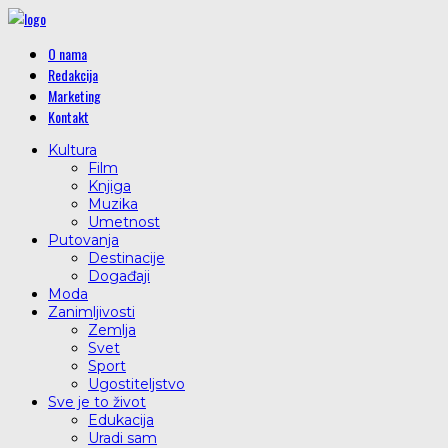
O nama
Redakcija
Marketing
Kontakt
Kultura
Film
Knjiga
Muzika
Umetnost
Putovanja
Destinacije
Događaji
Moda
Zanimljivosti
Zemlja
Svet
Sport
Ugostiteljstvo
Sve je to život
Edukacija
Uradi sam