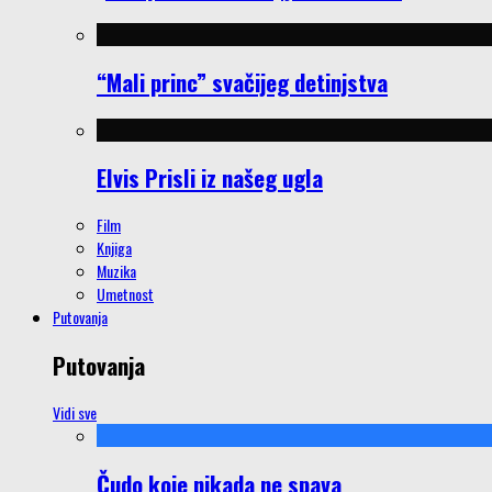
“Mali princ” svačijeg detinjstva
Elvis Prisli iz našeg ugla
Film
Knjiga
Muzika
Umetnost
Putovanja
Putovanja
Vidi sve
Čudo koje nikada ne spava