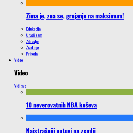
Zima je, zna se, grejanje na maksimum!
Edukacija
Uradi sam
Zdravlje
Životinje
Priroda
Video
Video
Vidi sve
10 neverovatnih NBA koševa
Najstrašniji putevi na zemlji