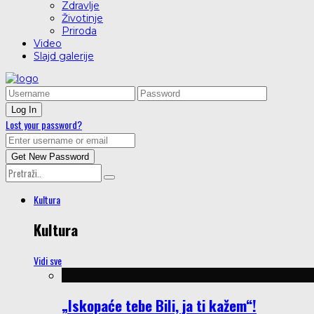
Zdravlje
Životinje
Priroda
Video
Slajd galerije
Lost your password?
Kultura
Kultura
Vidi sve
„Iskopaće tebe Bili, ja ti kažem“!