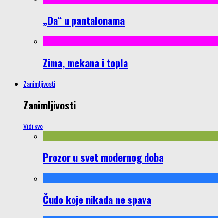
„Da“ u pantalonama
Zima, mekana i topla
Zanimljivosti
Zanimljivosti
Vidi sve
Prozor u svet modernog doba
Čudo koje nikada ne spava