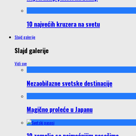
10 najvećih kruzera na svetu
Slajd galerije
Slajd galerije
Vidi sve
Nezaobilazne svetske destinacije
Magično proleće u Japanu
10 zemalja sa najmoćnijim pasošima