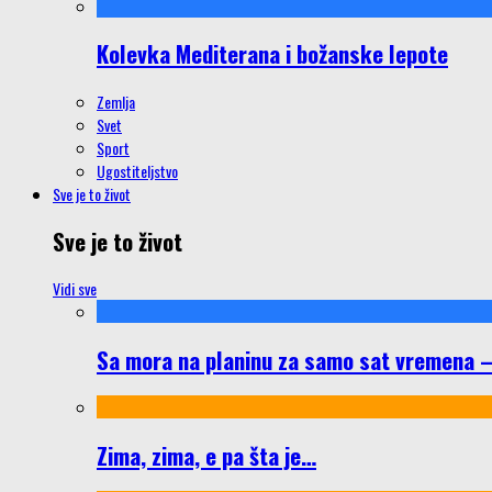
Kolevka Mediterana i božanske lepote
Zemlja
Svet
Sport
Ugostiteljstvo
Sve je to život
Sve je to život
Vidi sve
Sa mora na planinu za samo sat vremena – š
Zima, zima, e pa šta je…