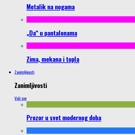
Metalik na nogama
„Da“ u pantalonama
Zima, mekana i topla
Zanimljivosti
Zanimljivosti
Vidi sve
Prozor u svet modernog doba