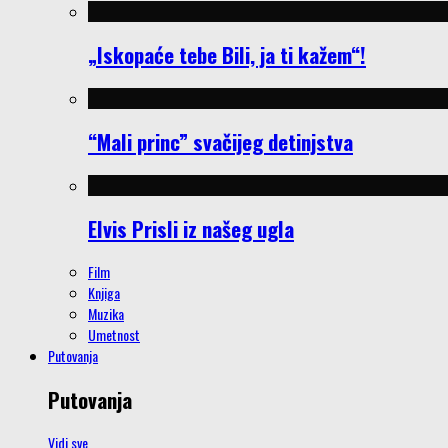
„Iskopaće tebe Bili, ja ti kažem“!
“Mali princ” svačijeg detinjstva
Elvis Prisli iz našeg ugla
Film
Knjiga
Muzika
Umetnost
Putovanja
Putovanja
Vidi sve