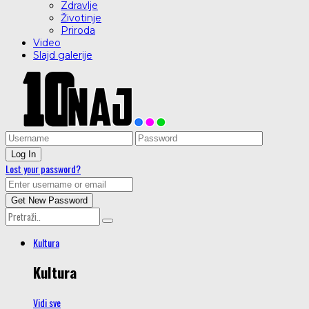
Zdravlje
Životinje
Priroda
Video
Slajd galerije
Lost your password?
Kultura
Kultura
Vidi sve