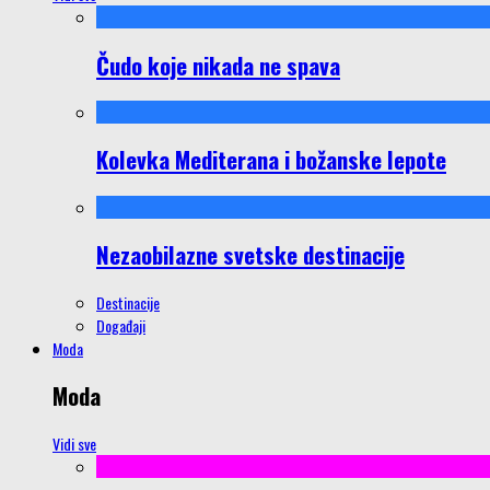
Čudo koje nikada ne spava
Kolevka Mediterana i božanske lepote
Nezaobilazne svetske destinacije
Destinacije
Događaji
Moda
Moda
Vidi sve