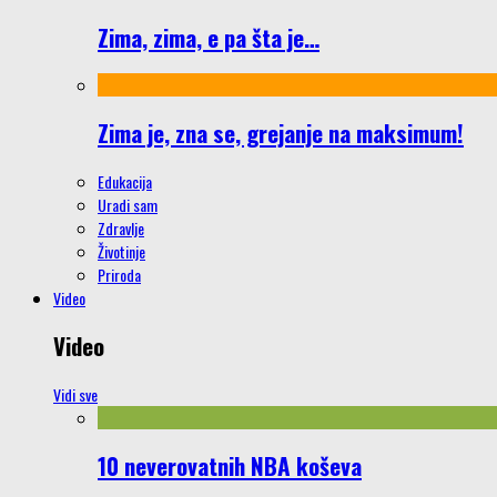
Zima, zima, e pa šta je…
Zima je, zna se, grejanje na maksimum!
Edukacija
Uradi sam
Zdravlje
Životinje
Priroda
Video
Video
Vidi sve
10 neverovatnih NBA koševa