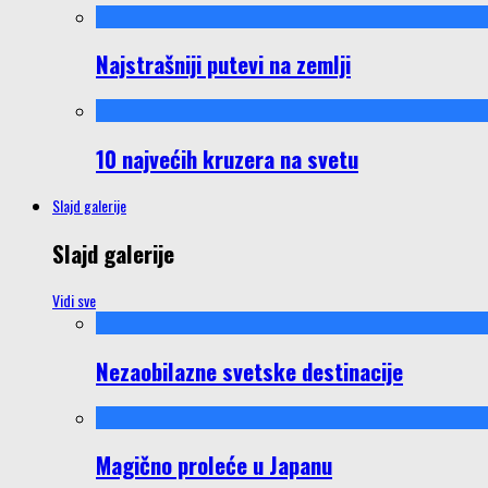
Najstrašniji putevi na zemlji
10 najvećih kruzera na svetu
Slajd galerije
Slajd galerije
Vidi sve
Nezaobilazne svetske destinacije
Magično proleće u Japanu