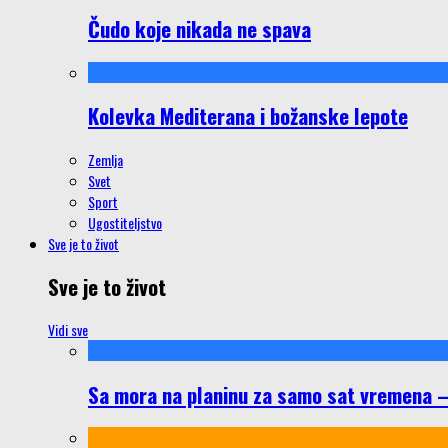
Čudo koje nikada ne spava
Kolevka Mediterana i božanske lepote
Zemlja
Svet
Sport
Ugostiteljstvo
Sve je to život
Sve je to život
Vidi sve
Sa mora na planinu za samo sat vremena – š