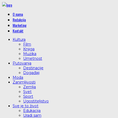
O nama
Redakcija
Marketing
Kontakt
Kultura
Film
Knjiga
Muzika
Umetnost
Putovanja
Destinacije
Događaji
Moda
Zanimljivosti
Zemlja
Svet
Sport
Ugostiteljstvo
Sve je to život
Edukacija
Uradi sam