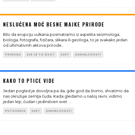
NESLUĆENA MOĆ BESNE MAJKE PRIRODE
Bilo da erupciju vulkana posmatramo iz aspekta seizmologa,
biologa, fotografa, fizičara, slikara ili geologa, to je svakako jedan
od ultimativnih aktova prirode
...
PRIRODA
SVE JE TO ŽIVOT
SVET
ZANIMLJIVOSTI
KAKO TO PTICE VIDE
Jedan pogled je dovoljna pa da, gde god da živimo, shvatimo da
nas okružuje zemlja čuda. Kada gledamo u našoj ravni, vidimo
jedan lep, čudan i jedinstven svet.
...
PUTOVANJA
SVET
ZANIMLJIVOSTI