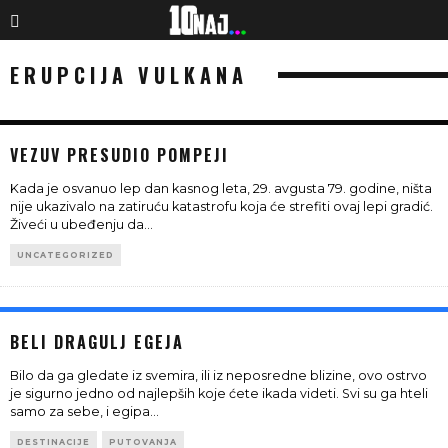
ERUPCIJA VULKANA
VEZUV PRESUDIO POMPEJI
Kada je osvanuo lep dan kasnog leta, 29. avgusta 79. godine, ništa
nije ukazivalo na zatiruću katastrofu koja će strefiti ovaj lepi gradić.
Živeći u ubeđenju da
...
UNCATEGORIZED
BELI DRAGULJ EGEJA
Bilo da ga gledate iz svemira, ili iz neposredne blizine, ovo ostrvo
je sigurno jedno od najlepših koje ćete ikada videti. Svi su ga hteli
samo za sebe, i egipa
...
DESTINACIJE
PUTOVANJA