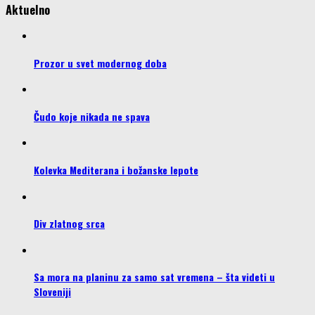
Aktuelno
Prozor u svet modernog doba
Čudo koje nikada ne spava
Kolevka Mediterana i božanske lepote
Div zlatnog srca
Sa mora na planinu za samo sat vremena – šta videti u
Sloveniji