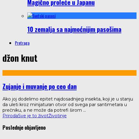
Magično proleće u Japanu
10 zemalja sa najmoćnijim pasošima
Pretraga
džon knut
Zujanje i muvanje po ceo dan
Ako joj dodelimo epitet najdosadnijeg insekta, koji je u stanju
da uleti kroz minijaturan otvor od svega par santimetara u
prečniku, a ne može da potrefi širom
...
Priroda
Sve je to život
Životinje
Poslednje objavljeno