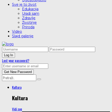
Ugostiteljstvo
Sve je to život
Edukacija
Uradi sam
Zdravlje
Životinje
Priroda
Video
Slajd galerije
Lost your password?
Kultura
Kultura
Vidi sve