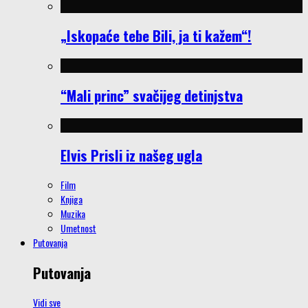
„Iskopaće tebe Bili, ja ti kažem“!
“Mali princ” svačijeg detinjstva
Elvis Prisli iz našeg ugla
Film
Knjiga
Muzika
Umetnost
Putovanja
Putovanja
Vidi sve