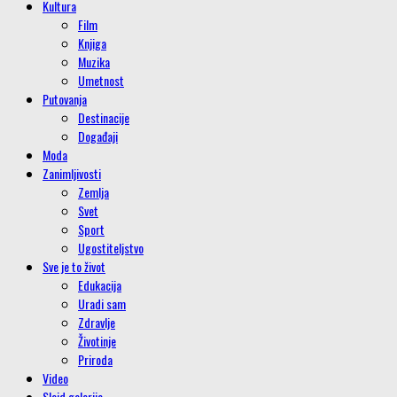
Kultura
Film
Knjiga
Muzika
Umetnost
Putovanja
Destinacije
Događaji
Moda
Zanimljivosti
Zemlja
Svet
Sport
Ugostiteljstvo
Sve je to život
Edukacija
Uradi sam
Zdravlje
Životinje
Priroda
Video
Slajd galerije