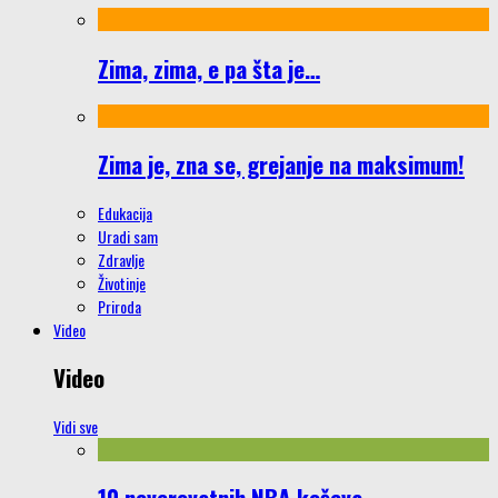
Zima, zima, e pa šta je…
Zima je, zna se, grejanje na maksimum!
Edukacija
Uradi sam
Zdravlje
Životinje
Priroda
Video
Video
Vidi sve
10 neverovatnih NBA koševa