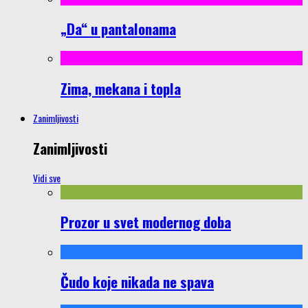
„Da“ u pantalonama
Zima, mekana i topla
Zanimljivosti
Zanimljivosti
Vidi sve
Prozor u svet modernog doba
Čudo koje nikada ne spava