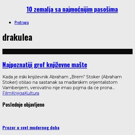
10 zemalja sa najmoćnijim pasošima
Pretraga
drakulea
Najpoznatiji grof književne mašte
Kada je irski književnik Abraham „Brem“ Stoker (Abraham
Stoker) otišao na sastanak sa mađarskim orijentalistom
Vamberijem, verovatno nije imao pojma da će prona
...
Film
Knjiga
Kultura
Poslednje objavljeno
Prozor u svet modernog doba