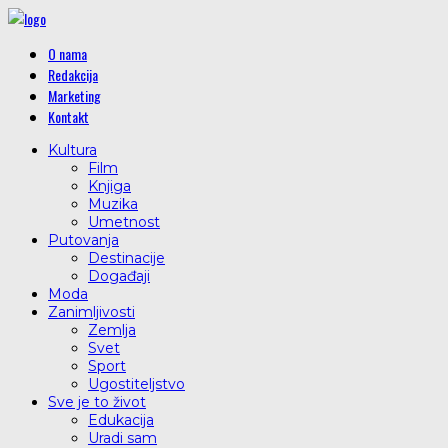
O nama
Redakcija
Marketing
Kontakt
Kultura
Film
Knjiga
Muzika
Umetnost
Putovanja
Destinacije
Događaji
Moda
Zanimljivosti
Zemlja
Svet
Sport
Ugostiteljstvo
Sve je to život
Edukacija
Uradi sam