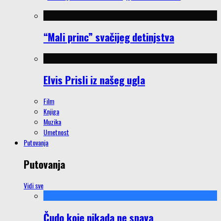
“Mali princ” svačijeg detinjstva
Elvis Prisli iz našeg ugla
Film
Knjiga
Muzika
Umetnost
Putovanja
Putovanja
Vidi sve
Čudo koje nikada ne spava