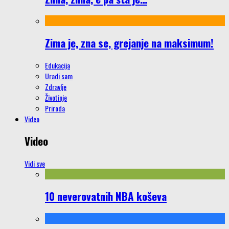
Zima je, zna se, grejanje na maksimum!
Edukacija
Uradi sam
Zdravlje
Životinje
Priroda
Video
Video
Vidi sve
10 neverovatnih NBA koševa