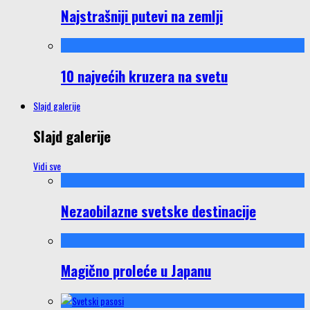
Najstrašniji putevi na zemlji
10 najvećih kruzera na svetu
Slajd galerije
Slajd galerije
Vidi sve
Nezaobilazne svetske destinacije
Magično proleće u Japanu