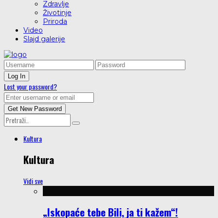
Zdravlje
Životinje
Priroda
Video
Slajd galerije
Lost your password?
Kultura
Kultura
Vidi sve
„Iskopaće tebe Bili, ja ti kažem“!