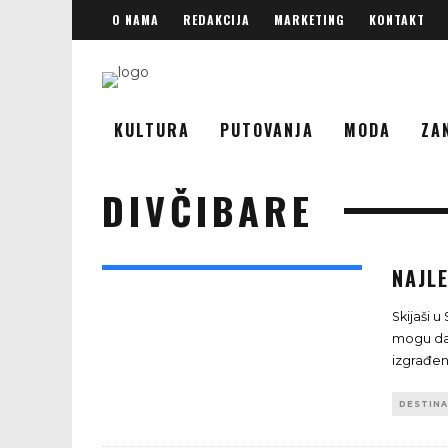
O NAMA
REDAKCIJA
MARKETING
KONTAKT
KULTURA
PUTOVANJA
MODA
ZA
DIVČIBARE
NAJLE
Skijaši 
mogu da 
izgrađena
DESTINA