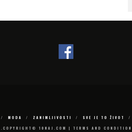
SLOVENIJI
MODA
ZANIMLJIVOSTI
SVE JE TO ŽIVOT
6.COPYRIGHT© 10NAJ.COM | TERMS AND CONDITION