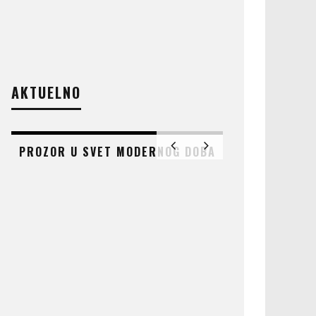
AKTUELNO
PROZOR U SVET MODERNOG DOBA
AT
ČUDO KOJE 