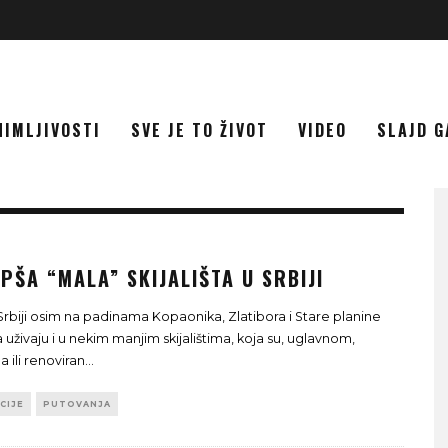
NIMLJIVOSTI
SVE JE TO ŽIVOT
VIDEO
SLAJD G
PŠA “MALA” SKIJALIŠTA U SRBIJI
u Srbiji osim na padinama Kopaonika, Zlatibora i Stare planine
uživaju i u nekim manjim skijalištima, koja su, uglavnom,
 ili renoviran
...
CIJE
PUTOVANJA