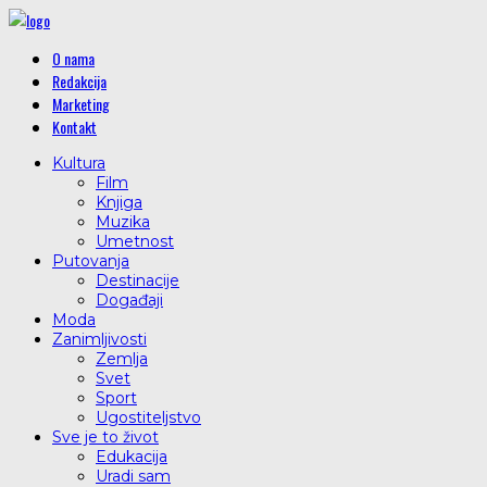
O nama
Redakcija
Marketing
Kontakt
Kultura
Film
Knjiga
Muzika
Umetnost
Putovanja
Destinacije
Događaji
Moda
Zanimljivosti
Zemlja
Svet
Sport
Ugostiteljstvo
Sve je to život
Edukacija
Uradi sam