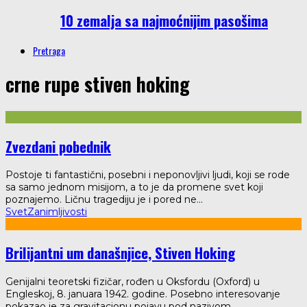
10 zemalja sa najmoćnijim pasošima
Pretraga
crne rupe stiven hoking
Zvezdani pobednik
Postoje ti fantastični, posebni i neponovljivi ljudi, koji se rode
sa samo jednom misijom, a to je da promene svet koji
poznajemo. Ličnu tragediju je i pored ne
...
Svet
Zanimljivosti
Brilijantni um današnjice, Stiven Hoking
Genijalni teoretski fizičar, rođen u Oksfordu (Oxford) u
Engleskoj, 8. januara 1942. godine. Posebno interesovanje
pokazao je za gravitacionu pojavu pod nazivom
...