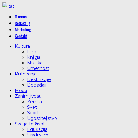
O nama
Redakcija
Marketing
Kontakt
Kultura
Film
Knjiga
Muzika
Umetnost
Putovanja
Destinacije
Događaji
Moda
Zanimljivosti
Zemlja
Svet
Sport
Ugostiteljstvo
Sve je to život
Edukacija
Uradi sam