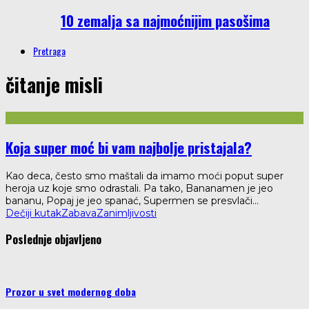
10 zemalja sa najmoćnijim pasošima
Pretraga
čitanje misli
Koja super moć bi vam najbolje pristajala?
Kao deca, često smo maštali da imamo moći poput super
heroja uz koje smo odrastali. Pa tako, Bananamen je jeo
bananu, Popaj je jeo spanać, Supermen se presvlači
...
Dečiji kutak
Zabava
Zanimljivosti
Poslednje objavljeno
Prozor u svet modernog doba