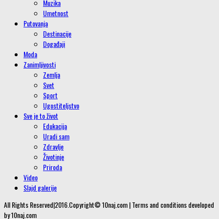
Muzika
Umetnost
Putovanja
Destinacije
Događaji
Moda
Zanimljivosti
Zemlja
Svet
Sport
Ugostiteljstvo
Sve je to život
Edukacija
Uradi sam
Zdravlje
Životinje
Priroda
Video
Slajd galerije
All Rights Reserved|2016.Copyright© 10naj.com | Terms and conditions developed
by 10naj.com