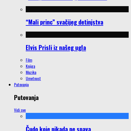
“Mali princ” svačijeg detinjstva
Elvis Prisli iz našeg ugla
Film
Knjiga
Muzika
Umetnost
Putovanja
Putovanja
Vidi sve
Čudo koje nikada ne spava