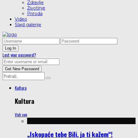
Zdravlje
Životinje
Priroda
Video
Slajd galerije
Lost your password?
Kultura
Kultura
Vidi sve
„Iskopaće tebe Bili, ja ti kažem“!