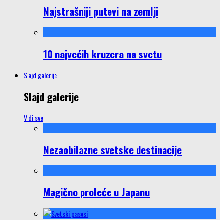
Najstrašniji putevi na zemlji
10 najvećih kruzera na svetu
Slajd galerije
Slajd galerije
Vidi sve
Nezaobilazne svetske destinacije
Magično proleće u Japanu