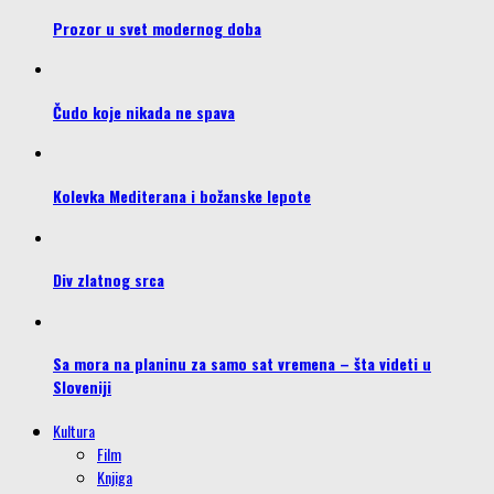
Prozor u svet modernog doba
Čudo koje nikada ne spava
Kolevka Mediterana i božanske lepote
Div zlatnog srca
Sa mora na planinu za samo sat vremena – šta videti u
Sloveniji
Kultura
Film
Knjiga