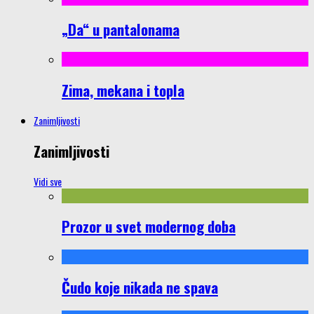
„Da“ u pantalonama
Zima, mekana i topla
Zanimljivosti
Zanimljivosti
Vidi sve
Prozor u svet modernog doba
Čudo koje nikada ne spava