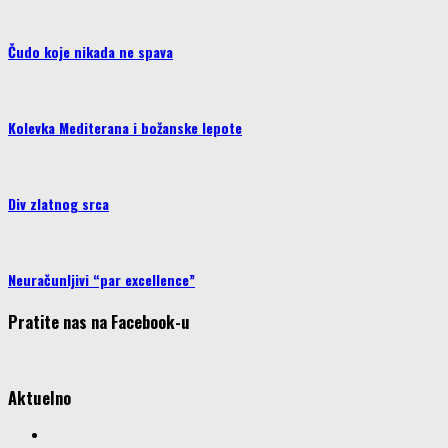
Čudo koje nikada ne spava
Kolevka Mediterana i božanske lepote
Div zlatnog srca
Neuračunljivi “par excellence”
Pratite nas na Facebook-u
Aktuelno