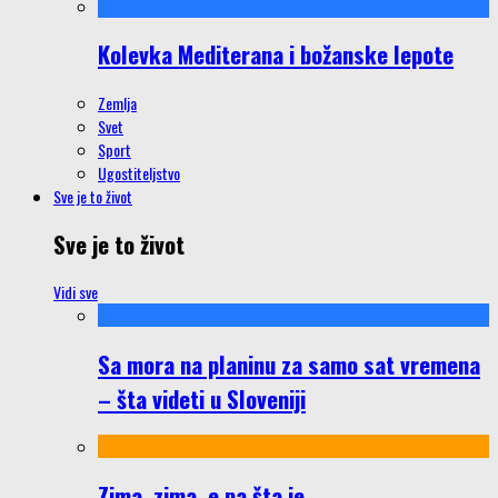
Kolevka Mediterana i božanske lepote
Zemlja
Svet
Sport
Ugostiteljstvo
Sve je to život
Sve je to život
Vidi sve
Sa mora na planinu za samo sat vremena
– šta videti u Sloveniji
Zima, zima, e pa šta je…