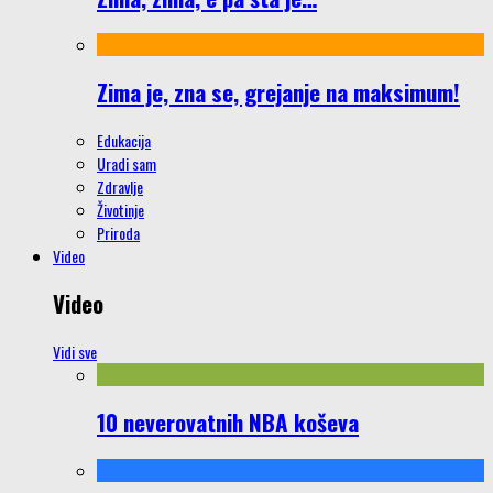
Zima je, zna se, grejanje na maksimum!
Edukacija
Uradi sam
Zdravlje
Životinje
Priroda
Video
Video
Vidi sve
10 neverovatnih NBA koševa