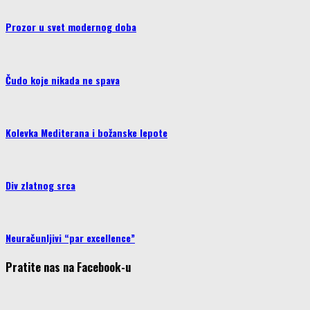
Prozor u svet modernog doba
Čudo koje nikada ne spava
Kolevka Mediterana i božanske lepote
Div zlatnog srca
Neuračunljivi “par excellence”
Pratite nas na Facebook-u