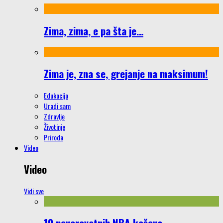
Zima, zima, e pa šta je…
Zima je, zna se, grejanje na maksimum!
Edukacija
Uradi sam
Zdravlje
Životinje
Priroda
Video
Video
Vidi sve
10 neverovatnih NBA koševa