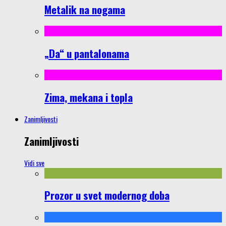
Metalik na nogama
„Da“ u pantalonama
Zima, mekana i topla
Zanimljivosti
Zanimljivosti
Vidi sve
Prozor u svet modernog doba