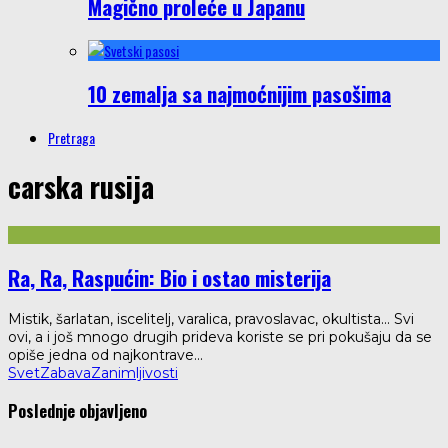
Magično proleće u Japanu
10 zemalja sa najmoćnijim pasošima
Pretraga
carska rusija
Ra, Ra, Raspućin: Bio i ostao misterija
Mistik, šarlatan, iscelitelj, varalica, pravoslavac, okultista... Svi
ovi, a i još mnogo drugih prideva koriste se pri pokušaju da se
opiše jedna od najkontrave
...
Svet
Zabava
Zanimljivosti
Poslednje objavljeno