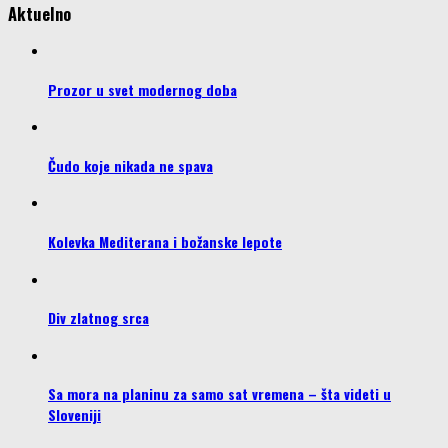
Aktuelno
Prozor u svet modernog doba
Čudo koje nikada ne spava
Kolevka Mediterana i božanske lepote
Div zlatnog srca
Sa mora na planinu za samo sat vremena – šta videti u
Sloveniji