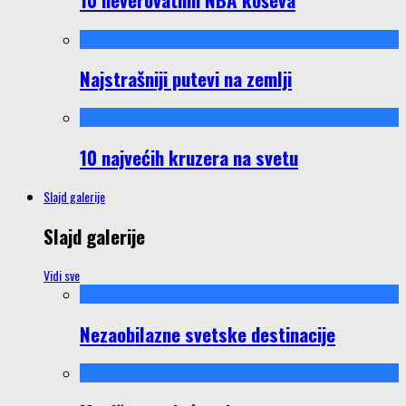
Najstrašniji putevi na zemlji
10 najvećih kruzera na svetu
Slajd galerije
Slajd galerije
Vidi sve
Nezaobilazne svetske destinacije