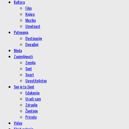
Kultura
Film
Knjiga
Muzika
Umetnost
Putovanja
Destinacije
Događaji
Moda
Zanimljivosti
Zemlja
Svet
Sport
Ugostiteljstvo
Sve je to život
Edukacija
Uradi sam
Zdravlje
Životinje
Priroda
Video
Slajd galerije