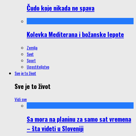
Čudo koje nikada ne spava
Kolevka Mediterana i božanske lepote
Zemlja
Svet
Sport
Ugostiteljstvo
Sve je to život
Sve je to život
Vidi sve
Sa mora na planinu za samo sat vremena
– šta videti u Sloveniji