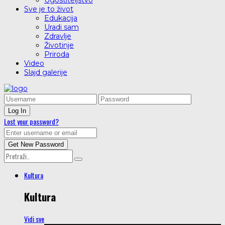
Ugostiteljstvo
Sve je to život
Edukacija
Uradi sam
Zdravlje
Životinje
Priroda
Video
Slajd galerije
Lost your password?
Kultura
Kultura
Vidi sve