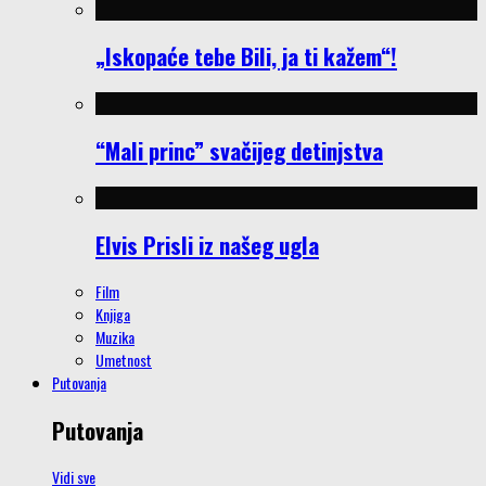
„Iskopaće tebe Bili, ja ti kažem“!
“Mali princ” svačijeg detinjstva
Elvis Prisli iz našeg ugla
Film
Knjiga
Muzika
Umetnost
Putovanja
Putovanja
Vidi sve