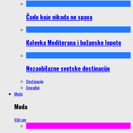
Čudo koje nikada ne spava
Kolevka Mediterana i božanske lepote
Nezaobilazne svetske destinacije
Destinacije
Događaji
Moda
Moda
Vidi sve