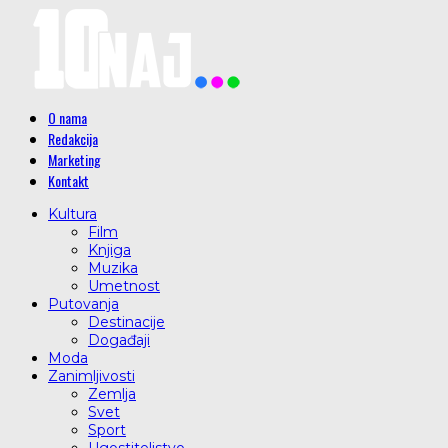
O nama
Redakcija
Marketing
Kontakt
Kultura
Film
Knjiga
Muzika
Umetnost
Putovanja
Destinacije
Događaji
Moda
Zanimljivosti
Zemlja
Svet
Sport