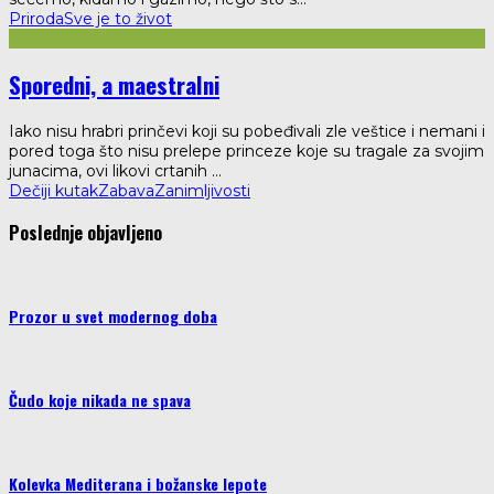
Priroda
Sve je to život
Sporedni, a maestralni
Iako nisu hrabri prinčevi koji su pobeđivali zle veštice i nemani i
pored toga što nisu prelepe princeze koje su tragale za svojim
junacima, ovi likovi crtanih
...
Dečiji kutak
Zabava
Zanimljivosti
Poslednje objavljeno
Prozor u svet modernog doba
Čudo koje nikada ne spava
Kolevka Mediterana i božanske lepote