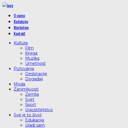
O nama
Redakcija
Marketing
Kontakt
Kultura
Film
Knjiga
Muzika
Umetnost
Putovanja
Destinacije
Događaji
Moda
Zanimljivosti
Zemlja
Svet
Sport
Ugostiteljstvo
Sve je to život
Edukacija
Uradi sam