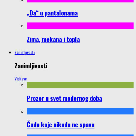
„Da“ u pantalonama
Zima, mekana i topla
Zanimljivosti
Zanimljivosti
Vidi sve
Prozor u svet modernog doba
Čudo koje nikada ne spava