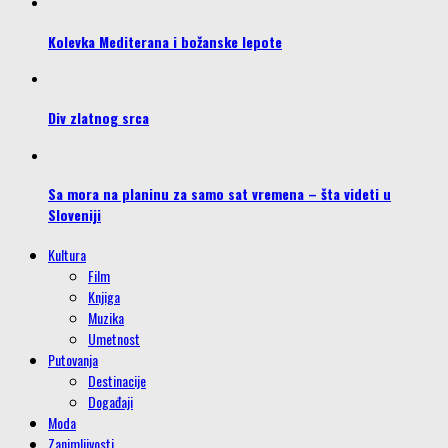
Kolevka Mediterana i božanske lepote
Div zlatnog srca
Sa mora na planinu za samo sat vremena – šta videti u
Sloveniji
Kultura
Film
Knjiga
Muzika
Umetnost
Putovanja
Destinacije
Događaji
Moda
Zanimljivosti