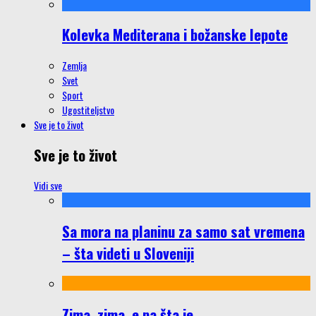
Kolevka Mediterana i božanske lepote
Zemlja
Svet
Sport
Ugostiteljstvo
Sve je to život
Sve je to život
Vidi sve
Sa mora na planinu za samo sat vremena
– šta videti u Sloveniji
Zima, zima, e pa šta je…