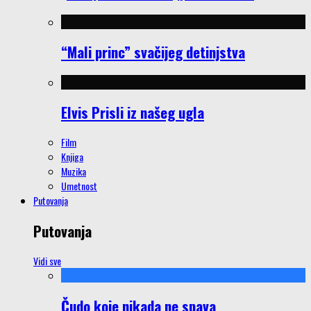
“Mali princ” svačijeg detinjstva
Elvis Prisli iz našeg ugla
Film
Knjiga
Muzika
Umetnost
Putovanja
Putovanja
Vidi sve
Čudo koje nikada ne spava