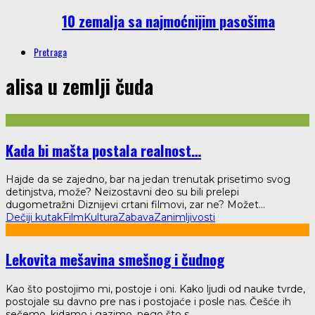
10 zemalja sa najmoćnijim pasošima
Pretraga
alisa u zemlji čuda
Kada bi mašta postala realnost…
Hajde da se zajedno, bar na jedan trenutak prisetimo svog
detinjstva, može? Neizostavni deo su bili prelepi
dugometražni Diznijevi crtani filmovi, zar ne? Možet
...
Dečiji kutak
Film
Kultura
Zabava
Zanimljivosti
Lekovita mešavina smešnog i čudnog
Kao što postojimo mi, postoje i oni. Kako ljudi od nauke tvrde,
postojale su davno pre nas i postojaće i posle nas. Češće ih
sečemo, kidamo i gazimo, nego što s
...