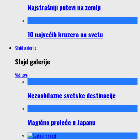
Najstrašniji putevi na zemlji
10 najvećih kruzera na svetu
Slajd galerije
Slajd galerije
Vidi sve
Nezaobilazne svetske destinacije
Magično proleće u Japanu