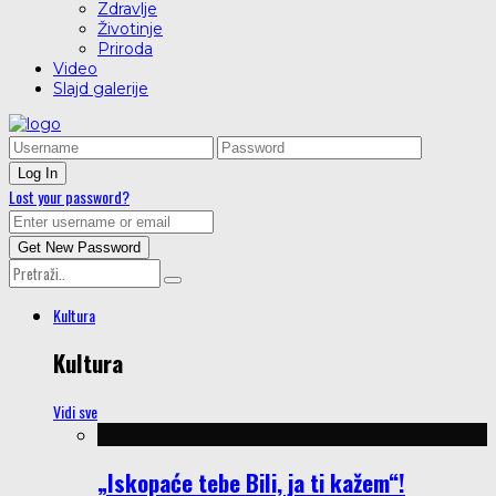
Zdravlje
Životinje
Priroda
Video
Slajd galerije
Lost your password?
Kultura
Kultura
Vidi sve
„Iskopaće tebe Bili, ja ti kažem“!