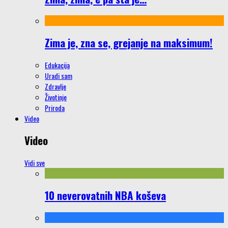
Zima je, zna se, grejanje na maksimum!
Edukacija
Uradi sam
Zdravlje
Životinje
Priroda
Video
Video
Vidi sve
10 neverovatnih NBA koševa