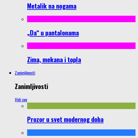
Metalik na nogama
„Da“ u pantalonama
Zima, mekana i topla
Zanimljivosti
Zanimljivosti
Vidi sve
Prozor u svet modernog doba