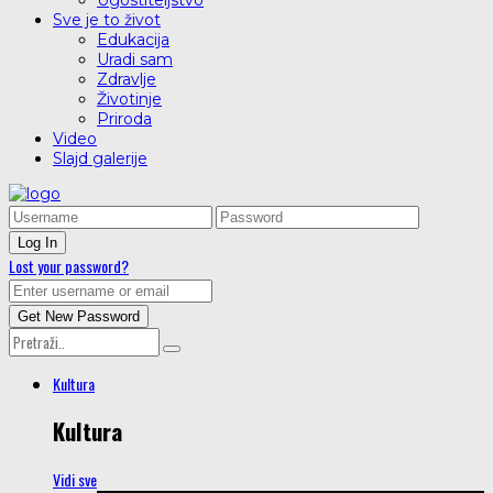
Ugostiteljstvo
Sve je to život
Edukacija
Uradi sam
Zdravlje
Životinje
Priroda
Video
Slajd galerije
Lost your password?
Kultura
Kultura
Vidi sve