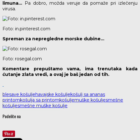
limuna…
Pa dobro, možda veruje da pomaže pri izlečenju
virusa.
Foto: in.pinterest.com
Spreman za nepregledne morske dubine…
Foto: rosegal.com
Komentare prepuštamo vama, ima trenutaka kada
ćutanje zlata vredi, a ovaj je baš jedan od tih.
blesave košulje
havajske košulje
košulj sa ananas
printom
košulja sa printom
košulje
muške košulje
smešne
košulje
smešne muške košulje
Podelite na