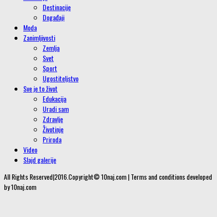
Destinacije
Događaji
Moda
Zanimljivosti
Zemlja
Svet
Sport
Ugostiteljstvo
Sve je to život
Edukacija
Uradi sam
Zdravlje
Životinje
Priroda
Video
Slajd galerije
All Rights Reserved|2016.Copyright© 10naj.com | Terms and conditions developed
by 10naj.com