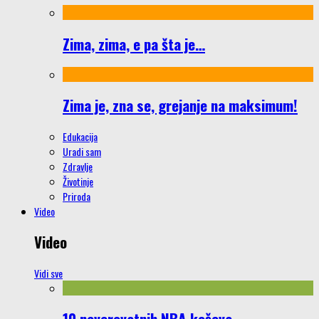
Zima, zima, e pa šta je…
Zima je, zna se, grejanje na maksimum!
Edukacija
Uradi sam
Zdravlje
Životinje
Priroda
Video
Video
Vidi sve
10 neverovatnih NBA koševa