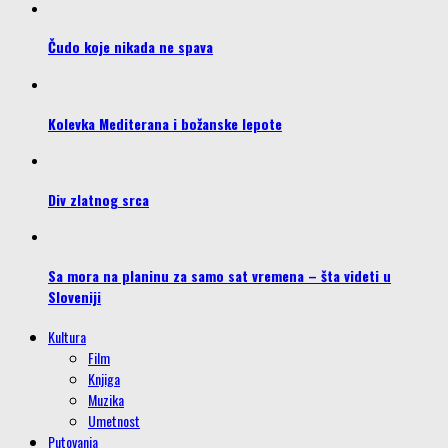
Čudo koje nikada ne spava
Kolevka Mediterana i božanske lepote
Div zlatnog srca
Sa mora na planinu za samo sat vremena – šta videti u
Sloveniji
Kultura
Film
Knjiga
Muzika
Umetnost
Putovanja