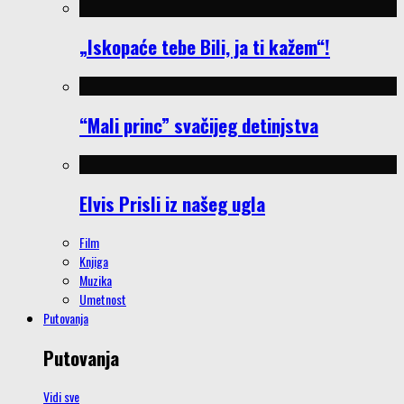
„Iskopaće tebe Bili, ja ti kažem“!
“Mali princ” svačijeg detinjstva
Elvis Prisli iz našeg ugla
Film
Knjiga
Muzika
Umetnost
Putovanja
Putovanja
Vidi sve