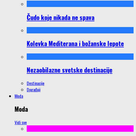
Čudo koje nikada ne spava
Kolevka Mediterana i božanske lepote
Nezaobilazne svetske destinacije
Destinacije
Događaji
Moda
Moda
Vidi sve