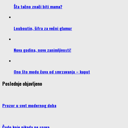
Šta tačno znači biti mama?
Louboutin, šifra za večni glamur
Nova godina, nove zanimljivosti!
Ono što modu čuva od smrzavanja – kaput
Poslednje objavljeno
Prozor u svet modernog doba
Čudo koje nikada ne spava