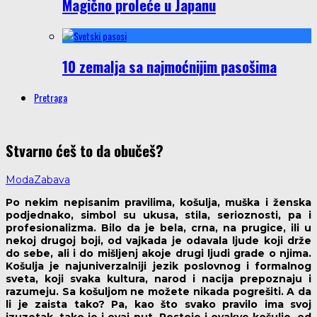
Magično proleće u Japanu
10 zemalja sa najmoćnijim pasošima
Pretraga
Stvarno ćeš to da obučeš?
Moda
Zabava
Po nekim nepisanim pravilima, košulja, muška i ženska
podjednako, simbol su ukusa, stila, serioznosti, pa i
profesionalizma. Bilo da je bela, crna, na prugice, ili u
nekoj drugoj boji, od vajkada je odavala ljude koji drže
do sebe, ali i do mišljenj akoje drugi ljudi grade o njima.
Košulja je najuniverzalniji jezik poslovnog i formalnog
sveta, koji svaka kultura, narod i nacija prepoznaju i
razumeju. Sa košuljom ne možete nikada pogrešiti. A da
li je zaista tako? Pa, kao što svako pravilo ima svoj