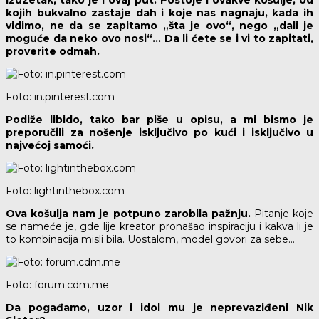
izuzetak, tako je i ovaj put. Postoje i ovakve košulje, od
kojih bukvalno zastaje dah i koje nas nagnaju, kada ih
vidimo, ne da se zapitamo „šta je ovo“, nego „dali je
moguće da neko ovo nosi“… Da li ćete se i vi to zapitati,
proverite odmah.
Foto: in.pinterest.com
Podiže libido, tako bar piše u opisu, a mi bismo je
preporučili za nošenje isključivo po kući i isključivo u
najvećoj samoći.
Foto: lightinthebox.com
Ova košulja nam je potpuno zarobila pažnju.
Pitanje koje
se nameće je, gde lije kreator pronašao inspiraciju i kakva li je
to kombinacija misli bila. Uostalom, model govori za sebe…
Foto: forum.cdm.me
Da pogađamo, uzor i idol mu je neprevaziđeni Nik