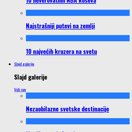
Najstrašniji putevi na zemlji
10 najvećih kruzera na svetu
Slajd galerije
Slajd galerije
Vidi sve
Nezaobilazne svetske destinacije