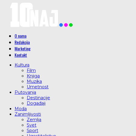
O nama
Redakcija
Marketing
Kontakt
Kultura
Film
Knjiga
Muzika
Umetnost
Putovanja
Destinacije
Događaji
Moda
Zanimljivosti
Zemlja
Svet
Sport