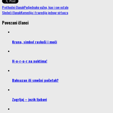
Prethodni članak
Podjednako važno, kao i sve ostalo
Sledeći članak
Komedija i tragedija jednog virtuoza
Povezani članci
Kruna, simbol raskoši i moći
H-o-r-o-r na noktima!
Baksuzan ili smešni početak?
Zagrljaj – jezik ljubavi