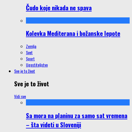
Čudo koje nikada ne spava
Kolevka Mediterana i božanske lepote
Zemlja
Svet
Sport
Ugostiteljstvo
Sve je to život
Sve je to život
Vidi sve
Sa mora na planinu za samo sat vremena
– šta videti u Sloveniji