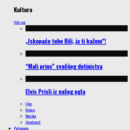
Kultura
Vidi sve
„Iskopaće tebe Bili, ja ti kažem“!
“Mali princ” svačijeg detinjstva
Elvis Prisli iz našeg ugla
Film
Knjiga
Muzika
Umetnost
Putovanja