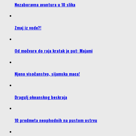
Nezaboravna avantura u 10 slika
Zmaj iz vode?!
Od močvare do raja kratak je put: Majami
Njeno visočanstvo, sijamska maca!
Dragulj okeanskog beskraja
10 predmeta neophodnih na pustom ostrvu