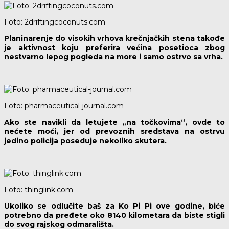
Foto: 2driftingcoconuts.com
Planinarenje do visokih vrhova krečnjačkih stena takođe
je aktivnost koju preferira većina posetioca zbog
nestvarno lepog pogleda na more i samo ostrvo sa vrha.
Foto: pharmaceutical-journal.com
Ako ste navikli da letujete „na točkovima“, ovde to
nećete moći, jer od prevoznih sredstava na ostrvu
jedino policija poseduje nekoliko skutera.
Foto: thinglink.com
Ukoliko se odlučite baš za Ko Pi Pi ove godine, biće
potrebno da pređete oko 8140 kilometara da biste stigli
do svog rajskog odmarališta.