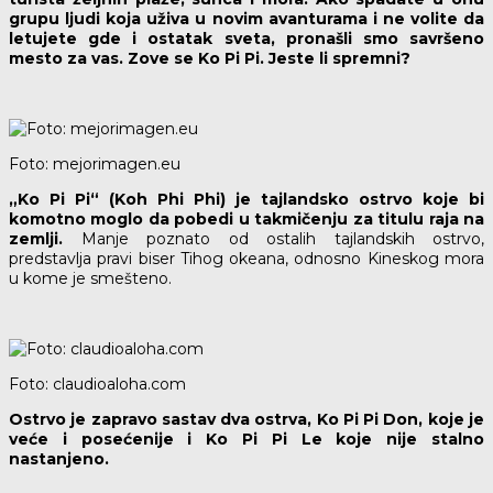
grupu ljudi koja uživa u novim avanturama i ne volite da
letujete gde i ostatak sveta, pronašli smo savršeno
mesto za vas. Zove se Ko Pi Pi. Jeste li spremni?
Foto: mejorimagen.eu
„Ko Pi Pi“ (Koh Phi Phi) je tajlandsko ostrvo koje bi
komotno moglo da pobedi u takmičenju za titulu raja na
zemlji.
Manje poznato od ostalih tajlandskih ostrvo,
predstavlja pravi biser Tihog okeana, odnosno Kineskog mora
u kome je smešteno.
Foto: claudioaloha.com
Ostrvo je zapravo sastav dva ostrva, Ko Pi Pi Don, koje je
veće i posećenije i Ko Pi Pi Le koje nije stalno
nastanjeno.