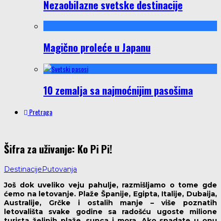
Nezaobilazne svetske destinacije
Magično proleće u Japanu
10 zemalja sa najmoćnijim pasošima
Pretraga
Šifra za uživanje: Ko Pi Pi!
Destinacije
Putovanja
Još dok uveliko veju pahulje, razmišljamo o tome gde
ćemo na letovanje. Plaže Španije, Egipta, Italije, Dubaija,
Australije, Grčke i ostalih manje – više poznatih
letovališta svake godine sa radošću ugoste milione
turista željnih plaže, sunca i mora. Ako spadate u onu