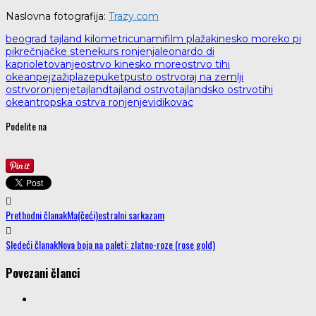
Naslovna fotografija:
Trazy.com
beograd tajland kilometri
cunami
film plaža
kinesko more
ko pi
pi
krečnjačke stene
kurs ronjenja
leonardo di
kaprio
letovanje
ostrvo kinesko more
ostrvo tihi
okean
pejzaži
plaze
puket
pusto ostrvo
raj na zemlji
ostrvo
ronjenje
tajland
tajland ostrvo
tajlandsko ostrvo
tihi
okean
tropska ostrva ronjenje
vidikovac
Podelite na
Prethodni članak
Ma(čeći)estralni sarkazam
Sledeći članak
Nova boja na paleti: zlatno-roze (rose gold)
Povezani članci