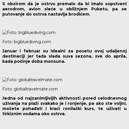
S obzirom da je ostrvo premalo da bi imalo sopstveni
aerodrom, avion sleće u obližnjem Puketu, pa se
putovanje do ostrva nastavlja brodićem.
Foto: bigbluediving.com
Januar i februar su idealni za posetu ovoj udaljenoj
destinaciji jer tada vlada suva sezona, sve do aprila,
kada počinje doba monsuna.
Foto: globaltravelmate.com
Jedna od najzanimljivijih aktivnosti pored celodnevnog
uživanja na plaži svakako je i ronjenje, pa ako ste voljni,
možete pohađati i kraći ronilački kurs, te uživati u
tirkiznim vodama oko ostrva.