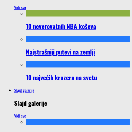
Vidi sve
10 neverovatnih NBA koševa
Najstrašniji putevi na zemlji
10 najvećih kruzera na svetu
Slajd galerije
Slajd galerije
Vidi sve