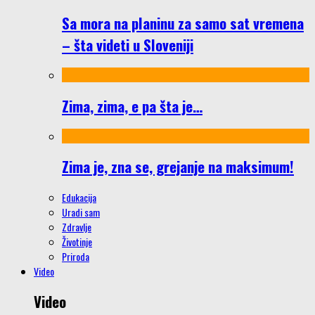
Sa mora na planinu za samo sat vremena
– šta videti u Sloveniji
Zima, zima, e pa šta je…
Zima je, zna se, grejanje na maksimum!
Edukacija
Uradi sam
Zdravlje
Životinje
Priroda
Video
Video