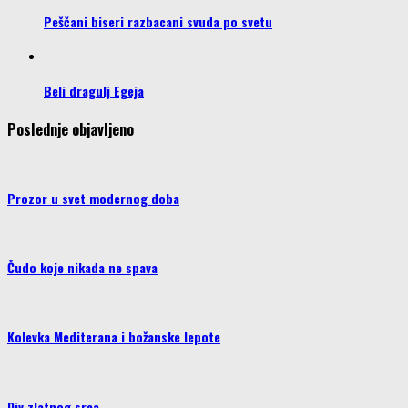
Peščani biseri razbacani svuda po svetu
Beli dragulj Egeja
Poslednje objavljeno
Prozor u svet modernog doba
Čudo koje nikada ne spava
Kolevka Mediterana i božanske lepote
Div zlatnog srca