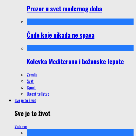
Prozor u svet modernog doba
Čudo koje nikada ne spava
Kolevka Mediterana i božanske lepote
Zemlja
Svet
Sport
Ugostiteljstvo
Sve je to život
Sve je to život
Vidi sve