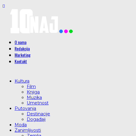
O nama
Redakcija
Marketing
Kontakt
Kultura
Film
Knjiga
Muzika
Umetnost
Putovanja
Destinacije
Događaji
Moda
Zanimljivosti
Zemlja