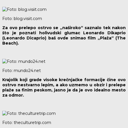
Foto: blog.visiit.com
Za ovo prelepo ostrvo se „naširoko“ saznalo tek nakon
što je poznati holivudski glumac Leonardo Dikaprio
(Leonardo Dicaprio) baš ovde snimao film „Plaža“ (The
Beach).
Foto: mundo24.net
Krajolik koji grade visoke krečnjačke formacije čine ovo
ostrvo nestvarno lepim, a ako uzmemo u obzir i prelepe
plaže sa finim peskom, jasno je da je ovo idealno mesto
za odmor.
Foto: theculturetrip.com