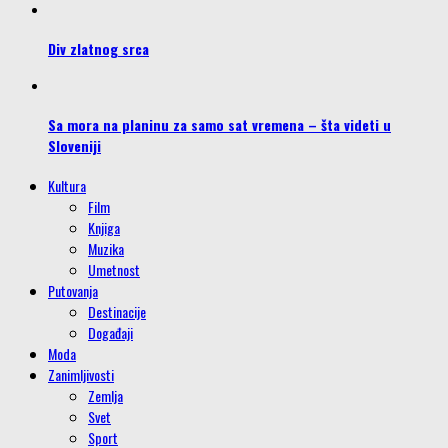
Div zlatnog srca
Sa mora na planinu za samo sat vremena – šta videti u
Sloveniji
Kultura
Film
Knjiga
Muzika
Umetnost
Putovanja
Destinacije
Događaji
Moda
Zanimljivosti
Zemlja
Svet
Sport