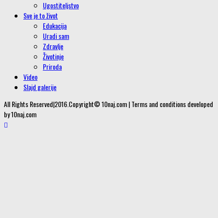
Ugostiteljstvo
Sve je to život
Edukacija
Uradi sam
Zdravlje
Životinje
Priroda
Video
Slajd galerije
All Rights Reserved|2016.Copyright© 10naj.com | Terms and conditions developed
by 10naj.com