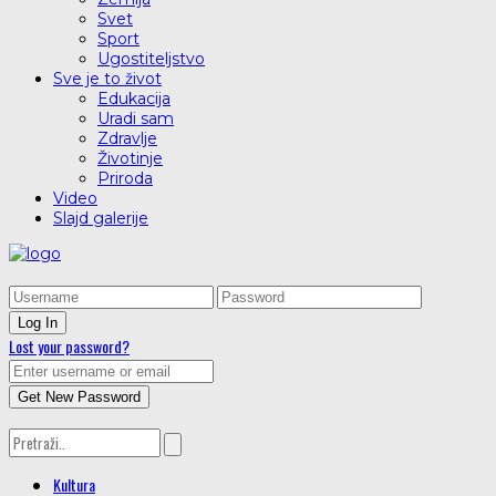
Svet
Sport
Ugostiteljstvo
Sve je to život
Edukacija
Uradi sam
Zdravlje
Životinje
Priroda
Video
Slajd galerije
Lost your password?
Kultura