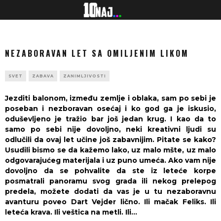
NEZABORAVAN LET SA OMILJENIM LIKOM
SVET
ZABAVA
ZANIMLJIVOSTI
Jezditi balonom, između zemlje i oblaka, sam po sebi je
poseban i nezboravan osećaj i ko god ga je iskusio,
oduševljeno je tražio bar još jedan krug. I kao da to
samo po sebi nije dovoljno, neki kreativni ljudi su
odlučili da ovaj let učine još zabavnijim. Pitate se kako?
Usudili bismo se da kažemo lako, uz malo mšte, uz malo
odgovarajućeg materijala i uz puno umeća. Ako vam nije
dovoljno da se pohvalite da ste iz leteće korpe
posmatrali panoramu svog grada ili nekog prelepog
predela, možete dodati da vas je u tu nezaboravnu
avanturu poveo Dart Vejder lično. Ili mačak Feliks. Ili
leteća krava. Ili veštica na metli. Ili…