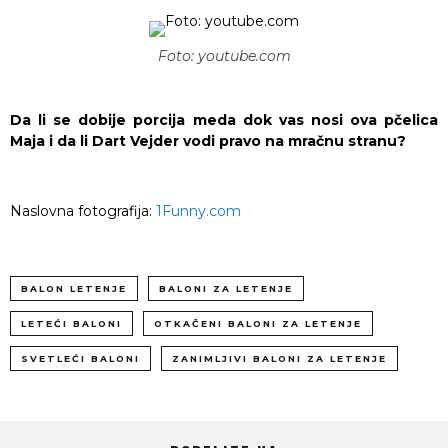
Foto: youtube.com
Da li se dobije porcija meda dok vas nosi ova pčelica
Maja i da li Dart Vejder vodi pravo na mračnu stranu?
Naslovna fotografija:
1Funny.com
BALON LETENJE
BALONI ZA LETENJE
LETEĆI BALONI
OTKAČENI BALONI ZA LETENJE
SVETLEĆI BALONI
ZANIMLJIVI BALONI ZA LETENJE