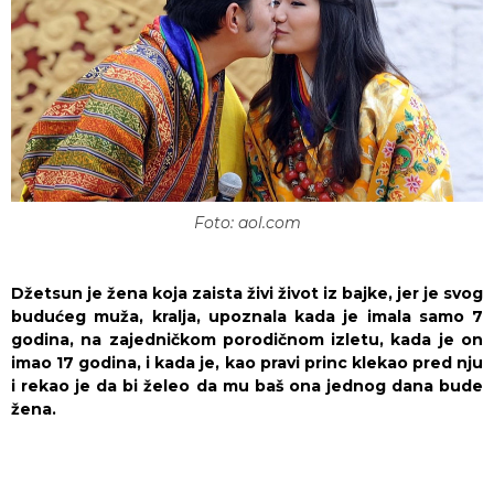
Foto: aol.com
Džetsun je žena koja zaista živi život iz bajke, jer je svog
budućeg muža, kralja, upoznala kada je imala samo 7
godina, na zajedničkom porodičnom izletu, kada je on
imao 17 godina, i kada je, kao pravi princ klekao pred nju
i rekao je da bi želeo da mu baš ona jednog dana bude
žena.