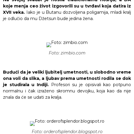
koje menja ceo život izgovorili su u tvrđavi koja datira iz
XVII veka.
Iako je u Butanu dozvoljena poligamija, mladi kralj
je odlučio da mu Džetsun bude jedina žena.
Foto: zimbio.com
Budući da je veliki ljubitelj umetnosti, u slobodno vreme
ona voli da slika, a ljubav prema umetnosti rodila se dok
je studirala u Indiji.
Profesori su je opisivali kao potpuno
normalnu i čak izraženo skromnu devojku, koja kao da nije
znala da će se udati za kralja.
Foto: orderofsplendor.blogspot.ro