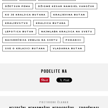
DŽETSUN PEMA
DŽIGME KESAR NAMGIEL VANGČUK
KO JE KRALJICA BUTANA
KRALJEVINA BUTAN
KRALJEVSTVO
KRALJICA BUTANA
LEPOTICA BUTAN
NAJMLAĐA KRALJICA NA SVETU
NAJSREĆNIJA ZEMLJA NA SVETU
PODANICI
SVE O KRLAJICI BUTANA
VLADARKA BUTAN
PODELITE NA
PRETHODNI ČLANAK
NEIZBEŽNI, NENADMAŠIVI, NEPOGREŠIVI – TRBUŠNJACI