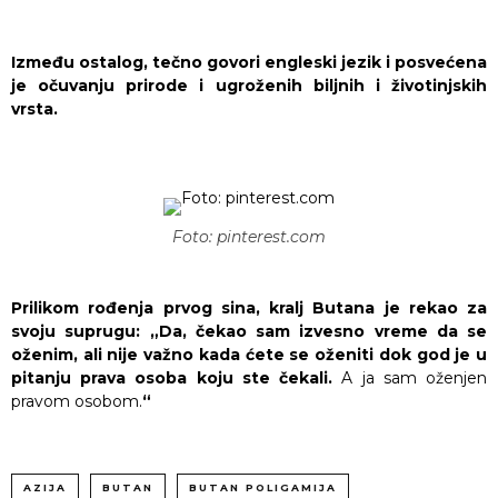
Između ostalog, tečno govori engleski jezik i posvećena
je očuvanju prirode i ugroženih biljnih i životinjskih
vrsta.
Foto: pinterest.com
Prilikom rođenja prvog sina, kralj Butana je rekao za
svoju suprugu: „Da, čekao sam izvesno vreme da se
oženim, ali nije važno kada ćete se oženiti dok god je u
pitanju prava osoba koju ste čekali.
A ja sam oženjen
pravom osobom.
“
AZIJA
BUTAN
BUTAN POLIGAMIJA