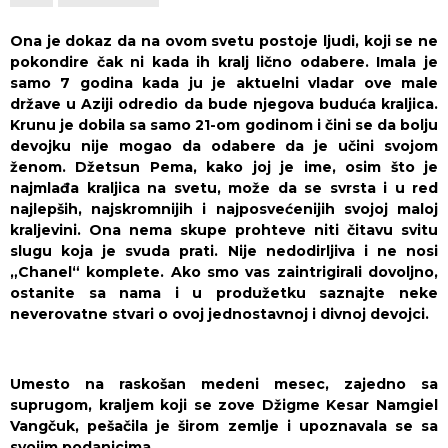
Ona je dokaz da na ovom svetu postoje ljudi, koji se ne
pokondire čak ni kada ih kralj lično odabere. Imala je
samo 7 godina kada ju je aktuelni vladar ove male
države u Aziji odredio da bude njegova buduća kraljica.
Krunu je dobila sa samo 21-om godinom i čini se da bolju
devojku nije mogao da odabere da je učini svojom
ženom. Džetsun Pema, kako joj je ime, osim što je
najmlađa kraljica na svetu, može da se svrsta i u red
najlepših, najskromnijih i najposvećenijih svojoj maloj
kraljevini. Ona nema skupe prohteve niti čitavu svitu
slugu koja je svuda prati. Nije nedodirljiva i ne nosi
„Chanel“ komplete. Ako smo vas zaintrigirali dovoljno,
ostanite sa nama i u produžetku saznajte neke
neverovatne stvari o ovoj jednostavnoj i divnoj devojci.
Umesto na raskošan medeni mesec, zajedno sa
suprugom, kraljem koji se zove Džigme Kesar Namgiel
Vangčuk, pešačila je širom zemlje i upoznavala se sa
svojim podanicima.