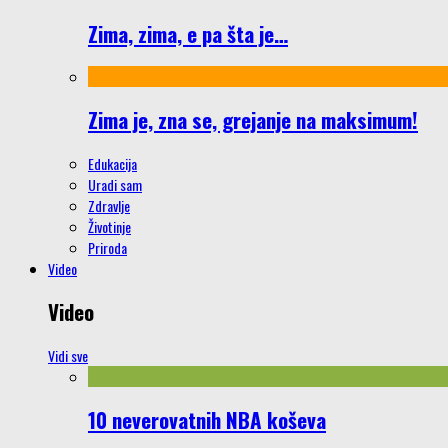
Zima, zima, e pa šta je…
Zima je, zna se, grejanje na maksimum!
Edukacija
Uradi sam
Zdravlje
Životinje
Priroda
Video
Video
Vidi sve
10 neverovatnih NBA koševa