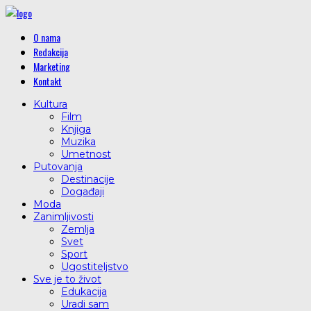
O nama
Redakcija
Marketing
Kontakt
Kultura
Film
Knjiga
Muzika
Umetnost
Putovanja
Destinacije
Događaji
Moda
Zanimljivosti
Zemlja
Svet
Sport
Ugostiteljstvo
Sve je to život
Edukacija
Uradi sam