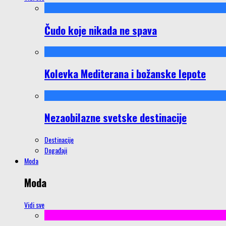
Čudo koje nikada ne spava
Kolevka Mediterana i božanske lepote
Nezaobilazne svetske destinacije
Destinacije
Događaji
Moda
Moda
Vidi sve