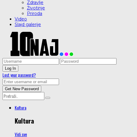
Zdravlje
Životinje
Priroda
Video
Slajd galerije
Lost your password?
Kultura
Kultura
Vidi sve