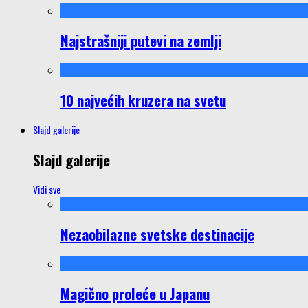
Najstrašniji putevi na zemlji
10 najvećih kruzera na svetu
Slajd galerije
Slajd galerije
Vidi sve
Nezaobilazne svetske destinacije
Magično proleće u Japanu