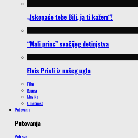
„Iskopaće tebe Bili, ja ti kažem“!
“Mali princ” svačijeg detinjstva
Elvis Prisli iz našeg ugla
Film
Knjiga
Muzika
Umetnost
Putovanja
Putovanja
Vidi sve