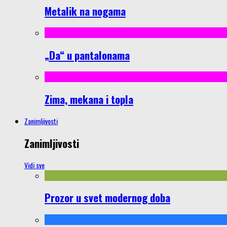
Metalik na nogama
„Da“ u pantalonama
Zima, mekana i topla
Zanimljivosti
Zanimljivosti
Vidi sve
Prozor u svet modernog doba