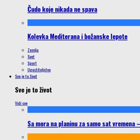
Čudo koje nikada ne spava
Kolevka Mediterana i božanske lepote
Zemlja
Svet
Sport
Ugostiteljstvo
Sve je to život
Sve je to život
Vidi sve
Sa mora na planinu za samo sat vremena – š