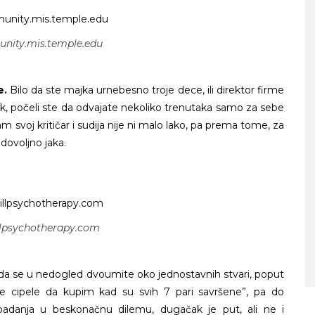
nity.mis.temple.edu
e.
Bilo da ste majka urnebesno troje dece, ili direktor firme
ATNOG SRCA
nik, počeli ste da odvajate nekoliko trenutaka samo za sebe
i sam svoj kritičar i sudija nije ni malo lako, pa prema tome, za
dovoljno jaka.
llpsychotherapy.com
SA MORA NA PLANINU ZA SAMO S
VREMENA – ŠTA VIDETI U
SLOVENIJI
 da se u nedogled dvoumite oko jednostavnih stvari, poput
oje cipele da kupim kad su svih 7 pari savršene”, pa do
padanja u beskonačnu dilemu, dugačak je put, ali ne i