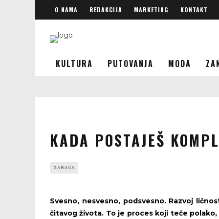
O NAMA
REDAKCIJA
MARKETING
KONTAKT
KULTURA
PUTOVANJA
MODA
ZA
KADA POSTAJEŠ KOMPL
ZABAVA
Svesno, nesvesno, podsvesno. Razvoj ličnosti
čitavog života. To je proces koji teče polako,