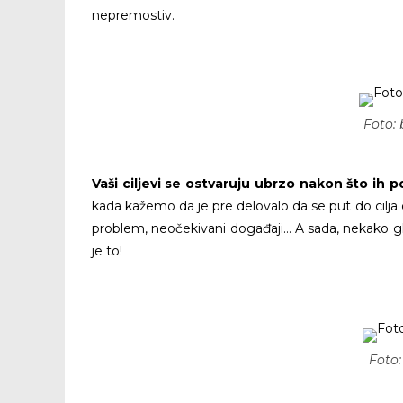
nepremostiv.
Foto: 
Vaši ciljevi se ostvaruju ubrzo nakon što ih 
kada kažemo da je pre delovalo da se put do cilj
problem, neočekivani događaji… A sada, nekako g
je to!
Foto: