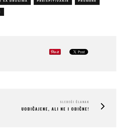
E SA DRUGIMA
PREISPITIVANJE
PROMENE
E
SLEDEĆI ČLANAK
UOBIČAJENE, ALI NE I OBIČNE!