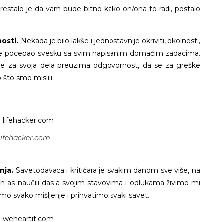
restalo je da vam bude bitno kako on/ona to radi, postalo
nosti.
Nekada je bilo lakše i jednostavnije okriviti, okolnosti,
oji je pocepao svesku sa svim napisanim domaćim zadacima.
da se za svoja dela preuzima odgovornost, da se za greške
što smo mislili.
 lifehacker.com
enja.
Savetodavaca i kritičara je svakim danom sve više, na
un as naučili das a svojim stavovima i odlukama živimo mi
emo svako mišljenje i prihvatimo svaki savet.