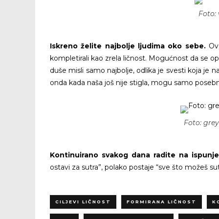
Foto:
Iskreno želite najbolje ljudima oko sebe.
Ov
kompletirali kao zrela ličnost. Mogućnost da se 
duše misli samo najbolje, odlika je svesti koja je 
onda kada naša još nije stigla, mogu samo posebni 
Foto: gre
Kontinuirano svakog dana radite na ispunje
ostavi za sutra”, polako postaje “sve što možeš sut
CILJEVI LIČNOST
FORMIRANA LIČNOST
K