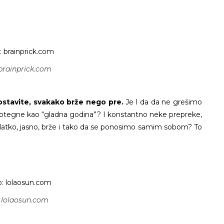
brainprick.com
postavite, svakako brže nego pre.
Je l da da ne grešimo
a otegne kao “gladna godina”? I konstantno neke prepreke,
latko, jasno, brže i tako da se ponosimo samim sobom? To
 lolaosun.com