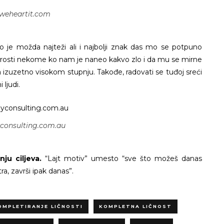
 weheartit.com
o je možda najteži ali i najbolji znak das mo se potpuno
oprosti nekome ko nam je naneo kakvo zlo i da mu se mirne
na izuzetno visokom stupnju. Takođe, radovati se tuđoj sreći
ljudi.
yconsulting.com.au
nju ciljeva.
“Lajt motiv” umesto “sve što možeš danas
ra, završi ipak danas”.
OMPLETIRANJE LIČNOSTI
KOMPLETNA LIČNOST