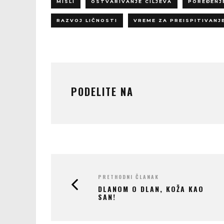
MISLI
OSTVARIVANJE CILJEVA
POREĐENJ
RAZVOJ LIČNOSTI
VREME ZA PREISPITIVANJ
PODELITE NA
PRETHODNI ČLANAK
DLANOM O DLAN, KOŽA KAO
SAN!