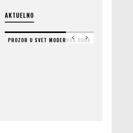
AKTUELNO
PROZOR U SVET MODERNOG DOBA
AT
ČUDO KOJE 