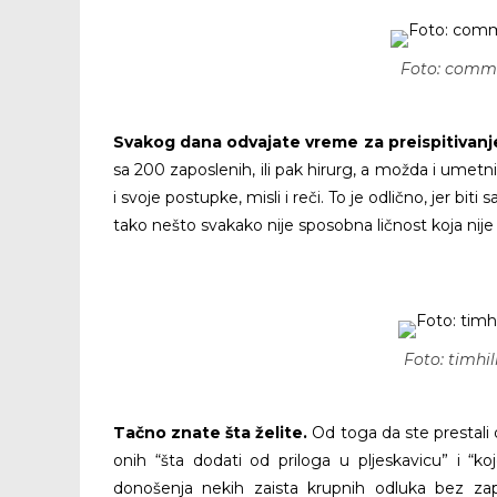
Foto: commu
Svakog dana odvajate vreme za preispitivanj
DIV ZL
sa 200 zaposlenih, ili pak hirurg, a možda i umet
i svoje postupke, misli i reči. To je odlično, jer bit
tako nešto svakako nije sposobna ličnost koja nije 
Foto: timhi
Tačno znate šta želite.
Od toga da ste prestali
onih “šta dodati od priloga u pljeskavicu” i “k
donošenja nekih zaista krupnih odluka bez za