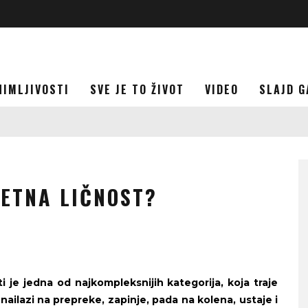
NIMLJIVOSTI
SVE JE TO ŽIVOT
VIDEO
SLAJD G
ETNA LIČNOST?
 je jedna od najkompleksnijih kategorija, koja traje
 nailazi na prepreke, zapinje, pada na kolena, ustaje i