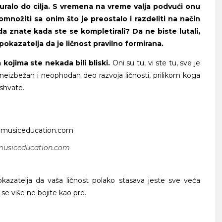
uralo do cilja. S vremena na vreme valja podvući onu
množiti sa onim što je preostalo i razdeliti na način
da znate kada ste se kompletirali? Da ne biste lutali,
 pokazatelja da je ličnost pravilno formirana.
kojima ste nekada bili bliski.
Oni su tu, vi ste tu, sve je
o neizbežan i neophodan deo razvoja ličnosti, prilikom koga
 shvate.
emusiceducation.com
kazatelja da vaša ličnost polako stasava jeste sve veća
se više ne bojite kao pre.