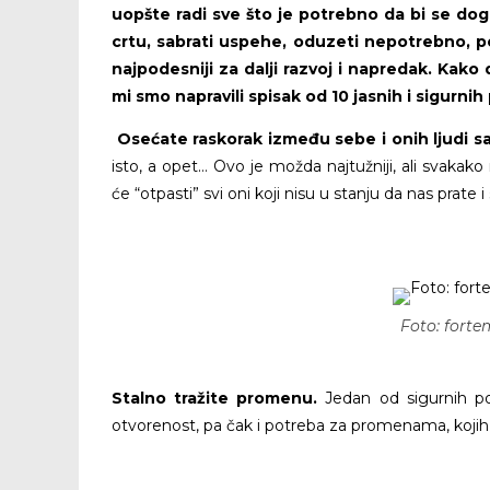
uopšte radi sve što je potrebno da bi se dog
crtu, sabrati uspehe, oduzeti nepotrebno, po
najpodesniji za dalji razvoj i napredak. Kako 
mi smo napravili spisak od 10 jasnih i sigurnih
Osećate raskorak između sebe i onih ljudi sa 
isto, a opet… Ovo je možda najtužniji, ali svakak
će “otpasti” svi oni koji nisu u stanju da nas prate i
Foto: fort
Stalno tražite promenu.
Jedan od sigurnih po
otvorenost, pa čak i potreba za promenama, kojih 