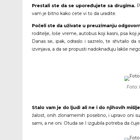
Prestali ste da se upoređujete sa drugima.
P
vam je bitno kako ćete vi to da uradite.
Počeli ste da uživate u preuzimanju odgovor
roditelje, loše vreme, autobus koji kasni, psa k
Danas se, ipak, odraslo i sazrelo, te shvtailo 
izvinjava, a da se propusti nadoknađuju lakše nego 
Foto:
Stalo vam je do ljudi ali ne i do njihovih mišlj
žalost, onih zlonamernih posebno, i upravo oni s
sami, a ne oni. Otuda se I izgubila potreba da čuj