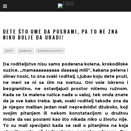
DETE ŠTO UME DA POSRAMI, PA TO NE ZNA
NIKO BOLJE DA URADI!
SVET
ZABAVA
ZANIMLJIVOSTI
Da roditeljstvo nisu samo poderana kolena, krokodilske
suzice, „mamaaaaaaaaaa daaaaaj miiii“, kakana pelena i
slinav nosić, to zna svaki roditelj. Ljubav koju dete pruži,
ne meri se ni sa čim na svetuu. Oni vole iskreno i
bezgranično, ne ostavljajući prostor ničemu ružnom.
Kada se ta malena ručica nađe u vašoj, tek onda znate
da je sve kako treba. Ipak, svaki roditelj takođe zna da
je njegov mališan jedan mali nepredvidivi džuboks, koji
svojim pitanjem ili nekom konstatacijom u društvu
može da vas posrami kao što nikada niko u životu nije.
To su mali specijalci kada se radi o pitanjima na koja