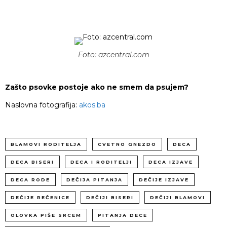
Foto: azcentral.com
Zašto psovke postoje ako ne smem da psujem?
Naslovna fotografija:
akos.ba
BLAMOVI RODITELJA
CVETNO GNEZDO
DECA
DECA BISERI
DECA I RODITELJI
DECA IZJAVE
DECA RODE
DEČIJA PITANJA
DEČIJE IZJAVE
DEČIJE REČENICE
DEČIJI BISERI
DEČIJI BLAMOVI
OLOVKA PIŠE SRCEM
PITANJA DECE