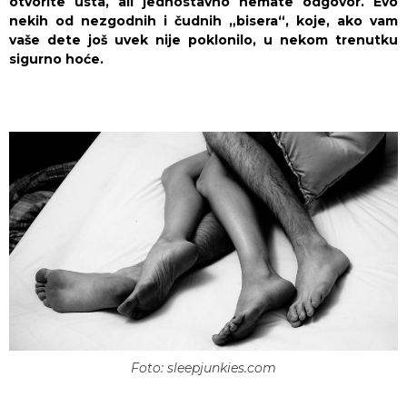
otvorite usta, ali jednostavno nemate odgovor. Evo
nekih od nezgodnih i čudnih „bisera“, koje, ako vam
vaše dete još uvek nije poklonilo, u nekom trenutku
sigurno hoće.
Foto: sleepjunkies.com