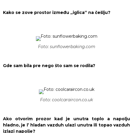
Kako se zove prostor između „iglica“ na češlju?
Foto: sunflowerbaking.com
Gde sam bila pre nego što sam se rodila?
Foto: coolcaraircon.co.uk
Ako otvorim prozor kad je unutra toplo a napolju
hladno, je l’ hladan vazduh ulazi unutra ili topao vazduh
izlazi napolje?