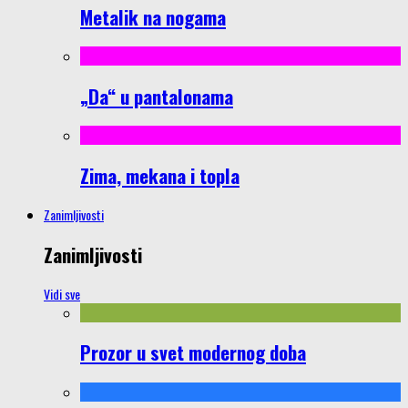
Metalik na nogama
„Da“ u pantalonama
Zima, mekana i topla
Zanimljivosti
Zanimljivosti
Vidi sve
Prozor u svet modernog doba