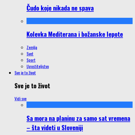
Čudo koje nikada ne spava
Kolevka Mediterana i božanske lepote
Zemlja
Svet
Sport
Ugostiteljstvo
Sve je to život
Sve je to život
Vidi sve
Sa mora na planinu za samo sat vremena
– šta videti u Sloveniji