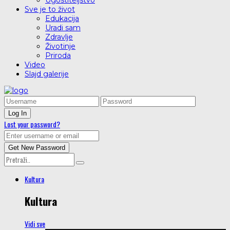
Ugostiteljstvo
Sve je to život
Edukacija
Uradi sam
Zdravlje
Životinje
Priroda
Video
Slajd galerije
Lost your password?
Kultura
Kultura
Vidi sve