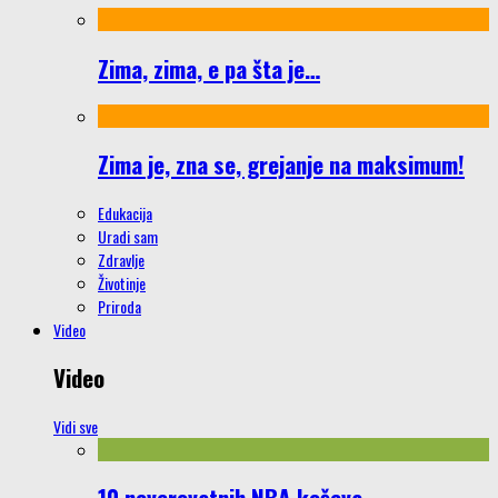
Zima, zima, e pa šta je…
Zima je, zna se, grejanje na maksimum!
Edukacija
Uradi sam
Zdravlje
Životinje
Priroda
Video
Video
Vidi sve
10 neverovatnih NBA koševa