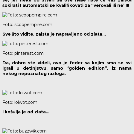
se, jer neke od stvari sa ove naše liste će vas zaista
šokirati I automatski se kvalifikovati za “verovali ili ne”!!!
Foto: scoopempire.com
Sve što vidite, zaista je napravljeno od zlata…
Foto: pinterest.com
Da, dobro ste videli, ovo je feder sa kojim smo se svi
igrali u detinjstvu, samo “golden edition”, iz nama
nekog nepoznatog razloga.
Foto: lolwot.com
I košulja je od zlata…