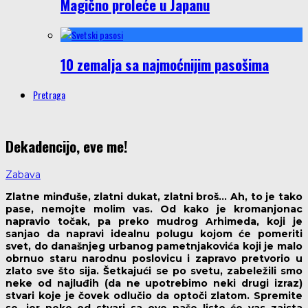
Magično proleće u Japanu
10 zemalja sa najmoćnijim pasošima
Pretraga
Dekadencijo, eve me!
Zabava
Zlatne minđuše, zlatni dukat, zlatni broš… Ah, to je tako
pase, nemojte molim vas. Od kako je kromanjonac
napravio točak, pa preko mudrog Arhimeda, koji je
sanjao da napravi idealnu polugu kojom će pomeriti
svet, do današnjeg urbanog pametnjakovića koji je malo
obrnuo staru narodnu poslovicu i zapravo pretvorio u
zlato sve što sija. Šetkajući se po svetu, zabeležili smo
neke od najluđih (da ne upotrebimo neki drugi izraz)
stvari koje je čovek odlučio da optoči zlatom. Spremite