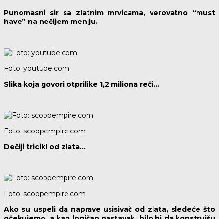
Punomasni sir sa zlatnim mrvicama, verovatno “must
have” na nečijem meniju.
Foto: youtube.com
Slika koja govori otprilike 1,2 miliona reči…
Foto: scoopempire.com
Dečiji tricikl od zlata…
Foto: scoopempire.com
Ako su uspeli da naprave usisivač od zlata, sledeće što
očekujemo, a kao logičan nastavak, bilo bi da konstruišu