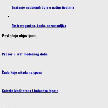
Značenje neobičnih boja u našim životima
Ekstravagantna, topla, nezamenljiva
Poslednje objavljeno
Prozor u svet modernog doba
Čudo koje nikada ne spava
Kolevka Mediterana i božanske lepote