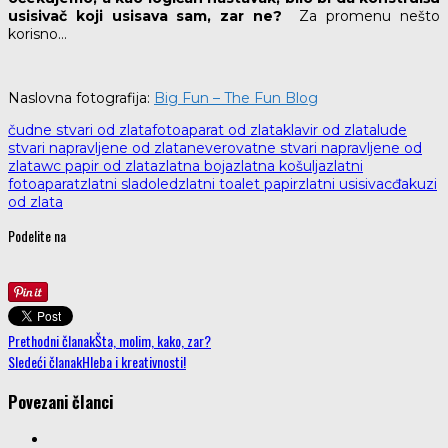
usisivač koji usisava sam, zar ne?
Za promenu nešto
korisno…
Naslovna fotografija:
Big Fun – The Fun Blog
čudne stvari od zlata
fotoaparat od zlata
klavir od zlata
lude
stvari napravljene od zlata
neverovatne stvari napravljene od
zlata
wc papir od zlata
zlatna boja
zlatna košulja
zlatni
fotoaparat
zlatni sladoled
zlatni toalet papir
zlatni usisivac
đakuzi
od zlata
Podelite na
Prethodni članak
Šta, molim, kako, zar?
Sledeći članak
Hleba i kreativnosti!
Povezani članci