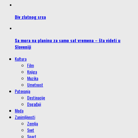
Div zlatnog srca
Sa mora na planinu za samo sat vremena – šta videti u
Sloveniji
Kultura
Film
Knjiga
Muzika
Umetnost
Putovanja
Destinacije
Događaji
Moda
Zanimljivosti
Zemlja
Svet
Sport