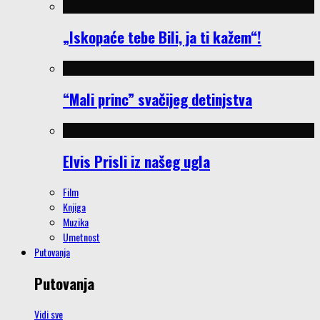
„Iskopaće tebe Bili, ja ti kažem“!
“Mali princ” svačijeg detinjstva
Elvis Prisli iz našeg ugla
Film
Knjiga
Muzika
Umetnost
Putovanja
Putovanja
Vidi sve