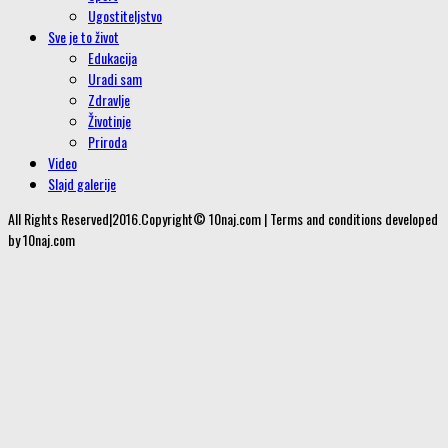
Ugostiteljstvo
Sve je to život
Edukacija
Uradi sam
Zdravlje
Životinje
Priroda
Video
Slajd galerije
All Rights Reserved|2016.Copyright© 10naj.com | Terms and conditions developed
by 10naj.com