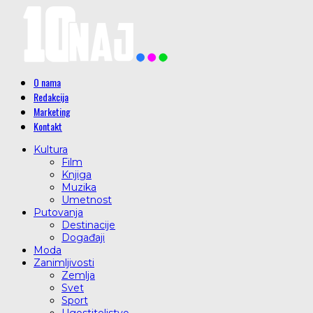
O nama
Redakcija
Marketing
Kontakt
Kultura
Film
Knjiga
Muzika
Umetnost
Putovanja
Destinacije
Događaji
Moda
Zanimljivosti
Zemlja
Svet
Sport