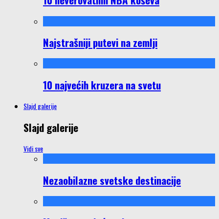
Najstrašniji putevi na zemlji
10 najvećih kruzera na svetu
Slajd galerije
Slajd galerije
Vidi sve
Nezaobilazne svetske destinacije