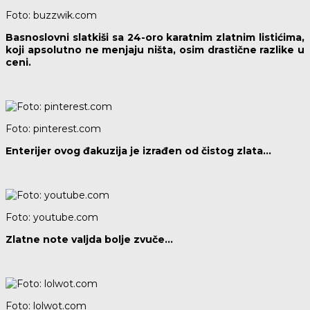
Foto: buzzwik.com
Basnoslovni slatkiši sa 24-oro karatnim zlatnim listićima,
koji apsolutno ne menjaju ništa, osim drastične razlike u
ceni.
Foto: pinterest.com
Enterijer ovog đakuzija je izrađen od čistog zlata…
Foto: youtube.com
Zlatne note valjda bolje zvuče…
Foto: lolwot.com